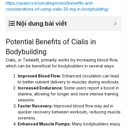
https://spaarcs.in/uncategorized/benefits-and-
considerations-of-using-cialis-20-mg-in-bodybuilding/
Nội dung bài viết
Potential Benefits of Cialis in
Bodybuilding
Cialis, or Tadalafil, primarily works by increasing blood flow,
which can be beneficial for bodybuilders in several ways:
Improved Blood Flow:
Enhanced circulation can lead
to better nutrient delivery to muscles during workouts.
Increased Endurance:
Some users report a boost in
stamina, allowing for longer and more intense training
sessions.
Faster Recovery:
Improved blood flow may aid in
quicker recovery between workouts, reducing muscle
soreness.
Enhanced Muscle Pumps:
Many bodybuilders enjoy