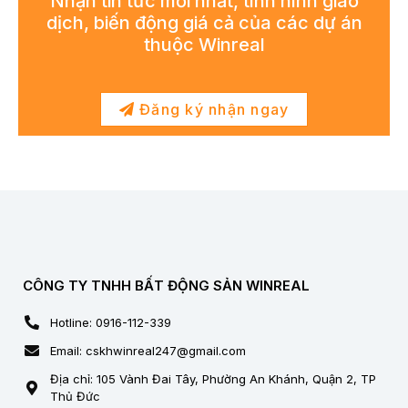
Nhận tin tức mới nhất, tình hình giao
dịch, biến động giá cả của các dự án
thuộc Winreal
Đăng ký nhận ngay
CÔNG TY TNHH BẤT ĐỘNG SẢN WINREAL
Hotline: 0916-112-339
Email: cskhwinreal247@gmail.com
Địa chỉ: 105 Vành Đai Tây, Phường An Khánh, Quận 2, TP
Thủ Đức