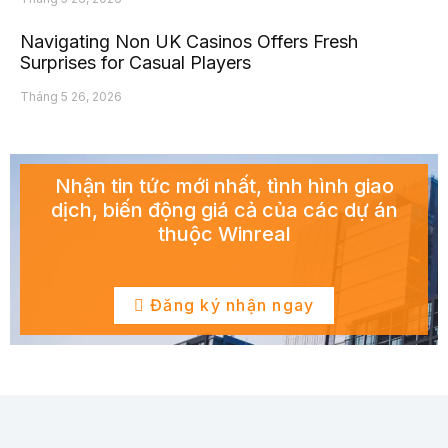
Navigating Non UK Casinos Offers Fresh
Surprises for Casual Players
Tháng 5 26, 2026
Nhận tin tức mới nhất, tình hình giao
dịch, biến động giá cả của các dự án
thuộc Winreal
Đăng ký nhận ngay