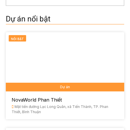
Dự án nổi bật
NỔI BẬT
Dự án
NovaWorld Phan Thiết
Mặt tiền đường Lạc Long Quân, xã Tiến Thành, TP. Phan
Thiết, Bình Thuận