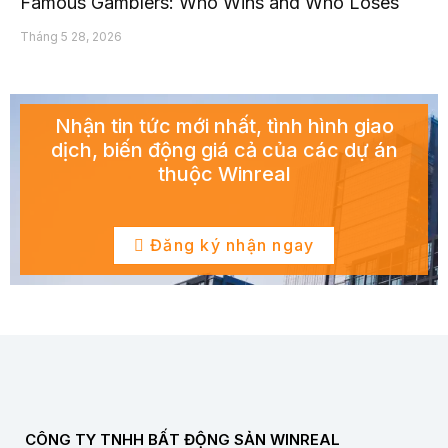
Famous Gamblers: Who Wins and Who Loses
Tháng 5 28, 2026
Nhận tin tức mới nhất, tình hình giao
dịch, biến động giá cả của các dự án
thuộc Winreal
Đăng ký nhận ngay
CÔNG TY TNHH BẤT ĐỘNG SẢN WINREAL