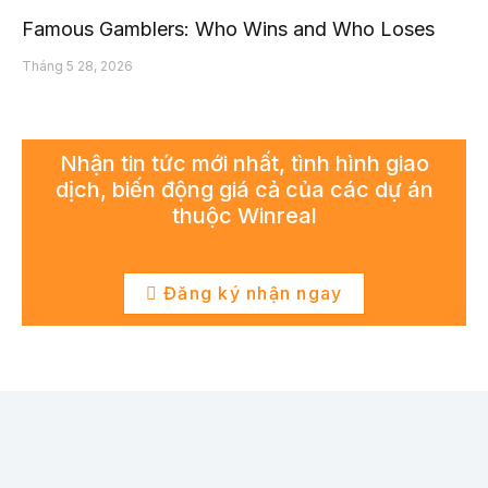
Famous Gamblers: Who Wins and Who Loses
Tháng 5 28, 2026
Nhận tin tức mới nhất, tình hình giao
dịch, biến động giá cả của các dự án
thuộc Winreal
Đăng ký nhận ngay