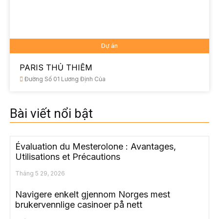
Dự án
PARIS THỦ THIÊM
Đường Số 01 Lương Định Của
Bài viết nổi bật
Évaluation du Mesterolone : Avantages,
Utilisations et Précautions
Tháng 5 29, 2026
Navigere enkelt gjennom Norges mest
brukervennlige casinoer på nett