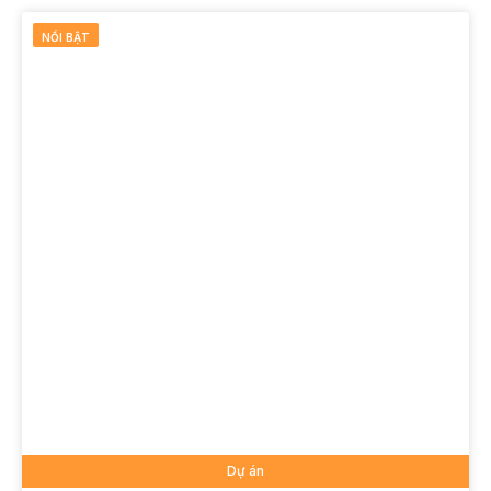
NỔI BẬT
Dự án