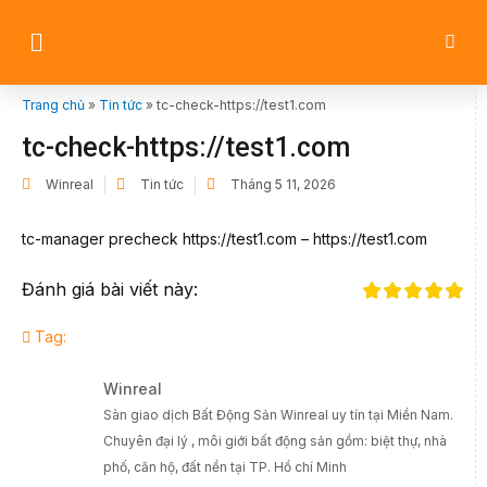
Trang chủ
»
Tin tức
»
tc-check-https://test1.com
tc-check-https://test1.com
Winreal
Tin tức
Tháng 5 11, 2026
tc-manager precheck https://test1.com – https://test1.com
Đánh giá bài viết này:
Tag:
Winreal
Sàn giao dịch Bất Động Sản Winreal uy tín tại Miền Nam.
Chuyên đại lý , môi giới bất động sản gồm: biệt thự, nhà
phố, căn hộ, đất nền tại TP. Hồ chí Minh