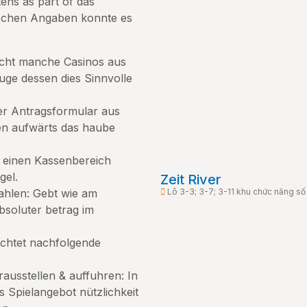
ens as part of das
lschen Angaben konnte es
icht manche Casinos aus
zuge dessen dies Sinnvolle
ser Antragsformular aus
en aufwärts das haube
 einen Kassenbereich
gel.
Zeit River
Lô 3-3; 3-7; 3-11 khu chức năng s
ahlen: Gebt wie am
soluter betrag im
achtet nachfolgende
rausstellen & auffuhren: In
s Spielangebot nützlichkeit