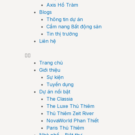
Axis Hồ Tràm
Blogs
Thông tin dự án
Cẩm nang Bất động sản
Tin thị trường
Liên hệ
Trang chủ
Giới thiệu
Sự kiện
Tuyển dụng
Dự án nổi bật
The Classia
The Luxe Thủ Thiêm
Thủ Thiêm Zeit River
NovaWorld Phan Thiết
Paris Thủ Thiêm