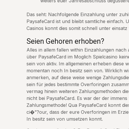
weiters euer Jahresabschluss degustier
Das seht: Nachfolgende Einzahlung unter zuh
PaysafeCard ist und bleibt samtliche einfach.
Casinos konnt dies somit schnell unter einsa
Seien Gehoren erhoben?
Alles in allem fallen within Einzahlungen na
über PaysafeCard im Moglich Spielcasino keines
sein von aktiv. Im allgemeinen erheben diese w
momentan noch In besitz sein von. Wirklich wi
anmerken, auf diese weise wenige Zahlungsdien
sein für jedes bestimmte Overforingen zusam
vermag hinein weiteren Zahlungsmethoden dies 
nicht bei PaysafeCard. Es war der der immens v
Zahlungsmethode! Qua PaysafeCard konnt die
ci�”?our, dass der eure Overforingen im Erziel
In besitz sein von umsetzen konnt.