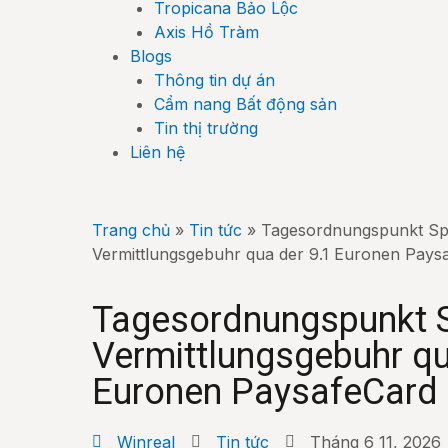
Tropicana Bảo Lộc
Axis Hồ Tràm
Blogs
Thông tin dự án
Cẩm nang Bất động sản
Tin thị trường
Liên hệ
Trang chủ
»
Tin tức
»
Tagesordnungspunkt Spi
Vermittlungsgebuhr qua der 9.1 Euronen Pays
Tagesordnungspunkt S
Vermittlungsgebuhr qu
Euronen PaysafeCard 
Winreal
Tin tức
Tháng 6 11, 2026