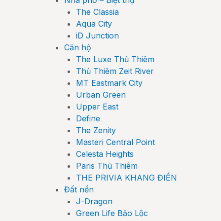
Nhà phố – Biệt thự
The Classia
Aqua City
iD Junction
Căn hộ
The Luxe Thủ Thiêm
Thủ Thiêm Zeit River
MT Eastmark City
Urban Green
Upper East
Define
The Zenity
Masteri Central Point
Celesta Heights
Paris Thủ Thiêm
THE PRIVIA KHANG ĐIỀN
Đất nền
J-Dragon
Green Life Bảo Lộc