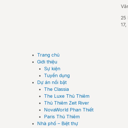
Vă
25 
17,
Trang chủ
Giới thiệu
Sự kiện
Tuyển dụng
Dự án nổi bật
The Classia
The Luxe Thủ Thiêm
Thủ Thiêm Zeit River
NovaWorld Phan Thiết
Paris Thủ Thiêm
Nhà phố – Biệt thự