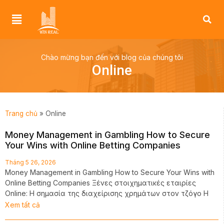
Chào mừng bạn đến với blog của chúng tôi
Online
Trang chủ
»
Online
Money Management in Gambling How to Secure
Your Wins with Online Betting Companies
Tháng 5 26, 2026
Money Management in Gambling How to Secure Your Wins with
Online Betting Companies Ξένες στοιχηματικές εταιρίες
Online: Η σημασία της διαχείρισης χρημάτων στον τζόγο Η
Xem tất cả