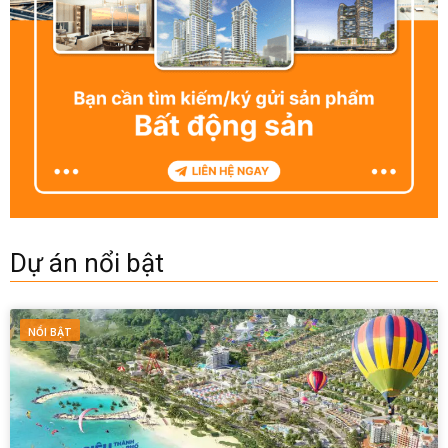
Dự án nổi bật
NỔI BẬT