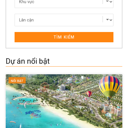
TÌM KIẾM
Dự án nổi bật
NỔI BẬT