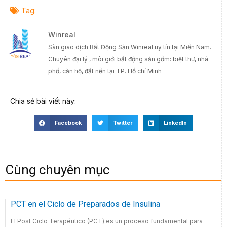
Tag:
Winreal
Sàn giao dịch Bất Động Sản Winreal uy tín tại Miền Nam.
Chuyên đại lý , môi giới bất động sản gồm: biệt thự, nhà
phố, căn hộ, đất nền tại TP. Hồ chí Minh
Chia sẻ bài viết này:
Facebook
Twitter
LinkedIn
Cùng chuyên mục
PCT en el Ciclo de Preparados de Insulina
El Post Ciclo Terapéutico (PCT) es un proceso fundamental para