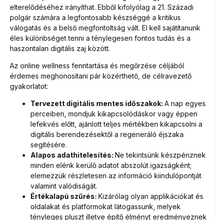
elterelődéséhez irányíthat. Ebből kifolyólag a 21. Századi
polgár számára a legfontosabb készséggé a kritikus
válogatás és a belső megfontoltság vált. El kell sajátítanunk
éles különbséget tenni a ténylegesen fontos tudás és a
haszontalan digitális zaj között.
Az online wellness fenntartása és megőrzése céljából
érdemes meghonosítani pár közérthető, de célravezető
gyakorlatot:
Tervezett digitális mentes időszakok:
A nap egyes
perceiben, mondjuk kikapcsolódáskor vagy éppen
lefekvés előtt, ajánlott teljes mértékben kikapcsolni a
digitális berendezésektől a regeneráló éjszaka
segítésére.
Alapos adathitelesítés:
Ne tekintsünk készpénznek
minden elénk kerülő adatot abszolút igazságként;
elemezzük részletesen az információ kiindulópontját
valamint valódiságát.
Értékalapú szűrés:
Kizárólag olyan applikációkat és
oldalakat és platformokat látogassunk, melyek
tényleges pluszt illetve építő élményt eredményeznek