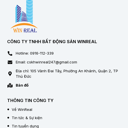
CÔNG TY TNHH BẤT ĐỘNG SẢN WINREAL
Hotline: 0916-112-339
Email: cskhwinreal247@gmail.com
Địa chỉ: 105 Vành Đai Tây, Phường An Khánh, Quận 2, TP
Thủ Đức
Bản đồ
THÔNG TIN CÔNG TY
Về WinReal
Tin tức & Sự kiện
Tin tuyển dụng