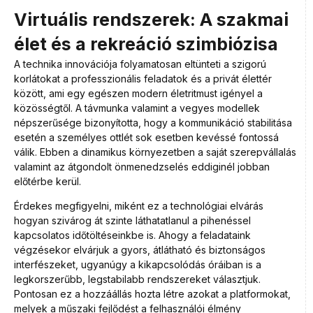
Virtuális rendszerek: A szakmai
élet és a rekreáció szimbiózisa
A technika innovációja folyamatosan eltünteti a szigorú
korlátokat a professzionális feladatok és a privát élettér
között, ami egy egészen modern életritmust igényel a
közösségtől. A távmunka valamint a vegyes modellek
népszerűsége bizonyította, hogy a kommunikáció stabilitása
esetén a személyes ottlét sok esetben kevéssé fontossá
válik. Ebben a dinamikus környezetben a saját szerepvállalás
valamint az átgondolt önmenedzselés eddiginél jobban
előtérbe kerül.
Érdekes megfigyelni, miként ez a technológiai elvárás
hogyan szivárog át szinte láthatatlanul a pihenéssel
kapcsolatos időtöltéseinkbe is. Ahogy a feladataink
végzésekor elvárjuk a gyors, átlátható és biztonságos
interfészeket, ugyanúgy a kikapcsolódás óráiban is a
legkorszerűbb, legstabilabb rendszereket választjuk.
Pontosan ez a hozzáállás hozta létre azokat a platformokat,
melyek a műszaki fejlődést a felhasználói élmény