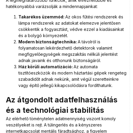
A legmeghatározóbb funkciók, amik élvezhetőbbé és
hatékonyabbá varázsolják a mindennapjainkat:
Takarékos üzemmód:
Az okos fűtési rendszerek és
lámpa rendszerek az adatokat elemezve jelentősen
csökkentik a fogyasztást, védve ezzel a kiadásainkat
és a bolygó környezetét.
Modern biztonságtechnika:
A távolról is
folyamatosan lekérdezhető detektorok valamint
megfigyelőegységek megszakítás nélküli jelentést
adnak javaink és otthonunk biztonságáról.
Ház körüli automatizáció:
Az automata
tisztítóeszközök és modern háztartási gépek rengeteg
szabadidőt adnak nekünk, amit végül szeretteinkre
vagy építő jellegű kikapcsolódásra fordíthatunk.
Az átgondolt adatfelhasználás
és a technológiai stabilitás
Az elérhető töménytelen adatmennyiség viszont komoly
veszélyeket is rejt. A túlingerlés és a kényszeres
internetkapcsolat mentális fáradtsághoz, a figyelem