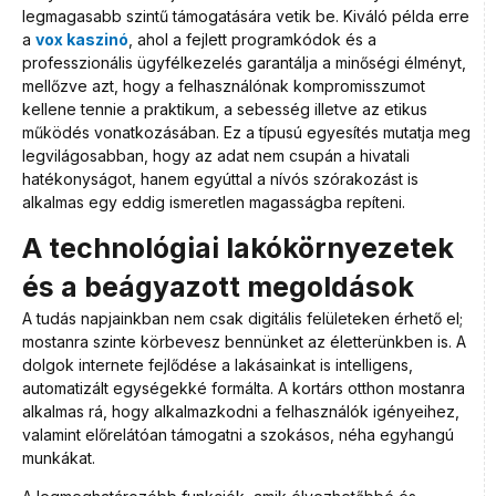
legmagasabb szintű támogatására vetik be. Kiváló példa erre
a
vox kaszinó
, ahol a fejlett programkódok és a
professzionális ügyfélkezelés garantálja a minőségi élményt,
mellőzve azt, hogy a felhasználónak kompromisszumot
kellene tennie a praktikum, a sebesség illetve az etikus
működés vonatkozásában. Ez a típusú egyesítés mutatja meg
legvilágosabban, hogy az adat nem csupán a hivatali
hatékonyságot, hanem egyúttal a nívós szórakozást is
alkalmas egy eddig ismeretlen magasságba repíteni.
A technológiai lakókörnyezetek
és a beágyazott megoldások
A tudás napjainkban nem csak digitális felületeken érhető el;
mostanra szinte körbevesz bennünket az életterünkben is. A
dolgok internete fejlődése a lakásainkat is intelligens,
automatizált egységekké formálta. A kortárs otthon mostanra
alkalmas rá, hogy alkalmazkodni a felhasználók igényeihez,
valamint előrelátóan támogatni a szokásos, néha egyhangú
munkákat.