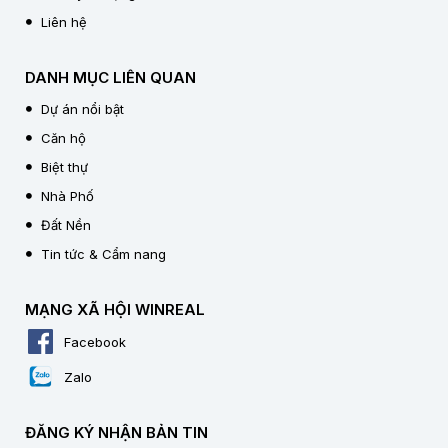
Liên hệ
DANH MỤC LIÊN QUAN
Dự án nổi bật
Căn hộ
Biệt thự
Nhà Phố
Đất Nền
Tin tức & Cẩm nang
MẠNG XÃ HỘI WINREAL
Facebook
Zalo
ĐĂNG KÝ NHẬN BẢN TIN