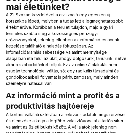
mai életünket?
A 21. Század kezdetével a civilizáció egy egészen új
korszakba lépett, melyben a tudás lett a legmeghatározóbb
értékmérővé. Korábban a területi tulajdon, majd a gyári
termelés szabta meg a közösségi és pénzügyi
erőviszonyokat, jelenleg ellenben az információ és annak
kezelése található a haladás fókuszában. Az
információáramlás sebessége valamint mennyisége
alapjaiban írta felül az utat, ahogy dolgozunk, tanulunk, illetve
akár a szabadidőnket töltjük. Ez az online átalakulás nem
csupán technológiai váltás, sőt egy radikális társadalmi és
gondolkodásbeli folyamat is párhuzamosan, mely minden
személyre hatással van.
Az információ mint a profit és a
produktivitás hajtóereje
A kortárs vállalati szférában a releváns adatok megszerzése
és elemzése alkotja a legfőbb választóvonalat a tartós siker
valamint az üzleti bukás között. A vállalatok jelenleg nem