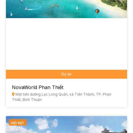
Dự án
NovaWorld Phan Thiết
Mặt tiền đường Lạc Long Quân, xã Tiến Thành, TP. Phan
Thiết, Bình Thuận
NỔI BẬT