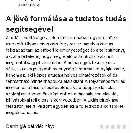
számunkra.
A jövő formálása a tudatos tudás
segítségével
A tudás jelentősége a jelen társadalmában egyértelműen
alapvető. Olyan univerzális fegyver ez, amely alkalmas
felszabadítani az emberi leleményességet és a teljesítményt,
azzal a feltétellel, hogy megfelelő önkontrollal valamint
megfontoltsággal vessük be. A holnap győztese nem az
válik, aki a legnagyobb mennyiségű információt gyűjti össze,
hanem az, aki képes a tudást helyes elhatározásokká és
fenntartható mindennapokká átalakítani. A folyamatos tanulás
mentén és a friss fejlesztésekhez való adaptív idomulás
szolgál majd vezetőnkként ebben a dinamikusan alakuló,
kihívásokkal teli digitális környezetben. A tudás birtoklása
feladatot jelent, viszont egyben ez a fő eszköz a kortárs lét
megéléséhez is.
Đánh giá bài viết này: