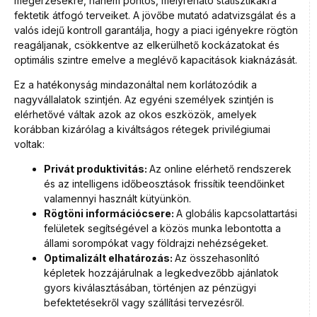
megérzésekre, hanem pontos, mélyreható statisztikákra
fektetik átfogó terveiket. A jövőbe mutató adatvizsgálat és a
valós idejű kontroll garantálja, hogy a piaci igényekre rögtön
reagáljanak, csökkentve az elkerülhető kockázatokat és
optimális szintre emelve a meglévő kapacitások kiaknázását.
Ez a hatékonyság mindazonáltal nem korlátozódik a
nagyvállalatok szintjén. Az egyéni személyek szintjén is
elérhetővé váltak azok az okos eszközök, amelyek
korábban kizárólag a kiváltságos rétegek privilégiumai
voltak:
Privát produktivitás:
Az online elérhető rendszerek
és az intelligens időbeosztások frissítik teendőinket
valamennyi használt kütyünkön.
Rögtöni információcsere:
A globális kapcsolattartási
felületek segítségével a közös munka lebontotta a
állami sorompókat vagy földrajzi nehézségeket.
Optimalizált elhatározás:
Az összehasonlító
képletek hozzájárulnak a legkedvezőbb ajánlatok
gyors kiválasztásában, történjen az pénzügyi
befektetésekről vagy szállítási tervezésről.