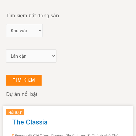
Tìm kiếm bất động sản
TÌM KIẾM
Dự án nổi bật
Dự án
NỔI BẬT
The Classia
Đường Võ Chí Công, Phường Phước Long B, Thành phố Thủ