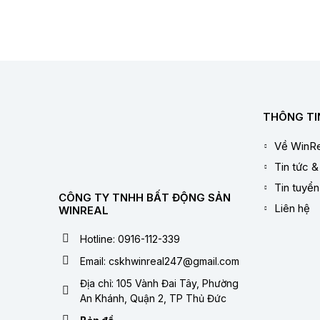
THÔNG TI
Về WinRe
Tin tức &
Tin tuyể
CÔNG TY TNHH BẤT ĐỘNG SẢN
Liên hệ
WINREAL
Hotline: 0916-112-339
Email: cskhwinreal247@gmail.com
Địa chỉ: 105 Vành Đai Tây, Phường
An Khánh, Quận 2, TP Thủ Đức