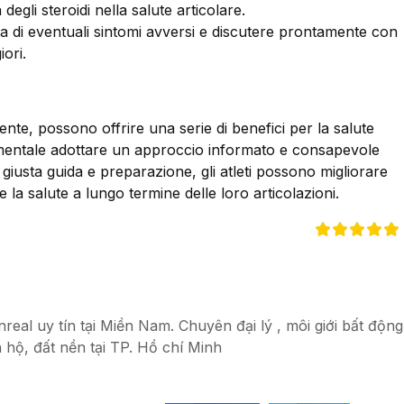
degli steroidi nella salute articolare.
a di eventuali sintomi avversi e discutere prontamente con
ori.
amente, possono offrire una serie di benefici per la salute
ondamentale adottare un approccio informato e consapevole
giusta guida e preparazione, gli atleti possono migliorare
la salute a lungo termine delle loro articolazioni.
eal uy tín tại Miền Nam. Chuyên đại lý , môi giới bất động
 hộ, đất nền tại TP. Hồ chí Minh