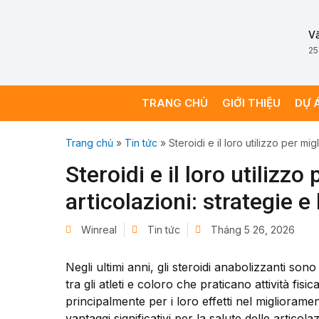
V
25
TRANG CHỦ
GIỚI THIỆU
DỰ 
Trang chủ
»
Tin tức
»
Steroidi e il loro utilizzo per mig
Steroidi e il loro utilizzo
articolazioni: strategie e 
Winreal
Tin tức
Tháng 5 26, 2026
Negli ultimi anni, gli steroidi anabolizzanti so
tra gli atleti e coloro che praticano attività fis
principalmente per i loro effetti nel miglioram
vantaggi significativi per la salute delle articol