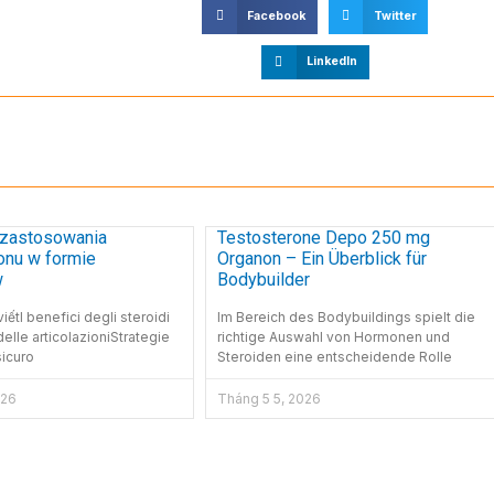
Facebook
Twitter
LinkedIn
 zastosowania
Testosterone Depo 250 mg
onu w formie
Organon – Ein Überblick für
w
Bodybuilder
iếtI benefici degli steroidi
Im Bereich des Bodybuildings spielt die
delle articolazioniStrategie
richtige Auswahl von Hormonen und
sicuro
Steroiden eine entscheidende Rolle
026
Tháng 5 5, 2026