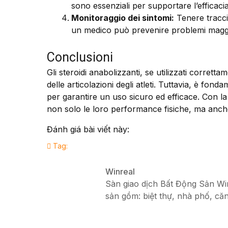
sono essenziali per supportare l’efficacia 
Monitoraggio dei sintomi:
Tenere tracci
un medico può prevenire problemi maggi
Conclusioni
Gli steroidi anabolizzanti, se utilizzati corrett
delle articolazioni degli atleti. Tuttavia, è f
per garantire un uso sicuro ed efficace. Con la 
non solo le loro performance fisiche, ma anche 
Đánh giá bài viết này:
Tag:
Winreal
Sàn giao dịch Bất Động Sản Winr
sản gồm: biệt thự, nhà phố, căn