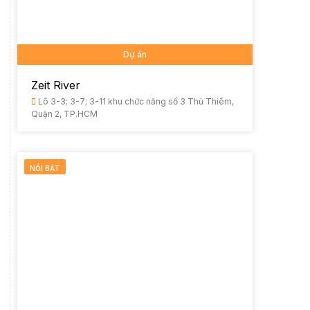
Dự án
Zeit River
Lô 3-3; 3-7; 3-11 khu chức năng số 3 Thủ Thiêm,
Quận 2, TP.HCM
NỔI BẬT