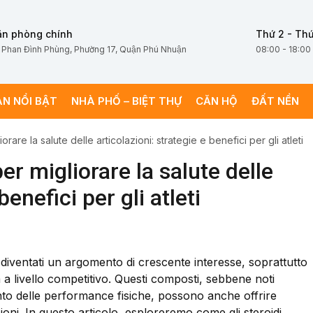
ăn phòng chính
Thứ 2 - Thứ
 Phan Đình Phùng, Phường 17, Quận Phú Nhuận
08:00 - 18:00
ÁN NỔI BẬT
NHÀ PHỐ – BIỆT THỰ
CĂN HỘ
ĐẤT NỀN
liorare la salute delle articolazioni: strategie e benefici per gli atleti
 per migliorare la salute delle
benefici per gli atleti
no diventati un argomento di crescente interesse, soprattutto
ica a livello competitivo. Questi composti, sebbene noti
ento delle performance fisiche, possono anche offrire
azioni. In questo articolo, esploreremo come gli steroidi