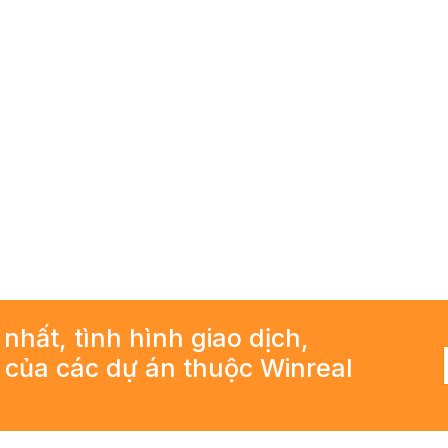
 nhất, tình hình giao dịch,
ả của các dự án thuộc Winreal