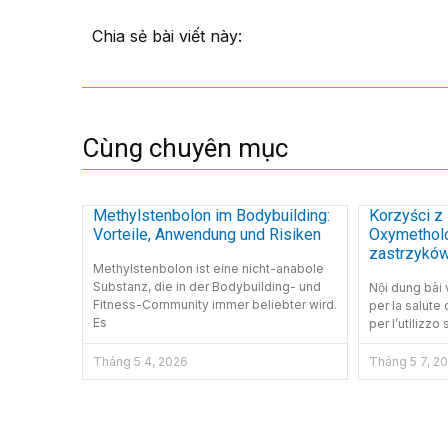
Chia sẻ bài viết này:
Cùng chuyên mục
Methylstenbolon im Bodybuilding:
Korzyści z
Vorteile, Anwendung und Risiken
Oxymethol
zastrzykó
Methylstenbolon ist eine nicht-anabole
Substanz, die in der Bodybuilding- und
Nội dung bài v
Fitness-Community immer beliebter wird.
per la salute 
Es
per l’utilizzo 
Tháng 5 4, 2026
Tháng 5 7, 2