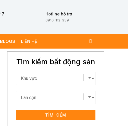
 7
Hotline hỗ trợ
0916-112-339
BLOGS
LIÊN HỆ
Tìm kiếm bất động sản
TÌM KIẾM