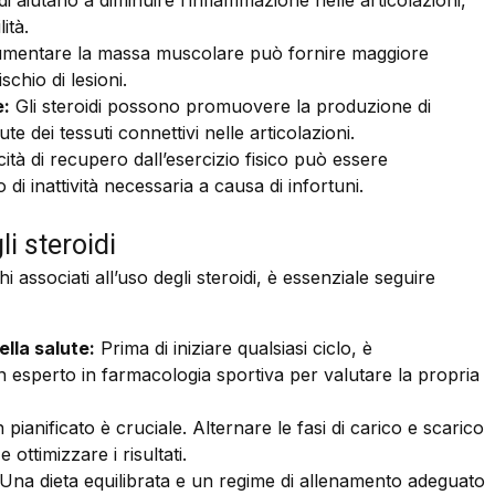
di aiutano a diminuire l’infiammazione nelle articolazioni,
ità.
mentare la massa muscolare può fornire maggiore
schio di lesioni.
e:
Gli steroidi possono promuovere la produzione di
e dei tessuti connettivi nelle articolazioni.
tà di recupero dall’esercizio fisico può essere
i inattività necessaria a causa di infortuni.
li steroidi
i associati all’uso degli steroidi, è essenziale seguire
lla salute:
Prima di iniziare qualsiasi ciclo, è
esperto in farmacologia sportiva per valutare la propria
pianificato è cruciale. Alternare le fasi di carico e scarico
e ottimizzare i risultati.
Una dieta equilibrata e un regime di allenamento adeguato