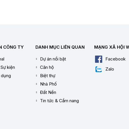
N CÔNG TY
DANH MỤC LIÊN QUAN
MẠNG XÃ HỘI 
al
Dự án nổi bật
Facebook
 Sự kiện
Căn hộ
Zalo
n dụng
Biệt thự
Nhà Phố
Đất Nền
Tin tức & Cẩm nang