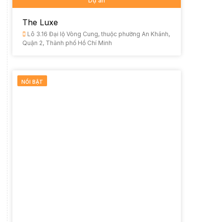
Dự án
The Luxe
Lô 3.16 Đại lộ Vòng Cung, thuộc phường An Khánh,
Quận 2, Thành phố Hồ Chí Minh
NỔI BẬT