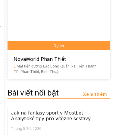
Dự án
NovaWorld Phan Thiết
Mặt tiền đường Lạc Long Quân, xã Tiến Thành,
TP. Phan Thiết, Bình Thuận
Bài viết nổi bật
Xem thêm
Jak na fantasy sport v Mostbet –
Analytické tipy pro vítězné sestavy
Tháng 5 26, 2026