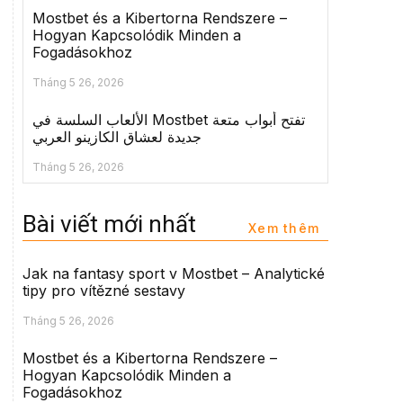
Mostbet és a Kibertorna Rendszere –
Hogyan Kapcsolódik Minden a
Fogadásokhoz
Tháng 5 26, 2026
الألعاب السلسة في Mostbet تفتح أبواب متعة
جديدة لعشاق الكازينو العربي
Tháng 5 26, 2026
Bài viết mới nhất
Xem thêm
Jak na fantasy sport v Mostbet – Analytické
tipy pro vítězné sestavy
Tháng 5 26, 2026
Mostbet és a Kibertorna Rendszere –
Hogyan Kapcsolódik Minden a
Fogadásokhoz