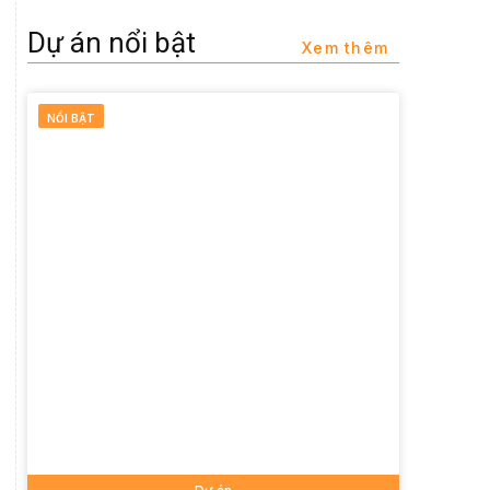
Dự án nổi bật
Xem thêm
NỔI BẬT