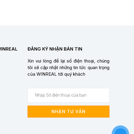
WINREAL
ĐĂNG KÝ NHẬN BẢN TIN
Xin vui lòng để lại số điện thoại, chúng
tôi sẽ cập nhật những tin tức quan trọng
của WINREAL tới quý khách
NHẬN TƯ VẤN