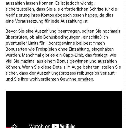
auszahlen lassen können. Es ist jedoch wichtig,
sicherzustellen, dass Sie alle erforderlichen Schritte für die
Verifizierung Ihres Kontos abgeschlossen haben, da dies
eine Voraussetzung für jede Auszahlung ist.
Bevor Sie eine Auszahlung beantragen, sollten Sie nochmals
überprüfen, ob alle Bonusbedingungen, einschließlich
eventueller Limits für Höchstgewinne bei bestimmten
Bonusarten wie Freispielen ohne Einzahlung, eingehalten
wurden. Manchmal gibt es ein Capp-Limit, das festlegt, wie
viel Sie maximal aus einem Bonus gewinnen und auszahlen
können. Wenn Sie diese Details im Auge behalten, stellen Sie
sicher, dass der Auszahlungsprozess reibungslos verläuft
und Sie Ihre wohlverdienten Gewinne erhalten.