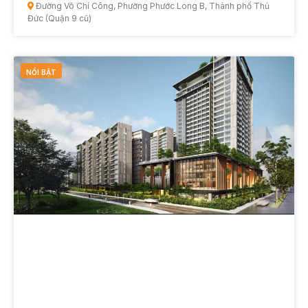
Đường Võ Chí Công, Phường Phước Long B, Thành phố Thủ
Đức (Quận 9 cũ)
NỔI BẬT