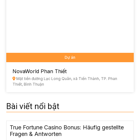
Dự án
NovaWorld Phan Thiết
Mặt tiền đường Lạc Long Quân, xã Tiến Thành, TP. Phan
Thiết, Bình Thuận
Bài viết nổi bật
True Fortune Casino Bonus: Häufig gestellte
Fragen & Antworten