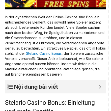
In der dynamischen Welt der Online-Casinos sind Boni ein
entscheidendes Element, das sowohl neue Spieler anzieht
als auch bestehende Kunden bindet. Viele Spieler suchen
nach dem besten Weg, ihr Spielguthaben zu maximieren und
die Gewinnchancen zu erhöhen, und in diesem
Zusammenhang ist es hilfreich, die verschiedenen Angebote
genau zu betrachten. Ein attraktives Beispiel, das oft im Fokus
steht, ist der
Stelario Casino Bonus
, der Spielern zusätzliche
Vorteile verschafft. Dieser Artikel beleuchtet, wie Sie solche
Angebote optimal nutzen können, indem wir tiefer in die
Materie eintauchen und praktische Ratschläge geben, die
auf Branchenkenntnissen basieren.
Nội dung bài viết
Stelario Casino Bonus: Einleitung