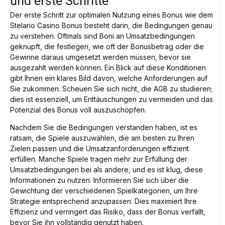
und erste Schritte
Der erste Schritt zur optimalen Nutzung eines Bonus wie dem
Stelario Casino Bonus besteht darin, die Bedingungen genau
zu verstehen. Oftmals sind Boni an Umsatzbedingungen
geknüpft, die festlegen, wie oft der Bonusbetrag oder die
Gewinne daraus umgesetzt werden müssen, bevor sie
ausgezahlt werden können. Ein Blick auf diese Konditionen
gibt Ihnen ein klares Bild davon, welche Anforderungen auf
Sie zukommen. Scheuen Sie sich nicht, die AGB zu studieren;
dies ist essenziell, um Enttäuschungen zu vermeiden und das
Potenzial des Bonus voll auszuschöpfen.
Nachdem Sie die Bedingungen verstanden haben, ist es
ratsam, die Spiele auszuwählen, die am besten zu Ihren
Zielen passen und die Umsatzanforderungen effizient
erfüllen. Manche Spiele tragen mehr zur Erfüllung der
Umsatzbedingungen bei als andere, und es ist klug, diese
Informationen zu nutzen. Informieren Sie sich über die
Gewichtung der verschiedenen Spielkategorien, um Ihre
Strategie entsprechend anzupassen. Dies maximiert Ihre
Effizienz und verringert das Risiko, dass der Bonus verfällt,
bevor Sie ihn vollständig genutzt haben.