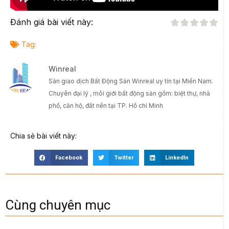
Đánh giá bài viết này:
Tag:
Winreal
Sàn giao dịch Bất Động Sản Winreal uy tín tại Miền Nam.
Chuyên đại lý , môi giới bất động sản gồm: biệt thự, nhà
phố, căn hộ, đất nền tại TP. Hồ chí Minh
Chia sẻ bài viết này:
Facebook
Twitter
LinkedIn
Cùng chuyên mục