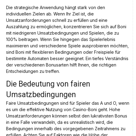
Die strategische Anwendung hängt stark von den
individuellen Zielen ab. Wenn Ihr Ziel ist, die
Umsatzanforderungen schnell zu erfüllen und eine
Auszahlung zu ermöglichen, konzentrieren Sie sich auf Boni
mit niedrigeren Umsatzbedingungen und Spielen, die zu
100% beitragen. Wenn Sie hingegen das Spielerlebnis
maximieren und verschiedene Spiele ausprobieren möchten,
sind Boni mit flexibleren Bedingungen oder Freispiele für
bestimmte Automaten besser geeignet. Ein tiefes Verständnis
der verschiedenen Bonusarten hilft Ihnen, die richtigen
Entscheidungen zu treffen.
Die Bedeutung von fairen
Umsatzbedingungen
Faire Umsatzbedingungen sind für Spieler das A und O, wenn
es um die effektive Nutzung von Casino-Boni geht. Hohe
Umsatzanforderungen können selbst den lukrativsten Bonus
in eine Falle verwandeln, da es unrealistisch wird, die
Bedingungen innerhalb des vorgegebenen Zeitrahmens zu
erfüllen. Achten Sie auf Faktoren wie die Höhe der