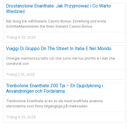
Drostanolone Enanthate: Jak Przyjmować i Co Warto
Wiedzieć
Nội dung bài viếtStelario Casino Bonus: Einleitung und erste
SchritteMaximieren Sie Ihren Stelario Casino Bonus
Tháng 4 29, 2026
Viaggi Di Gruppo On The Street In Italia E Nel Mondo
Omegle memorizza tutto ciò che scrivi nel tuo profilo e i dati che
condividi con
Tháng 2 10, 2026
Trenbolone Enanthate 200 Tja – En Djupdykning i
Användningen och Fördelarna
Trenbolone Enanthate är en av de mest kraftfulla anabola
steroiderna som finns tillgängliga på marknaden
Tháng 4 20, 2026