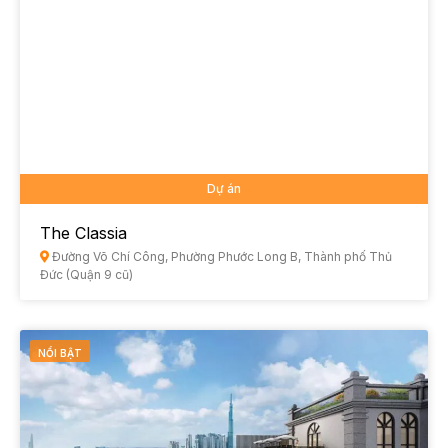
Dự án
The Classia
Đường Võ Chí Công, Phường Phước Long B, Thành phố Thủ
Đức (Quận 9 cũ)
NỔI BẬT