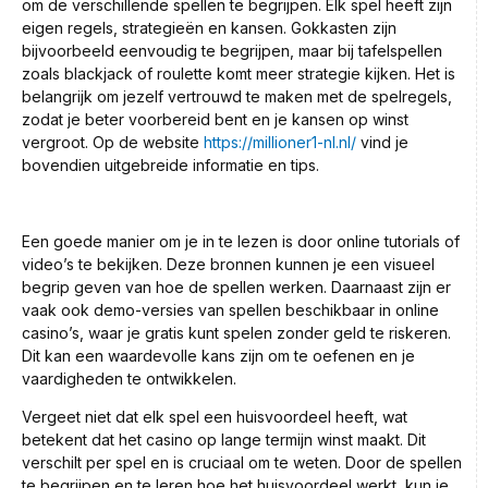
om de verschillende spellen te begrijpen. Elk spel heeft zijn
eigen regels, strategieën en kansen. Gokkasten zijn
bijvoorbeeld eenvoudig te begrijpen, maar bij tafelspellen
zoals blackjack of roulette komt meer strategie kijken. Het is
belangrijk om jezelf vertrouwd te maken met de spelregels,
zodat je beter voorbereid bent en je kansen op winst
vergroot. Op de website
https://millioner1-nl.nl/
vind je
bovendien uitgebreide informatie en tips.
Een goede manier om je in te lezen is door online tutorials of
video’s te bekijken. Deze bronnen kunnen je een visueel
begrip geven van hoe de spellen werken. Daarnaast zijn er
vaak ook demo-versies van spellen beschikbaar in online
casino’s, waar je gratis kunt spelen zonder geld te riskeren.
Dit kan een waardevolle kans zijn om te oefenen en je
vaardigheden te ontwikkelen.
Vergeet niet dat elk spel een huisvoordeel heeft, wat
betekent dat het casino op lange termijn winst maakt. Dit
verschilt per spel en is cruciaal om te weten. Door de spellen
te begrijpen en te leren hoe het huisvoordeel werkt, kun je