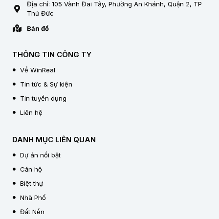
Địa chỉ: 105 Vành Đai Tây, Phường An Khánh, Quận 2, TP
Thủ Đức
Bản đồ
THÔNG TIN CÔNG TY
Về WinReal
Tin tức & Sự kiện
Tin tuyển dụng
Liên hệ
DANH MỤC LIÊN QUAN
Dự án nổi bật
Căn hộ
Biệt thự
Nhà Phố
Đất Nền