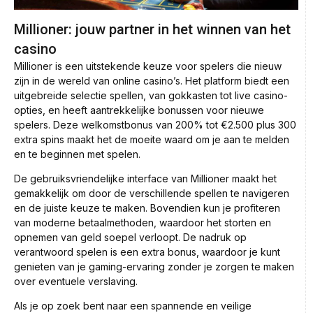
Millioner: jouw partner in het winnen van het
casino
Millioner is een uitstekende keuze voor spelers die nieuw
zijn in de wereld van online casino’s. Het platform biedt een
uitgebreide selectie spellen, van gokkasten tot live casino-
opties, en heeft aantrekkelijke bonussen voor nieuwe
spelers. Deze welkomstbonus van 200% tot €2.500 plus 300
extra spins maakt het de moeite waard om je aan te melden
en te beginnen met spelen.
De gebruiksvriendelijke interface van Millioner maakt het
gemakkelijk om door de verschillende spellen te navigeren
en de juiste keuze te maken. Bovendien kun je profiteren
van moderne betaalmethoden, waardoor het storten en
opnemen van geld soepel verloopt. De nadruk op
verantwoord spelen is een extra bonus, waardoor je kunt
genieten van je gaming-ervaring zonder je zorgen te maken
over eventuele verslaving.
Als je op zoek bent naar een spannende en veilige