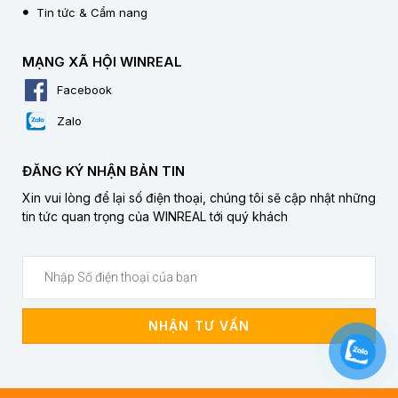
Tin tức & Cẩm nang
MẠNG XÃ HỘI WINREAL
Facebook
Zalo
ĐĂNG KÝ NHẬN BẢN TIN
Xin vui lòng để lại số điện thoại, chúng tôi sẽ cập nhật những
tin tức quan trọng của WINREAL tới quý khách
NHẬN TƯ VẤN