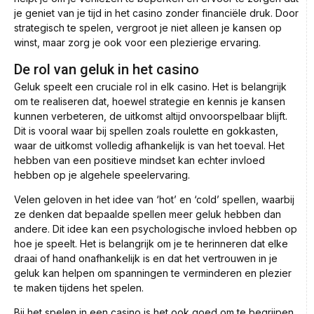
je geniet van je tijd in het casino zonder financiële druk. Door
strategisch te spelen, vergroot je niet alleen je kansen op
winst, maar zorg je ook voor een plezierige ervaring.
De rol van geluk in het casino
Geluk speelt een cruciale rol in elk casino. Het is belangrijk
om te realiseren dat, hoewel strategie en kennis je kansen
kunnen verbeteren, de uitkomst altijd onvoorspelbaar blijft.
Dit is vooral waar bij spellen zoals roulette en gokkasten,
waar de uitkomst volledig afhankelijk is van het toeval. Het
hebben van een positieve mindset kan echter invloed
hebben op je algehele speelervaring.
Velen geloven in het idee van ‘hot’ en ‘cold’ spellen, waarbij
ze denken dat bepaalde spellen meer geluk hebben dan
andere. Dit idee kan een psychologische invloed hebben op
hoe je speelt. Het is belangrijk om je te herinneren dat elke
draai of hand onafhankelijk is en dat het vertrouwen in je
geluk kan helpen om spanningen te verminderen en plezier
te maken tijdens het spelen.
Bij het spelen in een casino is het ook goed om te begrijpen