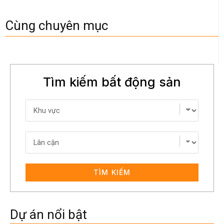
Cùng chuyên mục
Tìm kiếm bất động sản
TÌM KIẾM
Dự án nổi bật