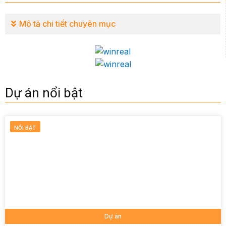
Mô tả chi tiết chuyên mục
Dự án nổi bật
NỔI BẬT
Dự án