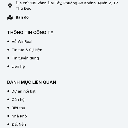
Địa chỉ: 105 Vành Đai Tây, Phường An Khánh, Quận 2, TP
Thủ Đức
Bản đồ
THÔNG TIN CÔNG TY
Về WinReal
Tin tức & Sự kiện
Tin tuyển dụng
Liên hệ
DANH MỤC LIÊN QUAN
Dự án nổi bật
Căn hộ
Biệt thự
Nhà Phố
Đất Nền