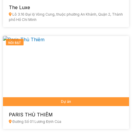
The Luxe
Lô 3.16 Đại lộ Vòng Cung, thuộc phường An Khánh, Quận 2, Thành
phố Hồ Chí Minh
NỔI BẬT
Dự án
PARIS THỦ THIÊM
Đường Số 01 Lương Định Của