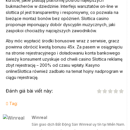
kursów, jakie plasują platformę pośród najlepszych
bukmacherów w dziedzinie. Interfejs warsztatów on-line w
slottica pl jest transparentny i responsywny, co pozwala na
bieżące montaż bonów bez opóźnień. Slottica casino
proponuje imponujący dobór dyscyplin muzycznych, jaki
zaspokoi chociażby najcięższych zawodników.
Aby móc wypłacić środki bonusowe wraz z serwisie, gracz
powinna obrócić kwotą bonusu 45x. Za pasem w osiągnięciu
na stronie rejestracyjnego i doładowaniu konta bankowego
świeży konsument uzyskuje od chwili casino Slottica reklamę
zbyt rejestrację – 200% od czasu wpłaty. Kasyno
onlineSlottica również zadbało na temat hojny nadprogram w
ciągu rejestrację.
Đánh giá bài viết này:
Tag:
Winreal
Sàn giao dịch Bất Động Sản Winreal uy tín tại Miền Nam.