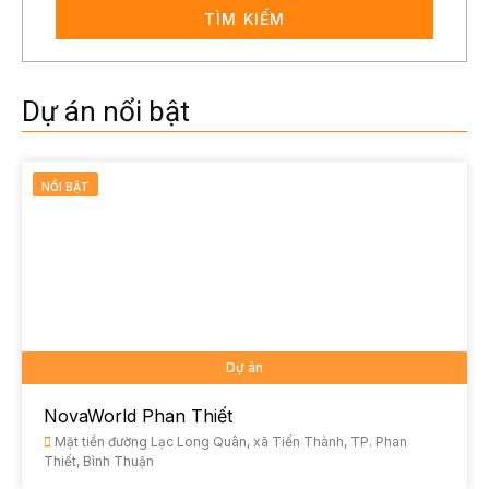
TÌM KIẾM
Dự án nổi bật
NỔI BẬT
Dự án
NovaWorld Phan Thiết
Mặt tiền đường Lạc Long Quân, xã Tiến Thành, TP. Phan
Thiết, Bình Thuận