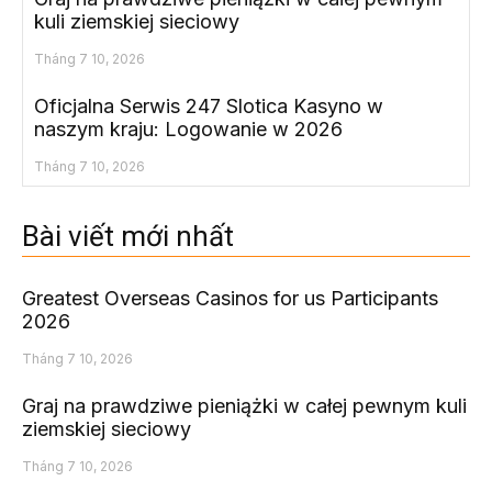
kuli ziemskiej sieciowy
Tháng 7 10, 2026
Oficjalna Serwis 247 Slotica Kasyno w
naszym kraju: Logowanie w 2026
Tháng 7 10, 2026
Bài viết mới nhất
Greatest Overseas Casinos for us Participants
2026
Tháng 7 10, 2026
Graj na prawdziwe pieniążki w całej pewnym kuli
ziemskiej sieciowy
Tháng 7 10, 2026