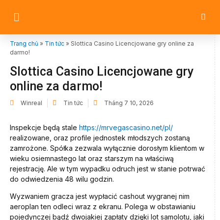
Trang chủ
»
Tin tức
»
Slottica Casino Licencjowane gry online za
darmo!
Slottica Casino Licencjowane gry
online za darmo!
Winreal
Tin tức
Tháng 7 10, 2026
Inspekcje będą stale
https://mrvegascasino.net/pl/
realizowane, oraz profile jednostek młodszych zostaną
zamrożone. Spółka zezwala wyłącznie dorosłym klientom w
wieku osiemnastego lat oraz starszym na właściwą
rejestrację. Ale w tym wypadku odruch jest w stanie potrwać
do odwiedzenia 48 wilu godzin.
Wyzwaniem gracza jest wypłacić cashout wygranej nim
aeroplan ten odleci wraz z ekranu. Polega w obstawianiu
pojedynczej bądź dwojakiej zapłaty dzięki lot samolotu, jaki