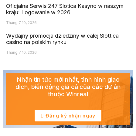
Oficjalna Serwis 247 Slotica Kasyno w naszym
kraju: Logowanie w 2026
Tháng 7 10, 2026
Wydajny promocja dziedziny w całej Slottica
casino na polskim rynku
Tháng 7 10, 2026
Nhận tin tức mới nhất, tình hình giao
dịch, biến động giá cả của các dự án
thuộc Winreal
Đăng ký nhận ngay