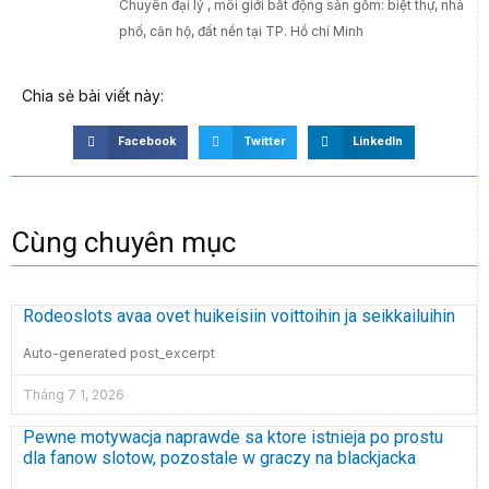
Chuyên đại lý , môi giới bất động sản gồm: biệt thự, nhà
phố, căn hộ, đất nền tại TP. Hồ chí Minh
Chia sẻ bài viết này:
Facebook
Twitter
LinkedIn
Cùng chuyên mục
Rodeoslots avaa ovet huikeisiin voittoihin ja seikkailuihin
Auto-generated post_excerpt
Tháng 7 1, 2026
Pewne motywacja naprawde sa ktore istnieja po prostu
dla fanow slotow, pozostale w graczy na blackjacka