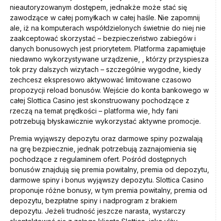
nieautoryzowanym dostępem, jednakże może stać się
zawodzące w całej pomyłkach w całej haśle. Nie zapomnij
ale, iż na komputerach współdzielonych świetnie do niej nie
zaakceptować skorzystać – bezpieczeństwo zabiegów i
danych bonusowych jest priorytetem. Platforma zapamiętuje
niedawno wykorzystywane urządzenie, , którzy przyspiesza
tok przy dalszych wizytach – szczególnie wygodne, kiedy
zechcesz ekspresowo aktywować limitowane czasowo
propozycji reload bonusów. Wejście do konta bankowego w
całej Slottica Casino jest skonstruowany pochodzące z
rzeczą na temat prędkości – platforma wie, hdy fani
potrzebują błyskawicznie wykorzystać aktywne promocje.
Premia wyjąwszy depozytu oraz darmowe spiny pozwalają
na grę bezpiecznie, jednak potrzebują zaznajomienia się
pochodzące z regulaminem ofert. Pośród dostępnych
bonusów znajdują się premia powitalny, premia od depozytu,
darmowe spiny i bonus wyjąwszy depozytu. Slottica Casino
proponuje różne bonusy, w tym premia powitalny, premia od
depozytu, bezpłatne spiny i nadprogram z brakiem
depozytu. Jeżeli trudność jeszcze narasta, wystarczy