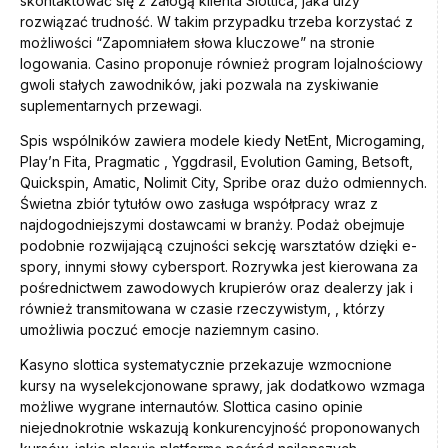
skontaktować się z załogą klienta Slottica, jaka ulży
rozwiązać trudność. W takim przypadku trzeba korzystać z
możliwości “Zapomniałem słowa kluczowe” na stronie
logowania. Casino proponuje również program lojalnościowy
gwoli stałych zawodników, jaki pozwala na zyskiwanie
suplementarnych przewagi.
Spis wspólników zawiera modele kiedy NetEnt, Microgaming,
Play’n Fita, Pragmatic , Yggdrasil, Evolution Gaming, Betsoft,
Quickspin, Amatic, Nolimit City, Spribe oraz dużo odmiennych.
Świetna zbiór tytułów owo zasługa współpracy wraz z
najdogodniejszymi dostawcami w branży. Podaż obejmuje
podobnie rozwijającą czujności sekcję warsztatów dzięki e-
spory, innymi słowy cybersport. Rozrywka jest kierowana za
pośrednictwem zawodowych krupierów oraz dealerzy jak i
również transmitowana w czasie rzeczywistym, , którzy
umożliwia poczuć emocje naziemnym casino.
Kasyno slottica systematycznie przekazuje wzmocnione
kursy na wyselekcjonowane sprawy, jak dodatkowo wzmaga
możliwe wygrane internautów. Slottica casino opinie
niejednokrotnie wskazują konkurencyjność proponowanych