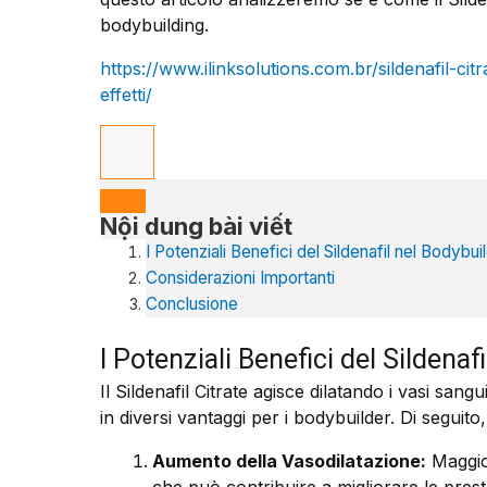
bodybuilding.
https://www.ilinksolutions.com.br/sildenafil-cit
effetti/
Nội dung bài viết
I Potenziali Benefici del Sildenafil nel Bodybui
Considerazioni Importanti
Conclusione
I Potenziali Benefici del Sildenaf
Il Sildenafil Citrate agisce dilatando i vasi san
in diversi vantaggi per i bodybuilder. Di seguito,
Aumento della Vasodilatazione:
Maggior