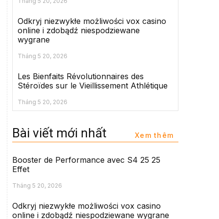
Tháng 5 20, 2026
Odkryj niezwykłe możliwości vox casino
online i zdobądź niespodziewane
wygrane
Tháng 5 20, 2026
Les Bienfaits Révolutionnaires des
Stéroïdes sur le Vieillissement Athlétique
Tháng 5 20, 2026
Bài viết mới nhất
Xem thêm
Booster de Performance avec S4 25 25
Effet
Tháng 5 20, 2026
Odkryj niezwykłe możliwości vox casino
online i zdobądź niespodziewane wygrane