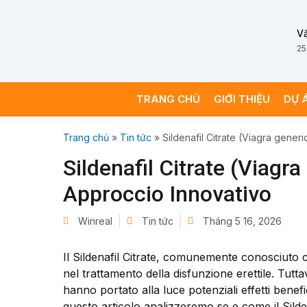
V
25
TRANG CHỦ
GIỚI THIỆU
DỰ 
Trang chủ
»
Tin tức
»
Sildenafil Citrate (Viagra gener
Sildenafil Citrate (Viagra
Approccio Innovativo
Winreal
Tin tức
Tháng 5 16, 2026
Il Sildenafil Citrate, comunemente conosciuto c
nel trattamento della disfunzione erettile. Tutt
hanno portato alla luce potenziali effetti benefic
questo articolo analizzeremo se e come il Sild