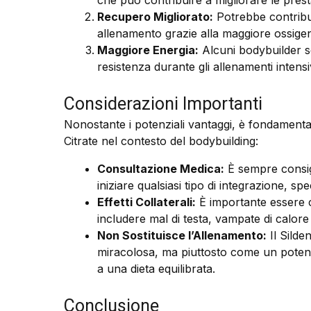
che può contribuire a migliorare le presta
Recupero Migliorato:
Potrebbe contribuir
allenamento grazie alla maggiore ossige
Maggiore Energia:
Alcuni bodybuilder se
resistenza durante gli allenamenti intensiv
Considerazioni Importanti
Nonostante i potenziali vantaggi, è fondamentale
Citrate nel contesto del bodybuilding:
Consultazione Medica:
È sempre consigl
iniziare qualsiasi tipo di integrazione, s
Effetti Collaterali:
È importante essere co
includere mal di testa, vampate di calore e
Non Sostituisce l’Allenamento:
Il Silde
miracolosa, ma piuttosto come un poten
a una dieta equilibrata.
Conclusione