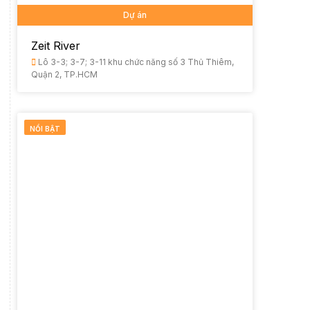
Dự án
Zeit River
Lô 3-3; 3-7; 3-11 khu chức năng số 3 Thủ Thiêm,
Quận 2, TP.HCM
NỔI BẬT