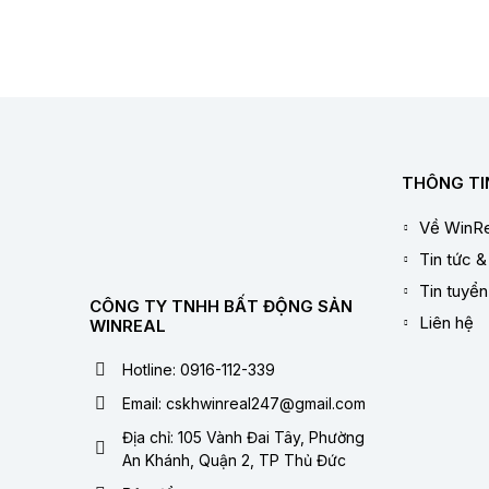
THÔNG TI
Về WinRe
Tin tức &
Tin tuyể
CÔNG TY TNHH BẤT ĐỘNG SẢN
Liên hệ
WINREAL
Hotline: 0916-112-339
Email: cskhwinreal247@gmail.com
Địa chỉ: 105 Vành Đai Tây, Phường
An Khánh, Quận 2, TP Thủ Đức