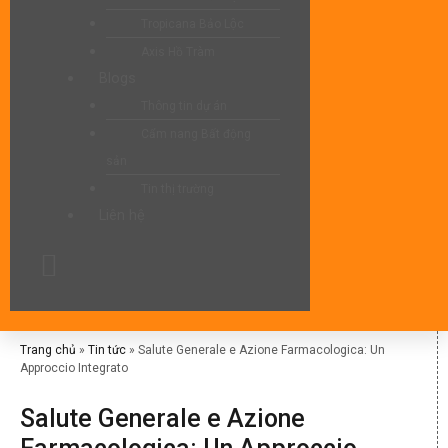
Tropicana Bảo Lộc
Axis Hồ Tràm
Blogs
Thông tin dự án
Cẩm nang Bất động
sản
Tin thị trường
Liên hệ
Trang chủ
»
Tin tức
»
Salute Generale e Azione Farmacologica: Un
Approccio Integrato
Salute Generale e Azione