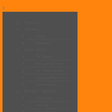
Trang chủ
Giới thiệu
Sự kiện
Tuyển dụng
Dự án nổi bật
The Classia
The Luxe Thủ Thiêm
Thủ Thiêm Zeit River
NovaWorld Phan Thiết
Paris Thủ Thiêm
Nhà phố – Biệt thự
The Classia
Aqua City