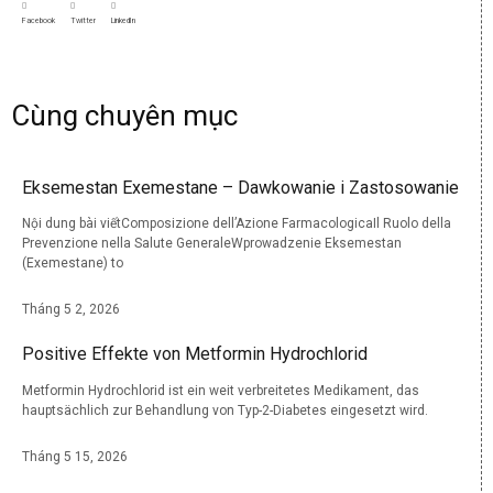
Facebook
Twitter
LinkedIn
Cùng chuyên mục
Eksemestan Exemestane – Dawkowanie i Zastosowanie
Nội dung bài viếtComposizione dell’Azione FarmacologicaIl Ruolo della
Prevenzione nella Salute GeneraleWprowadzenie Eksemestan
(Exemestane) to
Tháng 5 2, 2026
Positive Effekte von Metformin Hydrochlorid
Metformin Hydrochlorid ist ein weit verbreitetes Medikament, das
hauptsächlich zur Behandlung von Typ-2-Diabetes eingesetzt wird.
Tháng 5 15, 2026