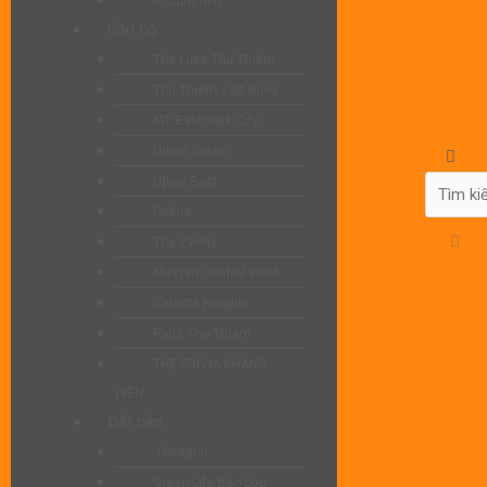
iD Junction
Căn hộ
The Luxe Thủ Thiêm
Thủ Thiêm Zeit River
MT Eastmark City
Urban Green
Upper East
Define
The Zenity
Masteri Central Point
Celesta Heights
Paris Thủ Thiêm
THE PRIVIA KHANG
ĐIỀN
Đất nền
J-Dragon
Green Life Bảo Lộc