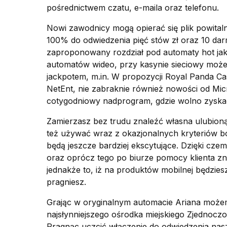
pośrednictwem czatu, e-maila oraz telefonu.
Nowi zawodnicy mogą opierać się plik powital
100% do odwiedzenia pięć stów zł oraz 10 da
zaproponowany rozdział pod automaty hot jak
automatów wideo, przy kasynie sieciowy może
jackpotem, m.in. W propozycji Royal Panda C
NetEnt, nie zabraknie również nowości od Micr
cotygodniowy nadprogram, gdzie wolno zyska
Zamierzasz bez trudu znaleźć własna ulubioną
też używać wraz z okazjonalnych kryteriów 
będą jeszcze bardziej ekscytujące. Dzięki czem
oraz oprócz tego po biurze pomocy klienta zn
jednakże to, iż na produktów mobilnej będzies
pragniesz.
Grając w oryginalnym automacie Ariana może
najsłynniejszego ośrodka miejskiego Zjednocz
Pragnąc uczcić włączenie do odwiedzenia nas