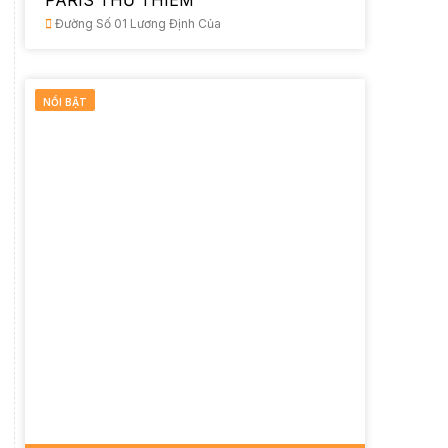
PARIS THỦ THIÊM
Đường Số 01 Lương Định Của
NỔI BẬT