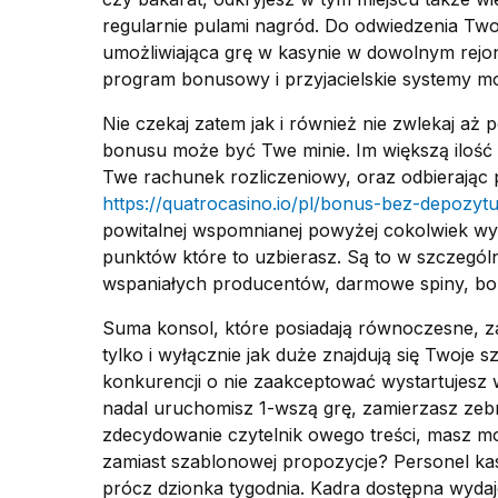
regularnie pulami nagród. Do odwiedzenia Two
umożliwiająca grę w kasynie w dowolnym rejo
program bonusowy i przyjacielskie systemy mo
Nie czekaj zatem jak i również nie zwlekaj aż 
bonusu może być Twe minie. Im większą ilość
Twe rachunek rozliczeniowy, oraz odbierając 
https://quatrocasino.io/pl/bonus-bez-depozytu
powitalnej wspomnianej powyżej cokolwiek wyże
punktów które to uzbierasz. Są to w szczegó
wspaniałych producentów, darmowe spiny, bo
Suma konsol, które posiadają równoczesne, z
tylko i wyłącznie jak duże znajdują się Twoje 
konkurencji o nie zaakceptować wystartujesz 
nadal uruchomisz 1-wszą grę, zamierzasz zebr
zdecydowanie czytelnik owego treści, masz m
zamiast szablonowej propozycje? Personel ka
prócz dzionka tygodnia. Kadra dostępna wydaj