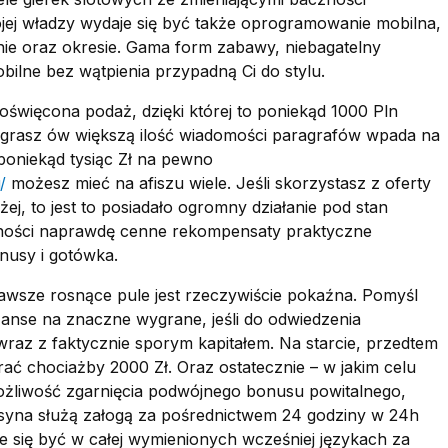
jej władzy wydaje się być także oprogramowanie mobilna,
nie oraz okresie. Gama form zabawy, niebagatelny
bilne bez wątpienia przypadną Ci do stylu.
poświęcona podaż, dzięki której to poniekąd 1000 Pln
 grasz ów większą ilość wiadomości paragrafów wpada na
poniekąd tysiąc Zł na pewno
/
możesz mieć na afiszu wiele. Jeśli skorzystasz z oferty
j, to jest to posiadało ogromny działanie pod stan
lności naprawdę cenne rekompensaty praktyczne
nusy i gotówka.
awsze rosnące pule jest rzeczywiście pokaźna. Pomyśl
szanse na znaczne wygrane, jeśli do odwiedzenia
wraz z faktycznie sporym kapitałem. Na starcie, przedtem
ać chociażby 2000 Zł. Oraz ostatecznie – w jakim celu
ożliwość zgarnięcia podwójnego bonusu powitalnego,
syna służą załogą za pośrednictwem 24 godziny w 24h
e się być w całej wymienionych wcześniej językach za