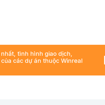
 nhất, tình hình giao dịch,
ả của các dự án thuộc Winreal