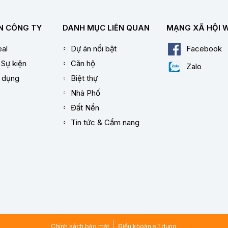
N CÔNG TY
DANH MỤC LIÊN QUAN
MẠNG XÃ HỘI 
al
Dự án nổi bật
Facebook
 Sự kiện
Căn hộ
Zalo
n dụng
Biệt thự
Nhà Phố
Đất Nền
Tin tức & Cẩm nang
Chính sách bảo mật
Điều khoản sử dụng