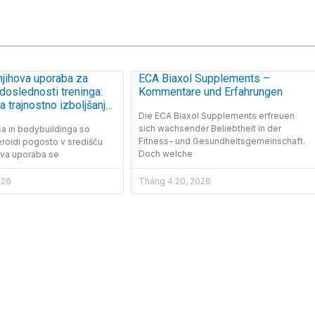
 njihova uporaba za
ECA Biaxol Supplements –
 doslednosti treninga:
Kommentare und Erfahrungen
za trajnostno izboljšanje
Die ECA Biaxol Supplements erfreuen
ti
sich wachsender Beliebtheit in der
sa in bodybuildinga so
Fitness- und Gesundheitsgemeinschaft.
eroidi pogosto v središču
Doch welche
ova uporaba se
026
Tháng 4 20, 2026