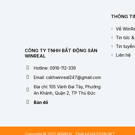
THÔNG TI
Về WinRe
Tin tức &
Tin tuyể
CÔNG TY TNHH BẤT ĐỘNG SẢN
Liên hệ
WINREAL
Hotline: 0916-112-339
Email: cskhwinreal247@gmail.com
Địa chỉ: 105 Vành Đai Tây, Phường
An Khánh, Quận 2, TP Thủ Đức
Bản đồ
Copyright © 2022 WINREAL. Thiết kế bởi
EQVN.NET