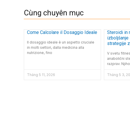
Cùng chuyên mục
Come Calcolare il Dosaggio Ideale
Steroidi in
izboljšanje
Il dosaggio ideale è un aspetto cruciale
strategije 
in molti settori, dalla medicina alla
učinkovitos
nutrizione, fino
V svetu fitne
anabolični st
razprav. Njih
Tháng 5 11, 2026
Tháng 5 3, 2