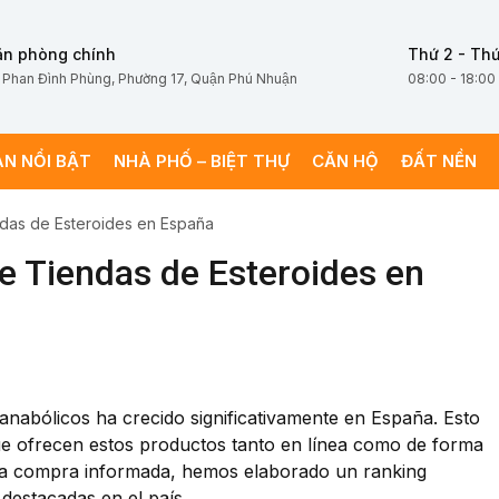
ăn phòng chính
Thứ 2 - Thứ
 Phan Đình Phùng, Phường 17, Quận Phú Nhuận
08:00 - 18:00
ÁN NỔI BẬT
NHÀ PHỐ – BIỆT THỰ
CĂN HỘ
ĐẤT NỀN
das de Esteroides en España
e Tiendas de Esteroides en
anabólicos ha crecido significativamente en España. Esto
 que ofrecen estos productos tanto en línea como de forma
 una compra informada, hemos elaborado un ranking
 destacadas en el país.