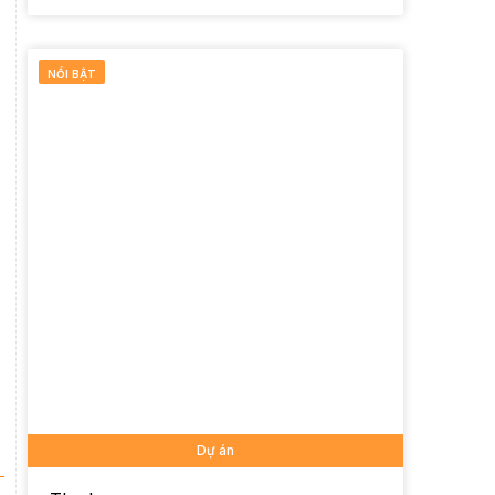
NỔI BẬT
Dự án