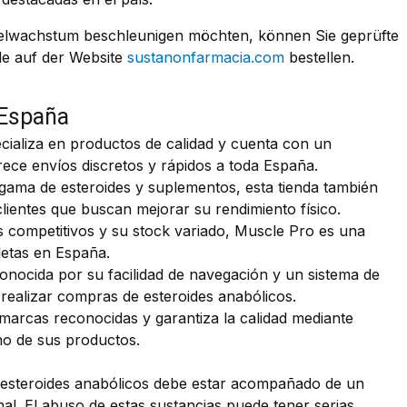
kelwachstum beschleunigen möchten, können Sie geprüfte
e auf der Website
sustanonfarmacia.com
bestellen.
 España
cializa en productos de calidad y cuenta con un
frece envíos discretos y rápidos a toda España.
ama de esteroides y suplementos, esta tienda también
lientes que buscan mejorar su rendimiento físico.
 competitivos y su stock variado, Muscle Pro es una
tletas en España.
onocida por su facilidad de navegación y un sistema de
 realizar compras de esteroides anabólicos.
arcas reconocidas y garantiza la calidad mediante
no de sus productos.
 esteroides anabólicos debe estar acompañado de un
al. El abuso de estas sustancias puede tener serias