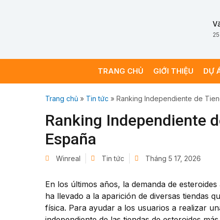
V
25
TRANG CHỦ
GIỚI THIỆU
DỰ 
Trang chủ
»
Tin tức
»
Ranking Independiente de Tien
Ranking Independiente d
España
Winreal
Tin tức
Tháng 5 17, 2026
En los últimos años, la demanda de esteroides 
ha llevado a la aparición de diversas tiendas
física. Para ayudar a los usuarios a realizar
independiente de las tiendas de esteroides más