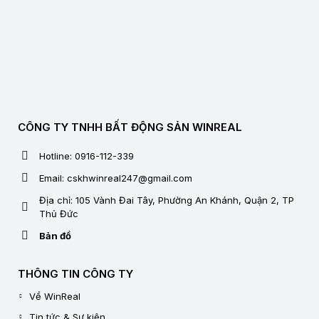
CÔNG TY TNHH BẤT ĐỘNG SẢN WINREAL
Hotline: 0916-112-339
Email: cskhwinreal247@gmail.com
Địa chỉ: 105 Vành Đai Tây, Phường An Khánh, Quận 2, TP
Thủ Đức
Bản đồ
THÔNG TIN CÔNG TY
Về WinReal
Tin tức & Sự kiện