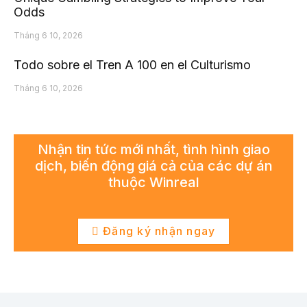
Odds
Tháng 6 10, 2026
Todo sobre el Tren A 100 en el Culturismo
Tháng 6 10, 2026
Nhận tin tức mới nhất, tình hình giao
dịch, biến động giá cả của các dự án
thuộc Winreal
Đăng ký nhận ngay