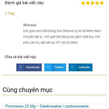
Đánh giá bài viết này:
Tag:
Winreal
Sàn giao dịch Bất Động Sản Winreal uy tín tại Miền Nam.
Chuyên đại lý , môi giới bất động sản gồm: biệt thự, nhà
phố, căn hộ, đất nền tại TP. Hồ chí Minh
Chia sẻ bài viết này:
Facebook
Twitter
LinkedIn
Cùng chuyên mục
Provironus 25 Mg – Dawkowanie i zastosowanie