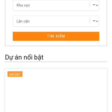
TÌM KIẾM
Dự án nổi bật
NỔI BẬT