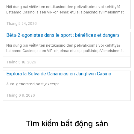
Nội dung bài viếtMiten nettikasinoiden pelivalikoima voi kehittyä?
Lataamo Casino ja sen VIP-ohjelma: etuja ja palkintojaViimeisimmät
Tháng 5 24, 2026
Bêta-2-agonistes dans le sport : bénéfices et dangers
Nội dung bài viếtMiten nettikasinoiden pelivalikoima voi kehittyä?
Lataamo Casino ja sen VIP-ohjelma: etuja ja palkintojaViimeisimmät
Tháng 5 18, 2026
Explora la Selva de Ganancias en Jungliwin Casino
Auto-generated post_excerpt
Tháng 6 9, 2026
Tìm kiếm bất động sản