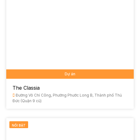
Dự án
The Classia
Đường Võ Chí Công, Phường Phước Long B, Thành phố Thủ
Đức (Quận 9 cũ)
NỔI BẬT