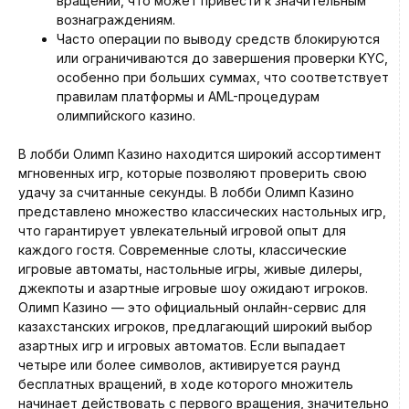
вращений, что может привести к значительным
вознаграждениям.
Часто операции по выводу средств блокируются
или ограничиваются до завершения проверки KYC,
особенно при больших суммах, что соответствует
правилам платформы и AML-процедурам
олимпийского казино.
В лобби Олимп Казино находится широкий ассортимент
мгновенных игр, которые позволяют проверить свою
удачу за считанные секунды. В лобби Олимп Казино
представлено множество классических настольных игр,
что гарантирует увлекательный игровой опыт для
каждого гостя. Современные слоты, классические
игровые автоматы, настольные игры, живые дилеры,
джекпоты и азартные игровые шоу ожидают игроков.
Олимп Казино — это официальный онлайн-сервис для
казахстанских игроков, предлагающий широкий выбор
азартных игр и игровых автоматов. Если выпадает
четыре или более символов, активируется раунд
бесплатных вращений, в ходе которого множитель
начинает действовать с первого вращения, значительно