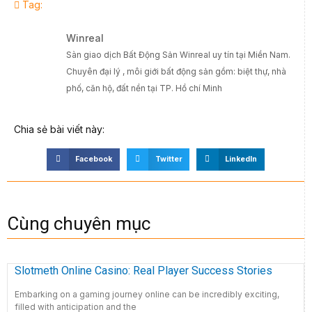
Tag:
Winreal
Sàn giao dịch Bất Động Sản Winreal uy tín tại Miền Nam.
Chuyên đại lý , môi giới bất động sản gồm: biệt thự, nhà
phố, căn hộ, đất nền tại TP. Hồ chí Minh
Chia sẻ bài viết này:
Facebook
Twitter
LinkedIn
Cùng chuyên mục
Slotmeth Online Casino: Real Player Success Stories
Embarking on a gaming journey online can be incredibly exciting,
filled with anticipation and the