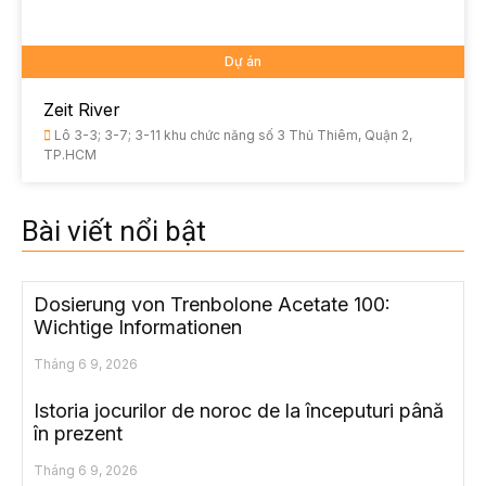
Dự án
Zeit River
Lô 3-3; 3-7; 3-11 khu chức năng số 3 Thủ Thiêm, Quận 2,
TP.HCM
Bài viết nổi bật
Dosierung von Trenbolone Acetate 100:
Wichtige Informationen
Tháng 6 9, 2026
Istoria jocurilor de noroc de la începuturi până
în prezent
Tháng 6 9, 2026