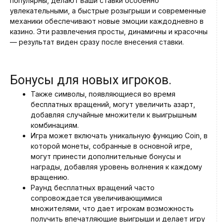
популярны, делают ваши ставки особенно
увлекательными, а быстрые розыгрыши и современные
механики обеспечивают новые эмоции каждодневно в
казино. Эти развлечения просты, динамичны и красочны
— результат виден сразу после внесения ставки.
Бонусы для новых игроков.
Также символы, появляющиеся во время
бесплатных вращений, могут увеличить азарт,
добавляя случайные множители к выигрышным
комбинациям.
Игра может включать уникальную функцию Coin, в
которой монеты, собранные в основной игре,
могут принести дополнительные бонусы и
награды, добавляя уровень волнения к каждому
вращению.
Раунд бесплатных вращений часто
сопровождается увеличивающимися
множителями, что дает игрокам возможность
получить впечатляющие выигрыши и делает игру