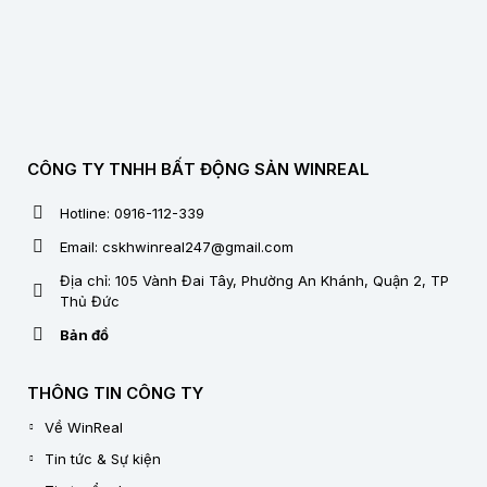
CÔNG TY TNHH BẤT ĐỘNG SẢN WINREAL
Hotline: 0916-112-339
Email: cskhwinreal247@gmail.com
Địa chỉ: 105 Vành Đai Tây, Phường An Khánh, Quận 2, TP
Thủ Đức
Bản đồ
THÔNG TIN CÔNG TY
Về WinReal
Tin tức & Sự kiện