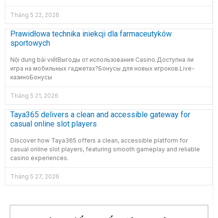
Tháng 5 22, 2026
Prawidłowa technika iniekcji dla farmaceutyków
sportowych
Nội dung bài viếtВыгоды от использования Casino.Доступна ли
игра на мобильных гаджетах?Бонусы для новых игроков.Live-
казиноБонусы
Tháng 5 21, 2026
Taya365 delivers a clean and accessible gateway for
casual online slot players
Discover how Taya365 offers a clean, accessible platform for
casual online slot players, featuring smooth gameplay and reliable
casino experiences.
Tháng 5 27, 2026