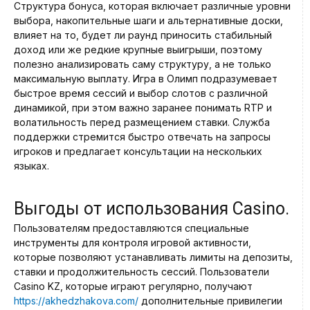
Структура бонуса, которая включает различные уровни
выбора, накопительные шаги и альтернативные доски,
влияет на то, будет ли раунд приносить стабильный
доход или же редкие крупные выигрыши, поэтому
полезно анализировать саму структуру, а не только
максимальную выплату. Игра в Олимп подразумевает
быстрое время сессий и выбор слотов с различной
динамикой, при этом важно заранее понимать RTP и
волатильность перед размещением ставки. Служба
поддержки стремится быстро отвечать на запросы
игроков и предлагает консультации на нескольких
языках.
Выгоды от использования Casino.
Пользователям предоставляются специальные
инструменты для контроля игровой активности,
которые позволяют устанавливать лимиты на депозиты,
ставки и продолжительность сессий. Пользователи
Casino KZ, которые играют регулярно, получают
https://akhedzhakova.com/
дополнительные привилегии