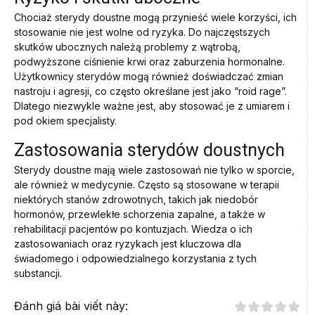
Chociaż sterydy doustne mogą przynieść wiele korzyści, ich
stosowanie nie jest wolne od ryzyka. Do najczęstszych
skutków ubocznych należą problemy z wątrobą,
podwyższone ciśnienie krwi oraz zaburzenia hormonalne.
Użytkownicy sterydów mogą również doświadczać zmian
nastroju i agresji, co często określane jest jako “roid rage”.
Dlatego niezwykle ważne jest, aby stosować je z umiarem i
pod okiem specjalisty.
Zastosowania sterydów doustnych
Sterydy doustne mają wiele zastosowań nie tylko w sporcie,
ale również w medycynie. Często są stosowane w terapii
niektórych stanów zdrowotnych, takich jak niedobór
hormonów, przewlekłe schorzenia zapalne, a także w
rehabilitacji pacjentów po kontuzjach. Wiedza o ich
zastosowaniach oraz ryzykach jest kluczowa dla
świadomego i odpowiedzialnego korzystania z tych
substancji.
Đánh giá bài viết này: