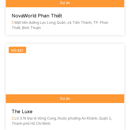
Dự án
NovaWorld Phan Thiết
Mặt tiền đường Lạc Long Quân, xã Tiến Thành, TP. Phan
Thiết, Bình Thuận
NỔI BẬT
Dự án
The Luxe
Lô 3.16 Đại lộ Vòng Cung, thuộc phường An Khánh, Quận 2,
Thành phố Hồ Chí Minh