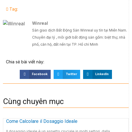
Tag:
Winreal
Sàn giao dịch Bất Động Sản Winreal uy tín tại Miền Nam.
Chuyên đại lý , môi giới bất động sản gồm: biệt thự, nhà
phố, căn hộ, đất nền tại TP. Hồ chí Minh
Chia sẻ bài viết này:
Facebook
Twitter
LinkedIn
Cùng chuyên mục
Come Calcolare il Dosaggio Ideale
Il dosaggio ideale è un aspetto cruciale in molti settori, dalla