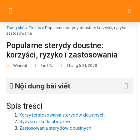
Trang chủ
»
Tin tức
»
Popularne sterydy doustne: korzyści, ryzyko i
zastosowania
Popularne sterydy doustne:
korzyści, ryzyko i zastosowania
Winreal
Tin tức
Tháng 5 21, 2026
Nội dung bài viết
Spis treści
Korzyści stosowania sterydów doustnych
Ryzyko i skutki uboczne
Zastosowania sterydów doustnych