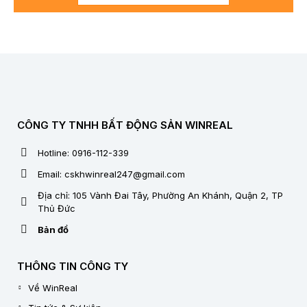
CÔNG TY TNHH BẤT ĐỘNG SẢN WINREAL
Hotline: 0916-112-339
Email: cskhwinreal247@gmail.com
Địa chỉ: 105 Vành Đai Tây, Phường An Khánh, Quận 2, TP
Thủ Đức
Bản đồ
THÔNG TIN CÔNG TY
Về WinReal