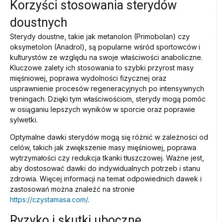
Korzyści stosowania sterydów
doustnych
Sterydy doustne, takie jak metanolon (Primobolan) czy
oksymetolon (Anadrol), są popularne wśród sportowców i
kulturystów ze względu na swoje właściwości anaboliczne.
Kluczowe zalety ich stosowania to szybki przyrost masy
mięśniowej, poprawa wydolności fizycznej oraz
usprawnienie procesów regeneracyjnych po intensywnych
treningach. Dzięki tym właściwościom, sterydy mogą pomóc
w osiąganiu lepszych wyników w sporcie oraz poprawie
sylwetki.
Optymalne dawki sterydów mogą się różnić w zależności od
celów, takich jak zwiększenie masy mięśniowej, poprawa
wytrzymałości czy redukcja tkanki tłuszczowej. Ważne jest,
aby dostosować dawki do indywidualnych potrzeb i stanu
zdrowia. Więcej informacji na temat odpowiednich dawek i
zastosowań można znaleźć na stronie
https://czystamasa.com/
.
Ryzyko i skutki uboczne