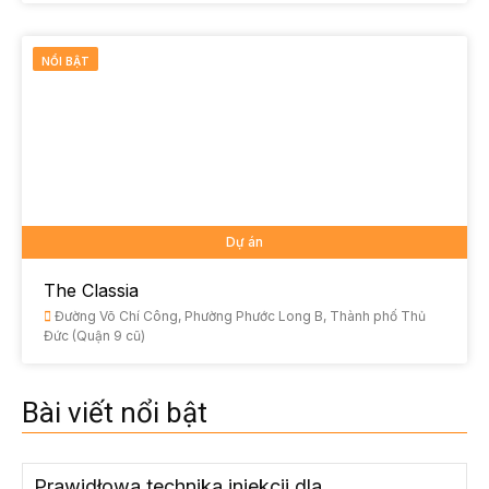
NỔI BẬT
Dự án
The Classia
Đường Võ Chí Công, Phường Phước Long B, Thành phố Thủ
Đức (Quận 9 cũ)
Bài viết nổi bật
Prawidłowa technika iniekcji dla