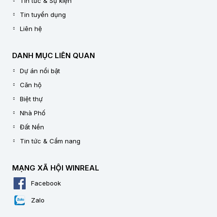
Tin tức & Sự kiện
Tin tuyển dụng
Liên hệ
DANH MỤC LIÊN QUAN
Dự án nổi bật
Căn hộ
Biệt thự
Nhà Phố
Đất Nền
Tin tức & Cẩm nang
MẠNG XÃ HỘI WINREAL
Facebook
Zalo