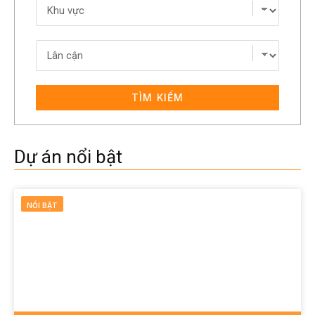
TÌM KIẾM
Dự án nổi bật
NỔI BẬT