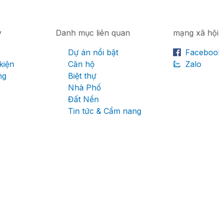
y
Danh mục liên quan
mạng xã hội
Dự án nổi bật
Faceboo
kiện
Căn hộ
Zalo
ng
Biệt thự
Nhà Phố
Đất Nền
Tin tức & Cẩm nang