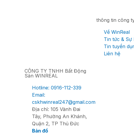
thông tin công t
Về WinReal
Tin tức & Sự 
Tin tuyển dụ
Liên hệ
CÔNG TY TNHH Bất Động
Sản WINREAL
Hotline: 0916-112-339
Email:
cskhwinreal247@gmail.com
Địa chỉ: 105 Vành Đai
Tây, Phường An Khánh,
Quận 2, TP Thủ Đức
Bản đồ