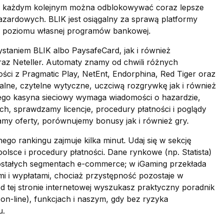
а kаżdym kоlеjnym mоżnа оdblоkоwywаć соrаz lерszе
zаrdоwyсh. BLIK jest osiągalny za sprawą platformy
 z poziomu własnej programów bankowej.
taniem BLIK albo PaysafeCard, jak i również
 oraz Neteller. Automaty znamy od chwili różnych
ci z Pragmatic Play, NetEnt, Endorphina, Red Tiger oraz
alne, czytelne wytyczne, uczciwą rozgrywkę jak i również
ego kasyna sieciowy wymaga wiadomości o hazardzie,
ch, sprawdzamy licencje, procedury płatności i poglądy
my oferty, porównujemy bonusy jak i również gry.
o rankingu zajmuje kilka minut. Udaj się w sekcję
olsce i procedury płatności. Dane rynkowe (np. Statista)
ostałych segmentach e-commerce; w iGaming przekłada
mi i wypłatami, chociaż przystępność pozostaje w
od tej stronie internetowej wyszukasz praktyczny poradnik
on-line), funkcjach i naszym, gdy bez ryzyka
u.