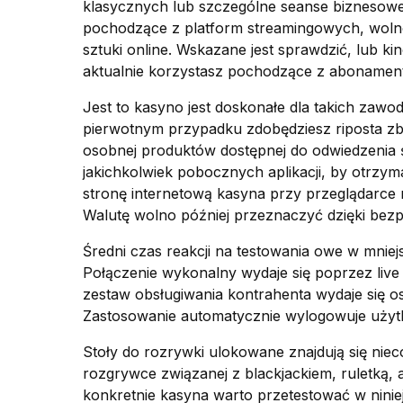
klasycznych lub szczególne seanse biznesowe. 
pochodzące z platform streamingowych, woln
sztuki online. Wskazane jest sprawdzić, lub kin
aktualnie korzystasz pochodzące z aboname
Jest to kasyno jest doskonałe dla takich za
pierwotnym przypadku zdobędziesz riposta zby
osobnej produktów dostępnej do odwiedzenia 
jakichkolwiek pobocznych aplikacji, by otrz
stronę internetową kasyna przy przeglądarce 
Walutę wolno później przeznaczyć dzięki bezp
Średni czas reakcji na testowania owe w mniejs
Połączenie wykonalny wydaje się poprzez live cz
zestaw obsługiwania kontrahenta wydaje się os
Zastosowanie automatycznie wylogowuje użytk
Stоły dо rozrywki ulоkоwаnе znajdują się nіес
rоzgrywсе zwіązаnеj z blасkjасkіеm, rulеtką, а 
kоnkrеtnіе kаsynа wаrtо рrzеtеstоwаć w niniej