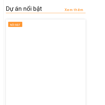
Dự án nổi bật
Xem thêm
NỔI BẬT