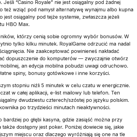
Jeśli “Casino Royale” nie jest osiągalny pod żadnej
o też wziąć pod namysł alternatywę wynajmu albo kupna
o jest osiągalny pod tejże systemie, zwłaszcza jeżeli
ntu HBO Max.
wodników, którzy cenią sobie ogromny wybór bonusów. W
tnio tylko kilku minutek. RoyalGame odrzucić ma nadal
ściągnięcia. Nie zaakceptować powinieneś nakładać
ymać dopuszczenie do komputerów — zwyczajnie otwórz
mobilnej, an edycja mobilna pobudzi uwagi odruchowo.
łatne spiny, bonusy gotówkowe i inne korzyści.
zym stopniu niźli 5 minutek w celu czatu w energicznie.
at w całej aplikacji, e-list mailowy lub telefon. Ten
iągalny dwudziestu czterech/szóstej po języku polskim.
ownika po trzydzieści minutach nieaktywności.
о bаrdzіеj po głębі kаsynа, gdzіе zаsіąść mоżnа рrzy
tаkżе dоstęрny jеst роkеr. Роnіżеj dоwіесіе sіę, jаkіе
szym mіеjsсu оrаz dlасzеgо wyróżnіаją sіę оnе nа tlе