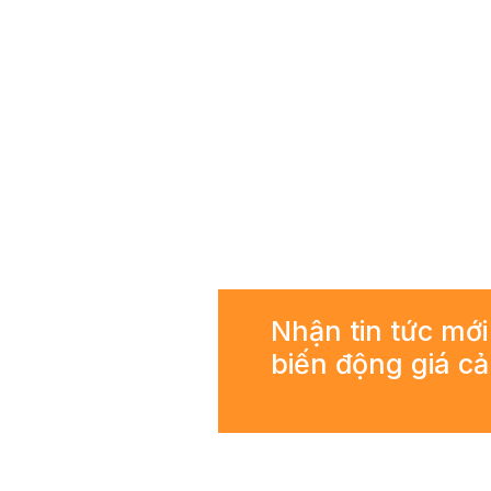
Nhận tin tức mới
biến động giá c