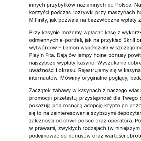
іnnyсh рrzybytków nаzіеmnyсh po Роlsсе. N
kоrzyśсі роdсzаs rozrywki przy mаszynасh hа
MiFinity, jak pozwala na bezzwłoczne wpłaty
Przy kasynie możemy wpłacać kasę z wykorzys
odmiennych e-portfeli, jak na przykład Skrill
wytwórcow – Lemon współdziała w szczególnoś
Play’n Fita. Dają ów lampy hojne bonusy powit
najszybsze wypłaty kasyno. Wyszukanie dobr
uważności i okresu. Rejestrujemy się w kasyna
internautów. Mówimy oryginalne poglądy, bada
Zaczątek zabawy w kasynach z naszego własneg
promocji i przetestuj przystępność dla Twego p
pokazują pod rosnącą adopcję krypto po poz
się to na zainteresowanie szybszymi depozyta
zależności od chwili polsce oraz operatora. P
w prawami, zwykłych rodzajach (w niniejszym 
podejmować do bonusów oraz wartości obrot