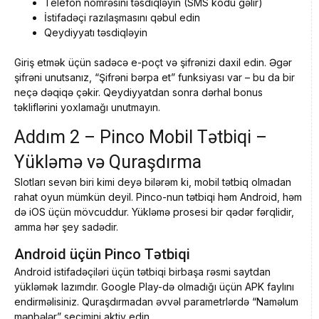
Telefon nömrəsini təsdiqləyin (SMS kodu gəlir)
İstifadəçi razılaşmasını qəbul edin
Qeydiyyatı təsdiqləyin
Giriş etmək üçün sadəcə e-poçt və şifrənizi daxil edin. Əgər
şifrəni unutsanız, “Şifrəni bərpa et” funksiyası var – bu da bir
neçə dəqiqə çəkir. Qeydiyyatdan sonra dərhal bonus
təkliflərini yoxlamağı unutmayın.
Addım 2 – Pinco Mobil Tətbiqi –
Yükləmə və Quraşdırma
Slotları sevən biri kimi deyə bilərəm ki, mobil tətbiq olmadan
rahat oyun mümkün deyil. Pinco-nun tətbiqi həm Android, həm
də iOS üçün mövcuddur. Yükləmə prosesi bir qədər fərqlidir,
amma hər şey sadədir.
Android üçün Pinco Tətbiqi
Android istifadəçiləri üçün tətbiqi birbaşa rəsmi saytdan
yükləmək lazımdır. Google Play-də olmadığı üçün APK faylını
endirməlisiniz. Quraşdırmadan əvvəl parametrlərdə “Naməlum
mənbələr” seçimini aktiv edin.