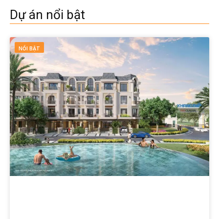
Dự án nổi bật
NỔI BẬT