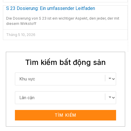
S 23 Dosierung: Ein umfassender Leitfaden
Die Dosierung von S 23 ist ein wichtiger Aspekt, den jeder, der mit
diesem Wirkstoff
Tháng 5 10, 2026
Tìm kiếm bất động sản
TÌM KIẾM