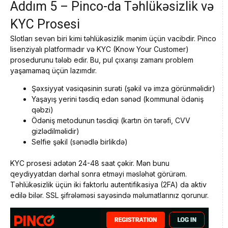
Addım 5 – Pinco-da Təhlükəsizlik və
KYC Prosesi
Slotları sevən biri kimi təhlükəsizlik mənim üçün vacibdir. Pinco
lisenziyalı platformadır və KYC (Know Your Customer)
prosedurunu tələb edir. Bu, pul çıxarışı zamanı problem
yaşamamaq üçün lazımdır.
Şəxsiyyət vəsiqəsinin surəti (şəkil və imza görünməlidir)
Yaşayış yerini təsdiq edən sənəd (kommunal ödəniş
qəbzi)
Ödəniş metodunun təsdiqi (kartın ön tərəfi, CVV
gizlədilməlidir)
Selfie şəkil (sənədlə birlikdə)
KYC prosesi adətən 24-48 saat çəkir. Mən bunu
qeydiyyatdan dərhal sonra etməyi məsləhət görürəm.
Təhlükəsizlik üçün iki faktorlu autentifikasiya (2FA) da aktiv
edilə bilər. SSL şifrələməsi sayəsində məlumatlarınız qorunur.