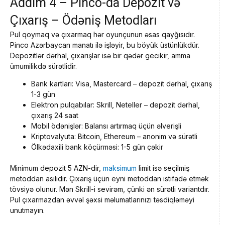
Addım 4 – Pinco-da Depozit və
Çıxarış – Ödəniş Metodları
Pul qoymaq və çıxarmaq hər oyunçunun əsas qayğısıdır.
Pinco Azərbaycan manatı ilə işləyir, bu böyük üstünlükdür.
Depozitlər dərhal, çıxarışlar isə bir qədər gecikir, amma
ümumilikdə sürətlidir.
Bank kartları: Visa, Mastercard – depozit dərhal, çıxarış
1-3 gün
Elektron pulqabılar: Skrill, Neteller – depozit dərhal,
çıxarış 24 saat
Mobil ödənişlər: Balansı artırmaq üçün əlverişli
Kriptovalyuta: Bitcoin, Ethereum – anonim və sürətli
Ölkədaxili bank köçürməsi: 1-5 gün çəkir
Minimum depozit 5 AZN-dir,
maksimum
limit isə seçilmiş
metoddan asılıdır. Çıxarış üçün eyni metoddan istifadə etmək
tövsiyə olunur. Mən Skrill-i sevirəm, çünki ən sürətli variantdır.
Pul çıxarmazdan əvvəl şəxsi məlumatlarınızı təsdiqləməyi
unutmayın.