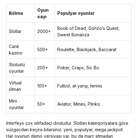
Oyun
Bölmə
Populyar oyunlar
sayı
Book of Dead, Gonzo’s Quest,
Slotlar
2000+
Sweet Bonanza
Canlı
500+
Roulette, Blackjack, Baccarat
kazino
Stolüstü
200+
Poker, Craps, Sic Bo
oyunlar
Virtual
100+
Futbol, at yarışı, tennis
idman
Mini
50+
Aviator, Mines, Plinko
oyunlar
Interfeys çox istifadəçi dostudur. Slotları kateqoriyalara görə
süzgəcdən keçirə bilərsiniz: yeni, populyar, mega jackpot.
Hər oyunun demo versiyası var, bu da mərc etmədən