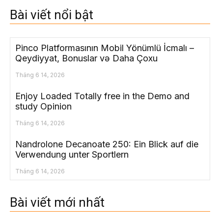
Bài viết nổi bật
Pinco Platformasının Mobil Yönümlü İcmalı –
Qeydiyyat, Bonuslar və Daha Çoxu
Tháng 6 14, 2026
Enjoy Loaded Totally free in the Demo and
study Opinion
Tháng 6 14, 2026
Nandrolone Decanoate 250: Ein Blick auf die
Verwendung unter Sportlern
Tháng 6 14, 2026
Bài viết mới nhất