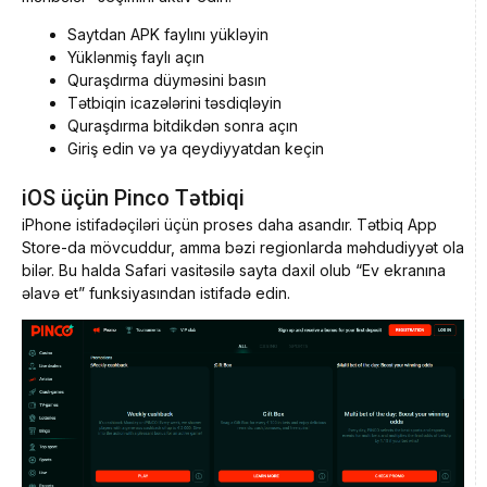
Saytdan APK faylını yükləyin
Yüklənmiş faylı açın
Quraşdırma düyməsini basın
Tətbiqin icazələrini təsdiqləyin
Quraşdırma bitdikdən sonra açın
Giriş edin və ya qeydiyyatdan keçin
iOS üçün Pinco Tətbiqi
iPhone istifadəçiləri üçün proses daha asandır. Tətbiq App
Store-da mövcuddur, amma bəzi regionlarda məhdudiyyət ola
bilər. Bu halda Safari vasitəsilə sayta daxil olub “Ev ekranına
əlavə et” funksiyasından istifadə edin.