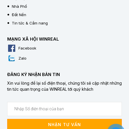
Nhà Phố
Đất Nền
Tin tức & Cẩm nang
MẠNG XÃ HỘI WINREAL
Facebook
Zalo
ĐĂNG KÝ NHẬN BẢN TIN
Xin vui lòng để lại số điện thoại, chúng tôi sẽ cập nhật những
tin tức quan trọng của WINREAL tới quý khách
NHẬN TƯ VẤN