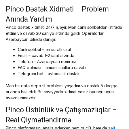
Pinco Dəstək Xidməti – Problem
Anında Yardım
Pinco dəstək xidməti 24/7 işləyir. Mən canlı söhbətdən istifadə
etdim və cavab 30 saniyə ərzində gəldi. Operatorlar
Azərbaycan dilində danışır.
Canlı söhbət – ən sürətli üsul
Email – cavab 1-2 saat ərzində
Telefon – Azərbaycan nömrəsi
FAQ bölməsi – ümumi suallara cavab
Telegram bot – avtomatik dəstək
Mən bir dəfə depozit problemi yaşadım və dəstək 5 dəqiqə
ərzində həll etdi. Bu səviyyədə xidmət cəsur oyunçu üçün
əvəzolunmazdır.
Pinco Üstünlük və Çatışmazlıqlar –
Real Qiymətləndirmə
Pinco platformasını analiz edərkən həm güclü, həm də
zəif