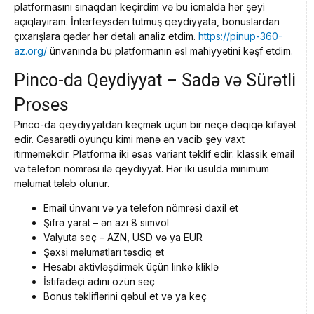
platformasını sınaqdan keçirdim və bu icmalda hər şeyi
açıqlayıram. İnterfeysdən tutmuş qeydiyyata, bonuslardan
çıxarışlara qədər hər detalı analiz etdim.
https://pinup-360-
az.org/
ünvanında bu platformanın əsl mahiyyətini kəşf etdim.
Pinco-da Qeydiyyat – Sadə və Sürətli
Proses
Pinco-da qeydiyyatdan keçmək üçün bir neçə dəqiqə kifayət
edir. Cəsarətli oyunçu kimi mənə ən vacib şey vaxt
itirməməkdir. Platforma iki əsas variant təklif edir: klassik email
və telefon nömrəsi ilə qeydiyyat. Hər iki üsulda minimum
məlumat tələb olunur.
Email ünvanı və ya telefon nömrəsi daxil et
Şifrə yarat – ən azı 8 simvol
Valyuta seç – AZN, USD və ya EUR
Şəxsi məlumatları təsdiq et
Hesabı aktivləşdirmək üçün linkə kliklə
İstifadəçi adını özün seç
Bonus təkliflərini qəbul et və ya keç