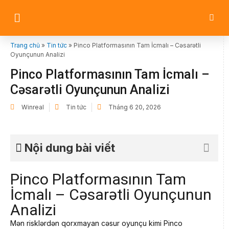
Trang chủ
»
Tin tức
»
Pinco Platformasının Tam İcmalı – Cəsarətli
Oyunçunun Analizi
Pinco Platformasının Tam İcmalı –
Cəsarətli Oyunçunun Analizi
Winreal
Tin tức
Tháng 6 20, 2026
Nội dung bài viết
Pinco Platformasının Tam
İcmalı – Cəsarətli Oyunçunun
Analizi
Mən risklərdən qorxmayan cəsur oyunçu kimi Pinco