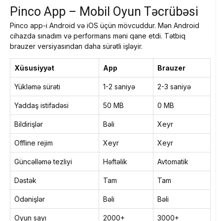
Pinco App – Mobil Oyun Təcrübəsi
Pinco app-i Android və iOS üçün mövcuddur. Mən Android
cihazda sınadım və performans məni qane etdi. Tətbiq
brauzer versiyasından daha sürətli işləyir.
Xüsusiyyət
App
Brauzer
Yükləmə sürəti
1-2 saniyə
2-3 saniyə
Yaddaş istifadəsi
50 MB
0 MB
Bildirişlər
Bəli
Xeyr
Offline rejim
Xeyr
Xeyr
Güncəlləmə tezliyi
Həftəlik
Avtomatik
Dəstək
Tam
Tam
Ödənişlər
Bəli
Bəli
Oyun sayı
2000+
3000+