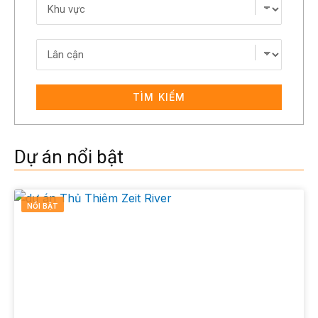
TÌM KIẾM
Dự án nổi bật
NỔI BẬT