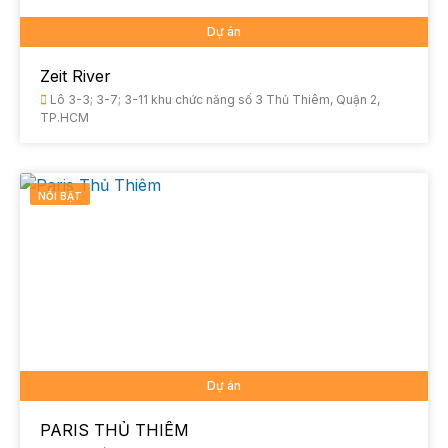
Dự án
Zeit River
Lô 3-3; 3-7; 3-11 khu chức năng số 3 Thủ Thiêm, Quận 2,
TP.HCM
NỔI BẬT
Dự án
PARIS THỦ THIÊM