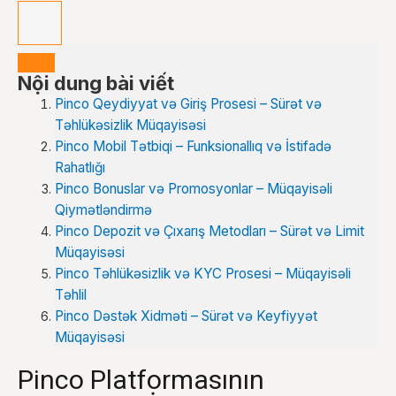
Nội dung bài viết
Pinco Qeydiyyat və Giriş Prosesi – Sürət və
Təhlükəsizlik Müqayisəsi
Pinco Mobil Tətbiqi – Funksionallıq və İstifadə
Rahatlığı
Pinco Bonuslar və Promosyonlar – Müqayisəli
Qiymətləndirmə
Pinco Depozit və Çıxarış Metodları – Sürət və Limit
Müqayisəsi
Pinco Təhlükəsizlik və KYC Prosesi – Müqayisəli
Təhlil
Pinco Dəstək Xidməti – Sürət və Keyfiyyət
Müqayisəsi
Pinco Platformasının