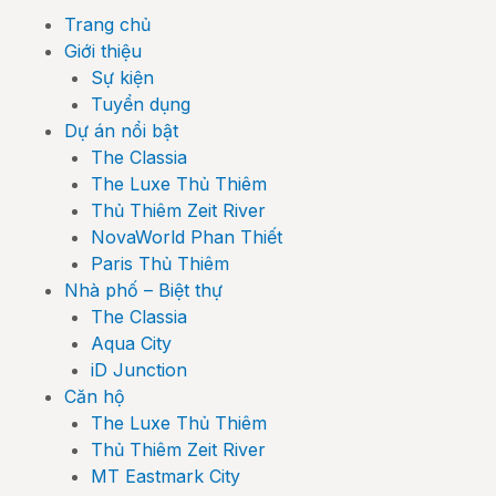
Trang chủ
Giới thiệu
Sự kiện
Tuyển dụng
Dự án nổi bật
The Classia
The Luxe Thủ Thiêm
Thủ Thiêm Zeit River
NovaWorld Phan Thiết
Paris Thủ Thiêm
Nhà phố – Biệt thự
The Classia
Aqua City
iD Junction
Căn hộ
The Luxe Thủ Thiêm
Thủ Thiêm Zeit River
MT Eastmark City