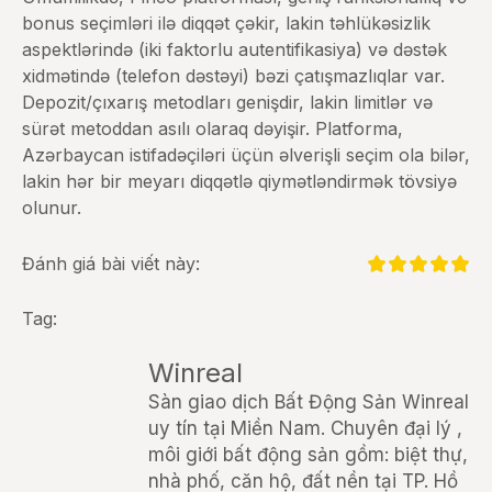
bonus seçimləri ilə diqqət çəkir, lakin təhlükəsizlik
aspektlərində (iki faktorlu autentifikasiya) və dəstək
xidmətində (telefon dəstəyi) bəzi çatışmazlıqlar var.
Depozit/çıxarış metodları genişdir, lakin limitlər və
sürət metoddan asılı olaraq dəyişir. Platforma,
Azərbaycan istifadəçiləri üçün əlverişli seçim ola bilər,
lakin hər bir meyarı diqqətlə qiymətləndirmək tövsiyə
olunur.
Đánh giá bài viết này:
Tag:
Winreal
Sàn giao dịch Bất Động Sản Winreal
uy tín tại Miền Nam. Chuyên đại lý ,
môi giới bất động sản gồm: biệt thự,
nhà phố, căn hộ, đất nền tại TP. Hồ