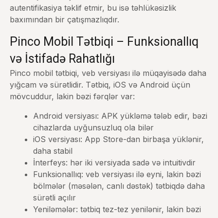
autentifikasiya təklif etmir, bu isə təhlükəsizlik
baxımından bir çatışmazlıqdır.
Pinco Mobil Tətbiqi – Funksionallıq
və İstifadə Rahatlığı
Pinco mobil tətbiqi, veb versiyası ilə müqayisədə daha
yığcam və sürətlidir. Tətbiq, iOS və Android üçün
mövcuddur, lakin bəzi fərqlər var:
Android versiyası: APK yükləmə tələb edir, bəzi
cihazlarda uyğunsuzluq ola bilər
iOS versiyası: App Store-dan birbaşa yüklənir,
daha stabil
İnterfeys: hər iki versiyada sadə və intuitivdir
Funksionallıq: veb versiyası ilə eyni, lakin bəzi
bölmələr (məsələn, canlı dəstək) tətbiqdə daha
sürətli açılır
Yeniləmələr: tətbiq tez-tez yenilənir, lakin bəzi