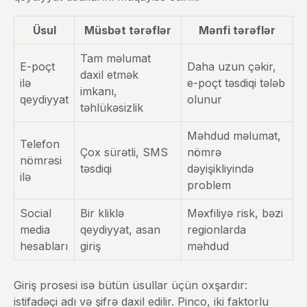
Üsul
Müsbət tərəflər
Mənfi tərəflər
Tam məlumat
E-poçt
Daha uzun çəkir,
daxil etmək
ilə
e-poçt təsdiqi tələb
imkanı,
qeydiyyat
olunur
təhlükəsizlik
Məhdud məlumat,
Telefon
Çox sürətli, SMS
nömrə
nömrəsi
təsdiqi
dəyişikliyində
ilə
problem
Social
Bir kliklə
Məxfiliyə risk, bəzi
media
qeydiyyat, asan
regionlarda
hesabları
giriş
məhdud
Giriş prosesi isə bütün üsullar üçün oxşardır:
istifadəçi adı və şifrə daxil edilir. Pinco, iki faktorlu