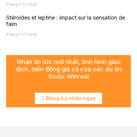
Tháng 5 27, 2026
Stéroïdes et leptine : impact sur la sensation de
faim
Tháng 5 27, 2026
Nhận tin tức mới nhất, tình hình giao
dịch, biến động giá cả của các dự án
thuộc Winreal
Đăng ký nhận ngay