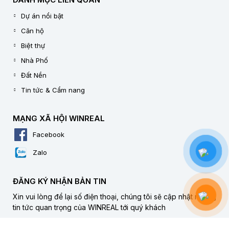
Dự án nổi bật
Căn hộ
Biệt thự
Nhà Phố
Đất Nền
Tin tức & Cẩm nang
MẠNG XÃ HỘI WINREAL
Facebook
Zalo
ĐĂNG KÝ NHẬN BẢN TIN
Xin vui lòng để lại số điện thoại, chúng tôi sẽ cập nhật những
tin tức quan trọng của WINREAL tới quý khách