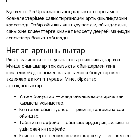
Бұл кесте Pin Up казиносының нарықтағы орны мен
бәсекелестерімен салыстырғандағы артықшылықтарын
көрсетеді. Әрбір ойыншы үшін қауіпсіздік, ойындардың
саны және клиенттерге қызмет көрсету деңгейі маңызды
аспектілер болып табылады.
Негізгі артықшылықтар
Pin Up казиносы сізге ұсынатын артықшылықтар көп.
Мұнда ойыншылар тек қызықты ойындармен ғана
шектелмейді, сонымен қатар тамаша бонустар мен
акциялар да күтіп тұрады. Міне, бірқатар
артықшылықтар:
Үлкен бонустар — жаңа ойыншыларға арналған
қызықты ұсыныстар.
Көптеген ойын түрлері — әркімнің талғамына сай
ойындар.
Табиғи интерфейс — ойыншылардың ыңғайлылығы
үшін оңай интерфейс.
Клиенттерге сенімді қызмет көрсету — кез келген