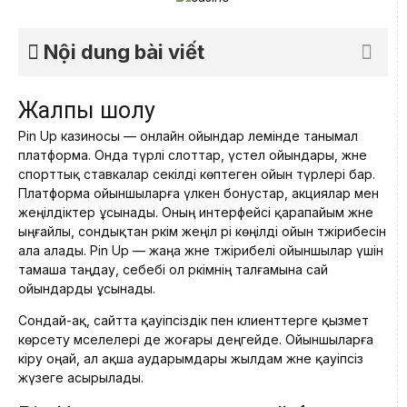
Nội dung bài viết
Жалпы шолу
Pin Up казиносы — онлайн ойындар әлемінде танымал
платформа. Онда түрлі слоттар, үстел ойындары, және
спорттық ставкалар секілді көптеген ойын түрлері бар.
Платформа ойыншыларға үлкен бонустар, акциялар мен
жеңілдіктер ұсынады. Оның интерфейсі қарапайым және
ыңғайлы, сондықтан әркім жеңіл әрі көңілді ойын тәжірибесін
ала алады. Pin Up — жаңа және тәжірибелі ойыншылар үшін
тамаша таңдау, себебі ол әркімнің талғамына сай
ойындарды ұсынады.
Сондай-ақ, сайтта қауіпсіздік пен клиенттерге қызмет
көрсету мәселелері де жоғары деңгейде. Ойыншыларға
кіру оңай, ал ақша аударымдары жылдам және қауіпсіз
жүзеге асырылады.