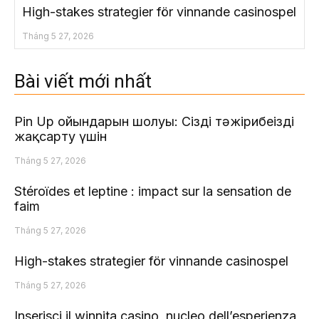
High-stakes strategier för vinnande casinospel
Tháng 5 27, 2026
Bài viết mới nhất
Pin Up ойындарын шолуы: Сіздің тәжірибеңізді
жақсарту үшін
Tháng 5 27, 2026
Stéroïdes et leptine : impact sur la sensation de
faim
Tháng 5 27, 2026
High-stakes strategier för vinnande casinospel
Tháng 5 27, 2026
Inserisci il winnita casino, nucleo dell’esperienza