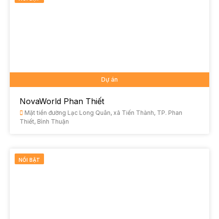
Dự án
NovaWorld Phan Thiết
Mặt tiền đường Lạc Long Quân, xã Tiến Thành, TP. Phan
Thiết, Bình Thuận
NỔI BẬT