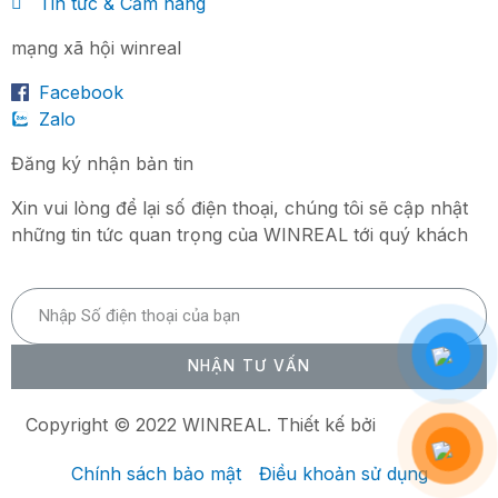
Tin tức & Cẩm nang
mạng xã hội winreal
Facebook
Zalo
Đăng ký nhận bản tin
Xin vui lòng để lại số điện thoại, chúng tôi sẽ cập nhật
những tin tức quan trọng của WINREAL tới quý khách
NHẬN TƯ VẤN
Copyright © 2022 WINREAL. Thiết kế bởi
EQVN.NET
Chính sách bảo mật
Điều khoản sử dụng