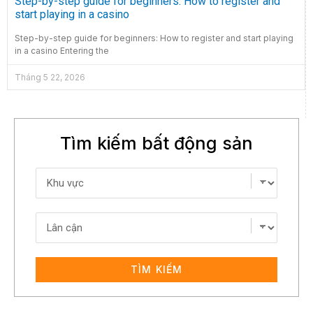
Step-by-step guide for beginners: How to register and
start playing in a casino
Step-by-step guide for beginners: How to register and start playing
in a casino Entering the
Tháng 5 22, 2026
Tìm kiếm bất động sản
TÌM KIẾM