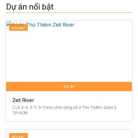
Dự án nổi bật
NỔI BẬT
Dự án
Zeit River
Lô 3-3; 3-7; 3-11 khu chức năng số 3 Thủ Thiêm, Quận 2,
TP.HCM
NỔI BẬT