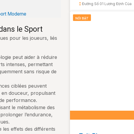
Đường Số 01 Lương Định Của
Sport Moderne
NỔI BẬT
dans le Sport
es pour les joueurs, liés
gie peut aider à réduire
ts intenses, permettant
réquemment sans risque de
ces ciblées peuvent
s en douceur, propulsant
 de performance.
sant le métabolisme des
 prolonger l’endurance,
gues.
les effets des différents