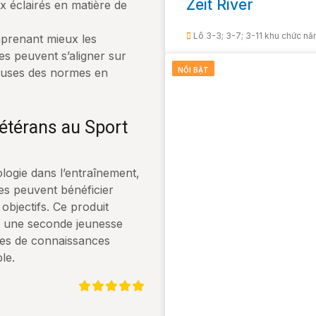
Zeit River
ix éclairés en matière de
Lô 3-3; 3-7; 3-11 khu chức n
renant mieux les
es peuvent s’aligner sur
euses des normes en
NỔI BẬT
étérans au Sport
logie dans l’entraînement,
tes peuvent bénéficier
objectifs. Ce produit
nsi une seconde jeunesse
ètes de connaissances
le.