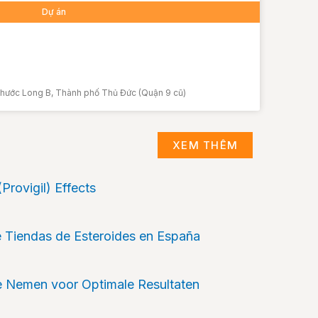
Dự án
hước Long B, Thành phố Thủ Đức (Quận 9 cũ)
XEM THÊM
Provigil) Effects
 Tiendas de Esteroides en España
te Nemen voor Optimale Resultaten