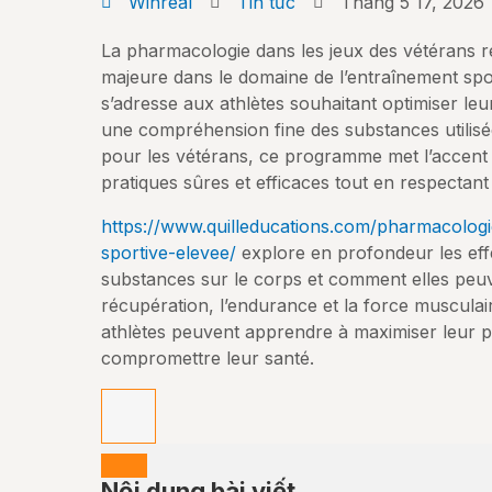
Winreal
Tin tức
Tháng 5 17, 2026
La pharmacologie dans les jeux des vétérans 
majeure dans le domaine de l’entraînement spor
s’adresse aux athlètes souhaitant optimiser l
une compréhension fine des substances utilisé
pour les vétérans, ce programme met l’accent s
pratiques sûres et efficaces tout en respectant 
https://www.quilleducations.com/pharmacolog
sportive-elevee/
explore en profondeur les eff
substances sur le corps et comment elles peuv
récupération, l’endurance et la force musculair
athlètes peuvent apprendre à maximiser leur p
compromettre leur santé.
Nội dung bài viết