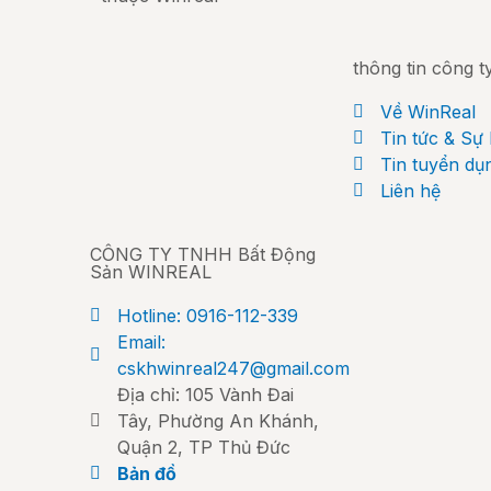
thông tin công t
Về WinReal
Tin tức & Sự 
Tin tuyển dụ
Liên hệ
CÔNG TY TNHH Bất Động
Sản WINREAL
Hotline: 0916-112-339
Email:
cskhwinreal247@gmail.com
Địa chỉ: 105 Vành Đai
Tây, Phường An Khánh,
Quận 2, TP Thủ Đức
Bản đồ