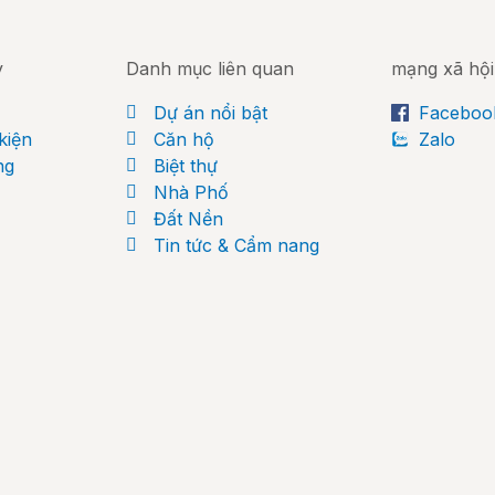
y
Danh mục liên quan
mạng xã hội
Dự án nổi bật
Faceboo
kiện
Căn hộ
Zalo
ng
Biệt thự
Nhà Phố
Đất Nền
Tin tức & Cẩm nang