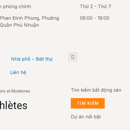
n phòng chính
Thứ 2 - Thứ 7
Phan Đình Phùng, Phường
08:00 - 18:00
 Quận Phú Nhuận
Nhà phố – Biệt thự
Liên hệ
Tìm kiếm bất động sản
ens et Modernes
hlètes
TÌM KIẾM
Dự án nổi bật