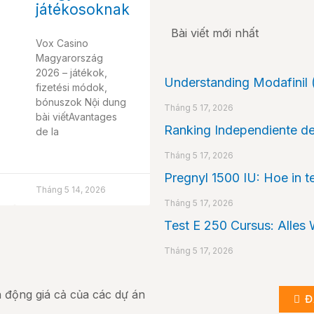
játékosoknak
Bài viết mới nhất
Vox Casino
Magyarország
2026 – játékok,
Understanding Modafinil (
fizetési módok,
bónuszok Nội dung
Tháng 5 17, 2026
bài viếtAvantages
Ranking Independiente de
de la
Tháng 5 17, 2026
Pregnyl 1500 IU: Hoe in 
Tháng 5 14, 2026
Tháng 5 17, 2026
Test E 250 Cursus: Alle
Tháng 5 17, 2026
ến động giá cả của các dự án
Đ