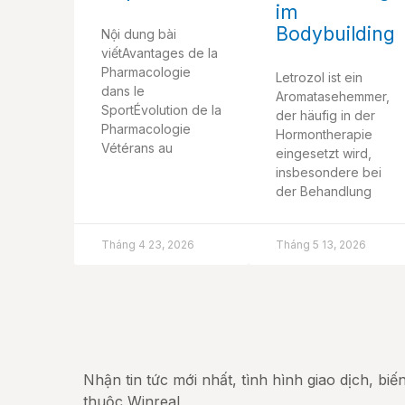
im
Bodybuilding
Nội dung bài
viếtAvantages de la
Pharmacologie
Letrozol ist ein
dans le
Aromatasehemmer,
SportÉvolution de la
der häufig in der
Pharmacologie
Hormontherapie
Vétérans au
eingesetzt wird,
insbesondere bei
der Behandlung
Tháng 4 23, 2026
Tháng 5 13, 2026
Nhận tin tức mới nhất, tình hình giao dịch, bi
thuộc Winreal