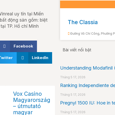
nreal uy tín tại Miền
 bất động sản gồm: biệt
The Classia
tại TP. Hồ chí Minh
Đường Võ Chí Công, Phường P
Facebook
Bài viết nổi bật
Twitter
LinkedIn
Understanding Modafinil (
Tháng 5 17, 2026
Ranking Independiente de
Vox Casino
Tháng 5 17, 2026
Magyarország
Pregnyl 1500 IU: Hoe in 
– útmutató
magyar
Tháng 5 17, 2026