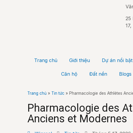
Vă
25 
17,
Trang chủ
Giới thiệu
Dự án nổi bật
Căn hộ
Đất nền
Blogs
Trang chủ
»
Tin tức
»
Pharmacologie des Athlètes Anci
Pharmacologie des At
Anciens et Modernes