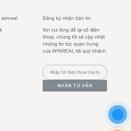
 winreal
Đăng ký nhận bản tin
k
Xin vui lòng để lại số điện
thoại, chúng tôi sẽ cập nhật
những tin tức quan trọng
của WINREAL tới quý khách
NHẬN TƯ VẤN