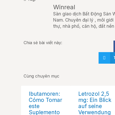
Winreal
Sàn giao dịch Bất Động Sản Wi
Nam. Chuyên đại lý , môi giới
thự, nhà phố, căn hộ, đất nền 
Chia sẻ bài viết này:
Cùng chuyên mục
Ibutamoren:
Letrozol 2,5
Cómo Tomar
mg: Ein Blick
este
auf seine
Suplemento
Verwendung