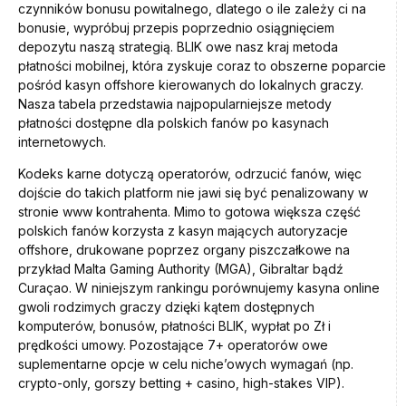
czynników bonusu powitalnego, dlatego o ile zależy ci na
bonusie, wypróbuj przepis poprzednio osiągnięciem
depozytu naszą strategią. BLIK owe nasz kraj metoda
płatności mobilnej, która zyskuje coraz to obszerne poparcie
pośród kasyn offshore kierowanych do lokalnych graczy.
Nasza tabela przedstawia najpopularniejsze metody
płatności dostępne dla polskich fanów po kasynach
internetowych.
Kodeks karne dotyczą operatorów, odrzucić fanów, więc
dojście do takich platform nie jawi się być penalizowany w
stronie www kontrahenta. Mimo to gotowa większa część
polskich fanów korzysta z kasyn mających autoryzacje
offshore, drukowane poprzez organy piszczałkowe na
przykład Malta Gaming Authority (MGA), Gibraltar bądź
Curaçao. W niniejszym rankingu porównujemy kasyna online
gwoli rodzimych graczy dzięki kątem dostępnych
komputerów, bonusów, płatności BLIK, wypłat po Zł i
prędkości umowy. Pozostające 7+ operatorów owe
suplementarne opcje w celu niche’owych wymagań (np.
crypto-only, gorszy betting + casino, high-stakes VIP).