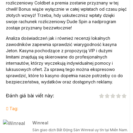
rozliczeniowy Coldbet a premia zostanie przyznany w tej
chwili! Bonus wiąże wyłącznie w całej wpłatach od czasu pięć
złotych wzwyż! Trzeba, hdy uskutecznisz wpłaty dzięki
swoje rachunek rozliczeniowy Dude Spin a nadprogram
zostaje przyznany bezzwłocznie!
Analiza doświadczeń jak i również recenzji lokalnych
zawodników zapewnia sprawdzić wiarygodność kasyna
Jeton. Kasyna pochodzące z propozycją VIP i dużymi
limitami znajdują się skierowane do profesjonalnych
internautów, którzy wyczekują indywidualnej pomocy i
luksusowych ofert. Za sprawą tego można ekspresowo
sprawdzić, które to kasyno dopełnia nasze potrzeby co do
bezpieczeństwa, wydatków oraz dostępnych reklamy.
Đánh giá bài viết này:
Tag:
Winreal
Sàn giao dịch Bất Động Sản Winreal uy tín tại Miền Nam.