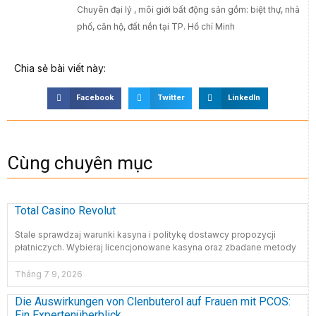
Chuyên đại lý , môi giới bất động sản gồm: biệt thự, nhà
phố, căn hộ, đất nền tại TP. Hồ chí Minh
Chia sẻ bài viết này:
Facebook
Twitter
LinkedIn
Cùng chuyên mục
Total Casino Revolut
Stale sprawdzaj warunki kasyna i politykę dostawcy propozycji
płatniczych. Wybieraj licencjonowane kasyna oraz zbadane metody
Tháng 7 9, 2026
Die Auswirkungen von Clenbuterol auf Frauen mit PCOS:
Ein Expertenüberblick