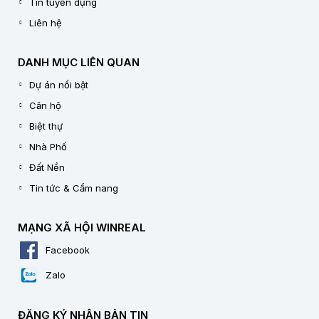
Tin tuyển dụng
Liên hệ
DANH MỤC LIÊN QUAN
Dự án nổi bật
Căn hộ
Biệt thự
Nhà Phố
Đất Nền
Tin tức & Cẩm nang
MẠNG XÃ HỘI WINREAL
Facebook
Zalo
ĐĂNG KÝ NHẬN BẢN TIN