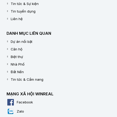
Tin tức & Sự kiện
Tin tuyển dụng
Liên hệ
DANH MỤC LIÊN QUAN
Dự án nổi bật
Căn hộ
Biệt thự
Nhà Phố
Đất Nền
Tin tức & Cẩm nang
MẠNG XÃ HỘI WINREAL
Facebook
Zalo