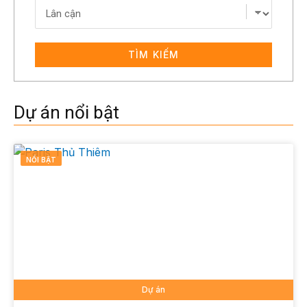
TÌM KIẾM
Dự án nổi bật
NỔI BẬT
Dự án