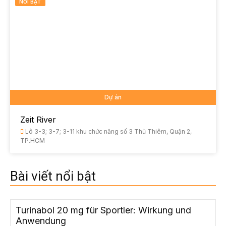
NỔI BẬT
Dự án
Zeit River
Lô 3-3; 3-7; 3-11 khu chức năng số 3 Thủ Thiêm, Quận 2,
TP.HCM
Bài viết nổi bật
Turinabol 20 mg für Sportler: Wirkung und
Anwendung