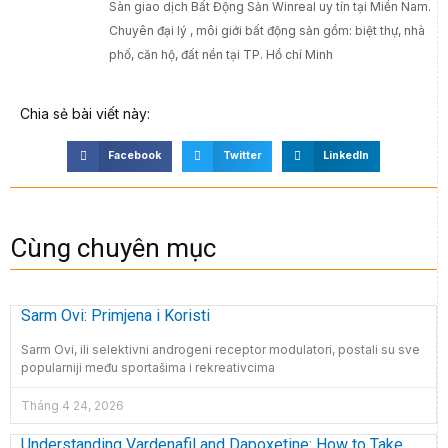
Sàn giao dịch Bất Động Sản Winreal uy tín tại Miền Nam.
Chuyên đại lý , môi giới bất động sản gồm: biệt thự, nhà
phố, căn hộ, đất nền tại TP. Hồ chí Minh
Chia sẻ bài viết này:
Facebook
Twitter
LinkedIn
Cùng chuyên mục
Sarm Ovi: Primjena i Koristi
Sarm Ovi, ili selektivni androgeni receptor modulatori, postali su sve
popularniji među sportašima i rekreativcima
Tháng 4 24, 2026
Understanding Vardenafil and Dapoxetine: How to Take