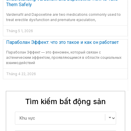
Them Safely
Vardenafil and Dapoxetine are two medications commonly used to
treat erectile dysfunction and premature ejaculation,
Tháng 5 1, 2026
Параболан Эффект: что это такое и как он работает
Параболан Эффект — это феномен, который связан с
астеническим эффектом, проявляющимся в области социальных
взаимодействий
Tháng 4 22, 2026
Tìm kiếm bất động sản