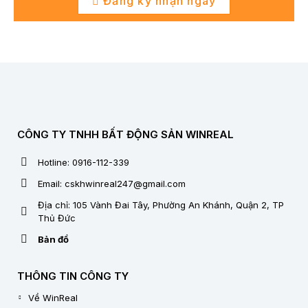
Đăng ký nhận ngay
CÔNG TY TNHH BẤT ĐỘNG SẢN WINREAL
Hotline: 0916-112-339
Email: cskhwinreal247@gmail.com
Địa chỉ: 105 Vành Đai Tây, Phường An Khánh, Quận 2, TP
Thủ Đức
Bản đồ
THÔNG TIN CÔNG TY
Về WinReal