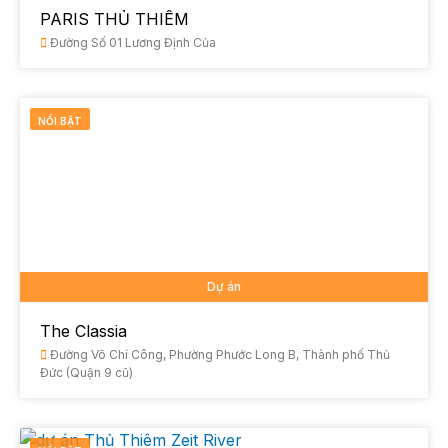
PARIS THỦ THIÊM
Đường Số 01 Lương Định Của
NỔI BẬT
Dự án
The Classia
Đường Võ Chí Công, Phường Phước Long B, Thành phố Thủ
Đức (Quận 9 cũ)