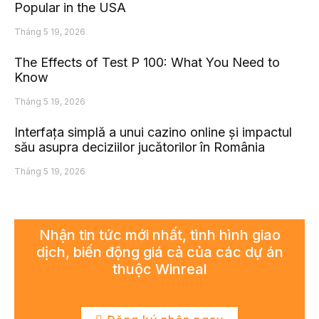
Popular in the USA
Tháng 5 19, 2026
The Effects of Test P 100: What You Need to
Know
Tháng 5 19, 2026
Interfața simplă a unui cazino online și impactul
său asupra deciziilor jucătorilor în România
Tháng 5 19, 2026
Nhận tin tức mới nhất, tình hình giao
dịch, biến động giá cả của các dự án
thuộc Winreal