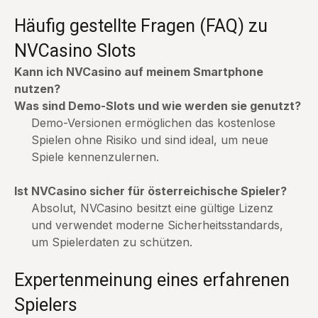
Häufig gestellte Fragen (FAQ) zu
NVCasino Slots
Kann ich NVCasino auf meinem Smartphone
nutzen?
Was sind Demo-Slots und wie werden sie genutzt?
Demo-Versionen ermöglichen das kostenlose
Spielen ohne Risiko und sind ideal, um neue
Spiele kennenzulernen.
Ist NVCasino sicher für österreichische Spieler?
Absolut, NVCasino besitzt eine gültige Lizenz
und verwendet moderne Sicherheitsstandards,
um Spielerdaten zu schützen.
Expertenmeinung eines erfahrenen
Spielers