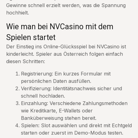
Gewinne schnell erzielt werden, was die Spannung
hochhielt.
Wie man bei NVCasino mit dem
Spielen startet
Der Einstieg ins Online-Glücksspiel bei NVCasino ist
kinderleicht. Spieler aus Österreich folgen einfach
diesen Schritten:
Registrierung: Ein kurzes Formular mit
persönlichen Daten ausfüllen.
Verifizierung: Identitätsnachweis sicher und
schnell hochladen.
Einzahlung: Verschiedene Zahlungsmethoden
wie Kreditkarte, E-Wallets oder
Banküberweisung stehen bereit.
Spielen: Slot auswählen und direkt mit Echtgeld
starten oder zuerst im Demo-Modus testen.