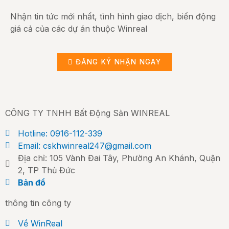
Nhận tin tức mới nhất, tình hình giao dịch, biến động
giá cả của các dự án thuộc Winreal
ĐĂNG KÝ NHẬN NGAY
CÔNG TY TNHH Bất Động Sản WINREAL
Hotline: 0916-112-339
Email: cskhwinreal247@gmail.com
Địa chỉ: 105 Vành Đai Tây, Phường An Khánh, Quận
2, TP Thủ Đức
Bản đồ
thông tin công ty
Về WinReal