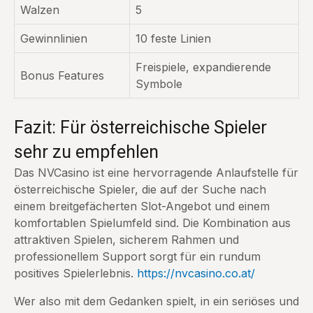
Walzen
5
Gewinnlinien
10 feste Linien
Freispiele, expandierende
Bonus Features
Symbole
Fazit: Für österreichische Spieler
sehr zu empfehlen
Das NVCasino ist eine hervorragende Anlaufstelle für
österreichische Spieler, die auf der Suche nach
einem breitgefächerten Slot-Angebot und einem
komfortablen Spielumfeld sind. Die Kombination aus
attraktiven Spielen, sicherem Rahmen und
professionellem Support sorgt für ein rundum
positives Spielerlebnis.
https://nvcasino.co.at/
Wer also mit dem Gedanken spielt, in ein seriöses und