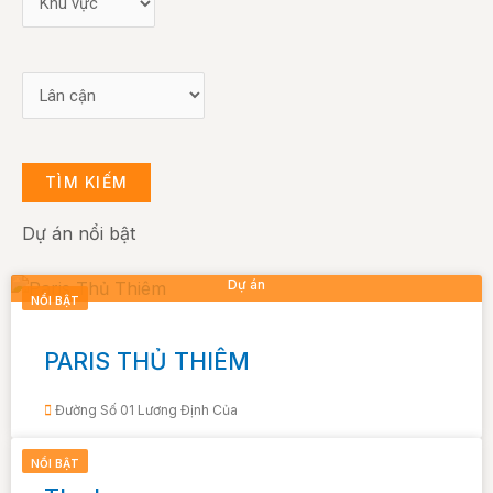
TÌM KIẾM
Dự án nổi bật
Dự án
NỔI BẬT
PARIS THỦ THIÊM
Đường Số 01 Lương Định Của
Dự án
NỔI BẬT