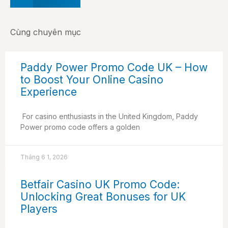
Cùng chuyên mục
Paddy Power Promo Code UK – How
to Boost Your Online Casino
Experience
For casino enthusiasts in the United Kingdom, Paddy
Power promo code offers a golden
Tháng 6 1, 2026
Betfair Casino UK Promo Code:
Unlocking Great Bonuses for UK
Players