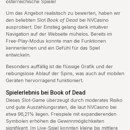
Um das Angebot realistisch zu bewerten, haben wir
den beliebten Slot
Book of Dead
bei NVCasino
ausprobiert. Der Einstieg gelang dank intuitiver
Navigation auf der Webseite mühelos. Bereits im
Free-Play-Modus konnte man die Funktionen
kennenlernen und ein Gefühl für das Spiel
entwickeln.
Besonders auffällig ist die flüssige Grafik und der
reibungslose Ablauf der Spins, was auch auf mobilen
Geräten hervorragend funktioniert.
Spielerlebnis bei Book of Dead
Dieses Slot-Game überzeugt durch moderates Risiko
und gute Auszahlungsraten, die laut NVCasino bei
etwa 96,21% liegen. Freispiele mit expandierenden
Symbolen erhöhen die Gewinnmöglichkeiten
signifikant. Im Live-Spiel konnten kleine bis mittlere