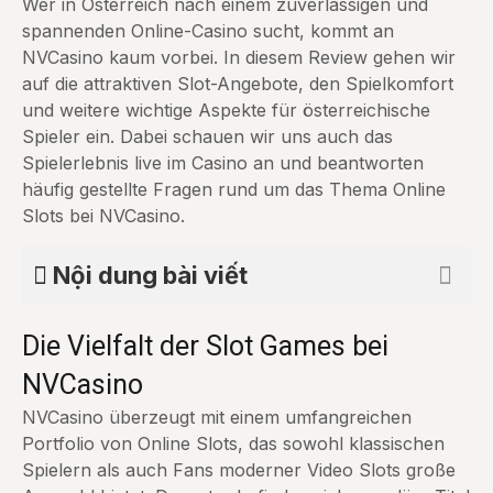
Wer in Österreich nach einem zuverlässigen und
spannenden Online-Casino sucht, kommt an
NVCasino kaum vorbei. In diesem Review gehen wir
auf die attraktiven Slot-Angebote, den Spielkomfort
und weitere wichtige Aspekte für österreichische
Spieler ein. Dabei schauen wir uns auch das
Spielerlebnis live im Casino an und beantworten
häufig gestellte Fragen rund um das Thema Online
Slots bei NVCasino.
Nội dung bài viết
Die Vielfalt der Slot Games bei
NVCasino
NVCasino überzeugt mit einem umfangreichen
Portfolio von Online Slots, das sowohl klassischen
Spielern als auch Fans moderner Video Slots große