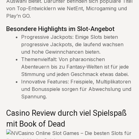
Auswahl bietet. Darunter befinden sich populäre Titel
von Top-Entwicklern wie NetEnt, Microgaming und
Play’n GO.
Besondere Highlights im Slot-Angebot
Progressive Jackpots: Einige Slots bieten
progressive Jackpots, die laufend wachsen
und hohe Gewinnchancen bieten.
Themenvielfalt: Von pharaonischen
Abenteuern bis zu Fantasy-Welten ist für jede
Stimmung und jeden Geschmack etwas dabei.
Innovative Features: Freispiele, Multiplikatoren
und Bonusspiele sorgen für Abwechslung und
Spannung.
Casino Review durch viel Spielspaß
mit Book of Dead