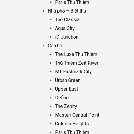
Paris Thủ Thiêm
Nhà phố – Biệt thự
The Classia
Aqua City
iD Junction
Căn hộ
The Luxe Thủ Thiêm
Thủ Thiêm Zeit River
MT Eastmark City
Urban Green
Upper East
Define
The Zenity
Masteri Central Point
Celesta Heights
Paris Thủ Thiêm