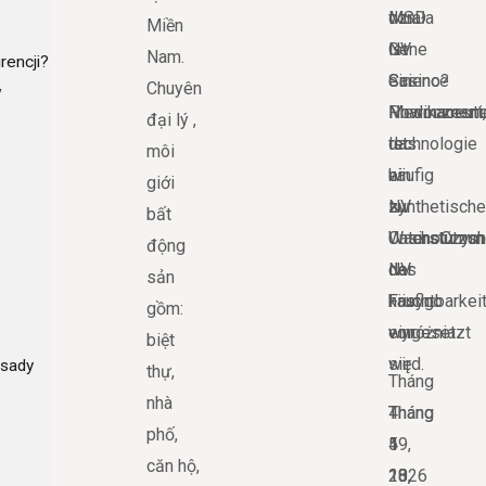
von
działa
MSD
Miền
Gene
NV
ist
Nam.
rencji?
Science
Casino?
ein
Chuyên
w
Pharmaceuti
Nowoczesn
Medikament,
đại lý ,
ist
technologie
das
môi
ein
w
häufig
giới
synthetisch
NV
zur
bất
Wachstumsh
CasinoCzym
Unterstützu
động
das
NV
der
sản
häufig
kasyno
Fruchtbarkei
gồm:
von
wyróżnia
eingesetzt
biệt
się
wird.
asady
thự,
Tháng
nhà
4
Tháng
Tháng
phố,
19,
4
5
căn hộ,
2026
18,
13,