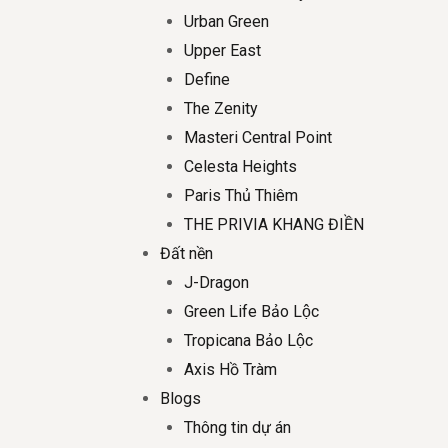
Urban Green
Upper East
Define
The Zenity
Masteri Central Point
Celesta Heights
Paris Thủ Thiêm
THE PRIVIA KHANG ĐIỀN
Đất nền
J-Dragon
Green Life Bảo Lộc
Tropicana Bảo Lộc
Axis Hồ Tràm
Blogs
Thông tin dự án