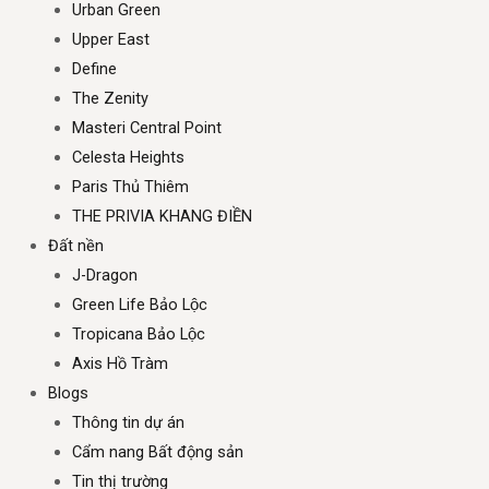
Urban Green
Upper East
Define
The Zenity
Masteri Central Point
Celesta Heights
Paris Thủ Thiêm
THE PRIVIA KHANG ĐIỀN
Đất nền
J-Dragon
Green Life Bảo Lộc
Tropicana Bảo Lộc
Axis Hồ Tràm
Blogs
Thông tin dự án
Cẩm nang Bất động sản
Tin thị trường