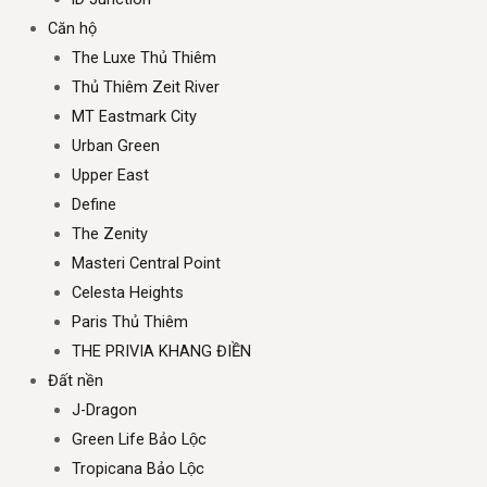
Căn hộ
The Luxe Thủ Thiêm
Thủ Thiêm Zeit River
MT Eastmark City
Urban Green
Upper East
Define
The Zenity
Masteri Central Point
Celesta Heights
Paris Thủ Thiêm
THE PRIVIA KHANG ĐIỀN
Đất nền
J-Dragon
Green Life Bảo Lộc
Tropicana Bảo Lộc