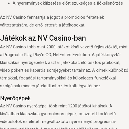
A nyeremények kifizetése előtt szükséges a fiókellenőrzés
Az NV Casino fenntartja a jogot a promóciós feltételek
változtatására, de erről értesíti a játékosokat.
Játékok az NV Casino-ban
Az NV Casino több mint 2000 játékot kínál vezető fejlesztőktől, mint
a Pragmatic Play, Play’n GO, NetEnt és Evolution. A játékkönyvtár
klasszikus nyerőgépeket, asztali játékokat, élő osztós játékokat,
videó pókert és kaparós sorsjegyeket tartalmaz. A címek különböző
témákkal, fogadási tartományokkal és különleges funkciókkal
szolgálnak minden játékstílushoz és költségvetéshez.
Nyerőgépek
Az NV Casino nyerőgépei több mint 1200 játékot kínálnak. A
kínálatban klasszikus gyümölcsös gépek, összetett történetű
videoslotok és életet megváltoztató nyereményű progresszív