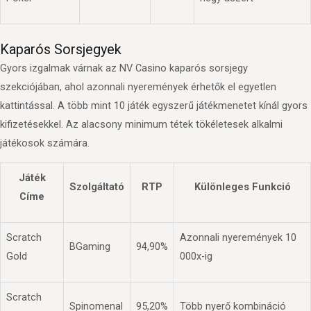
Kaparós Sorsjegyek
Gyors izgalmak várnak az NV Casino kaparós sorsjegy
szekciójában, ahol azonnali nyeremények érhetők el egyetlen
kattintással. A több mint 10 játék egyszerű játékmenetet kínál gyors
kifizetésekkel. Az alacsony minimum tétek tökéletesek alkalmi
játékosok számára.
Játék
Szolgáltató
RTP
Különleges Funkció
Címe
Scratch
Azonnali nyeremények 10
BGaming
94,90%
Gold
000x-ig
Scratch
Spinomenal
95,20%
Több nyerő kombináció