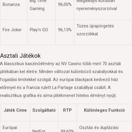
Big Time
Megaways korlátlan
Bonanza
96,00%
Gaming
nyereményszorzóval
Tüzes újrapörgetés
Fire Joker
Play’n GO
96,15%
szorzókkal
Asztali Játékok
A klasszikus kaszinóélmény az NV Casino több mint 70 asztali
játékában kel életre. Minden változat különböző szabályokkal és
fogadási limitekkel szolgál. Az európai blackjack kedvező ház
előnnyel és a francia rulett La Partage szabállyal csábít. A
realisztikus grafika és sima játékmenet hiteles élményt nyújt.
Játék Címe
Szolgáltató
RTP
Különleges Funkció
Európai
Osztás és duplázási
NetEnt
99,60%