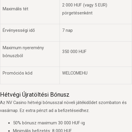
2 000 HUF (vagy 5 EUR)
Maximális tét
pörgetésenként
Érvényességi idő
7 nap
Maximum nyeremény
350 000 HUF
bónuszból
Promóciós kód
WELCOMEHU
Hétvégi Újratöltési Bónusz
Az NV Casino hétvégi bónusszal növeli játékidődet szombaton és
vasárnap. Ez extra pénzt ad a befizetéseidhez.
50% bónusz maximum 30 000 HUF-ig
Minimális befizetés: 8 000 HUF