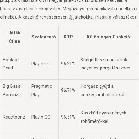
jackpotok találhatók. A magyar játékosok különösen kedvelik a
bónuszvásárlási funkcióval és Megaways mechanikával rendelkező
címeket. A kaszinó rendszeresen új játékokkal frissíti a választékot.
Játék
Szolgáltató
RTP
Különleges Funkció
Címe
Book of
Kiterjedő szimbólumok
Play’n GO
96,21%
Dead
ingyenes pörgetésekben
Big Bass
Pragmatic
Horgász gyűjti a
96,71%
Bonanza
Play
pénzeszimbólumokat
Kaszkád nyeremények
Reactoonz
Play’n GO
96,51%
töltőmérőkkel