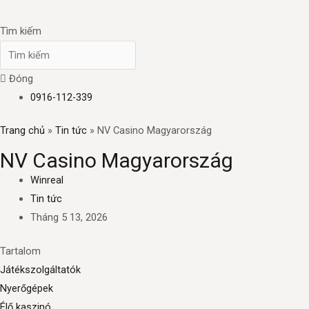
Tìm kiếm
Đóng
0916-112-339
Trang chủ
»
Tin tức
»
NV Casino Magyarország
NV Casino Magyarország
Winreal
Tin tức
Tháng 5 13, 2026
Tartalom
Játékszolgáltatók
Nyerőgépek
Élő kaszinó