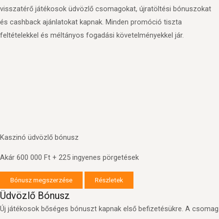
visszatérő játékosok üdvözlő csomagokat, újratöltési bónuszokat
és cashback ajánlatokat kapnak. Minden promóció tiszta
feltételekkel és méltányos fogadási követelményekkel jár.
Kaszinó üdvözlő bónusz
Akár 600 000 Ft + 225 ingyenes pörgetések
Bónusz megszerzése
Részletek
Üdvözlő Bónusz
Új játékosok bőséges bónuszt kapnak első befizetésükre. A csomag