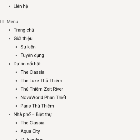
Liên hệ
Menu
Trang chủ
Giới thiệu
Sự kiện
Tuyển dụng
Dự án nổi bật
The Classia
The Luxe Thủ Thiêm
Thủ Thiêm Zeit River
NovaWorld Phan Thiết
Paris Thủ Thiêm
Nhà phố – Biệt thự
The Classia
Aqua City
iD Junction