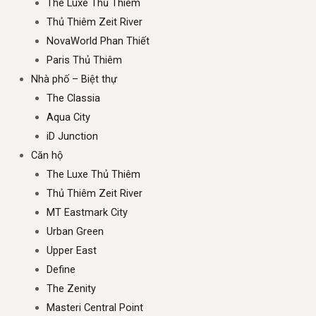
The Luxe Thủ Thiêm
Thủ Thiêm Zeit River
NovaWorld Phan Thiết
Paris Thủ Thiêm
Nhà phố – Biệt thự
The Classia
Aqua City
iD Junction
Căn hộ
The Luxe Thủ Thiêm
Thủ Thiêm Zeit River
MT Eastmark City
Urban Green
Upper East
Define
The Zenity
Masteri Central Point