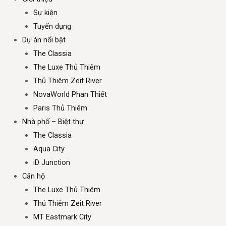
Sự kiện
Tuyển dụng
Dự án nổi bật
The Classia
The Luxe Thủ Thiêm
Thủ Thiêm Zeit River
NovaWorld Phan Thiết
Paris Thủ Thiêm
Nhà phố – Biệt thự
The Classia
Aqua City
iD Junction
Căn hộ
The Luxe Thủ Thiêm
Thủ Thiêm Zeit River
MT Eastmark City