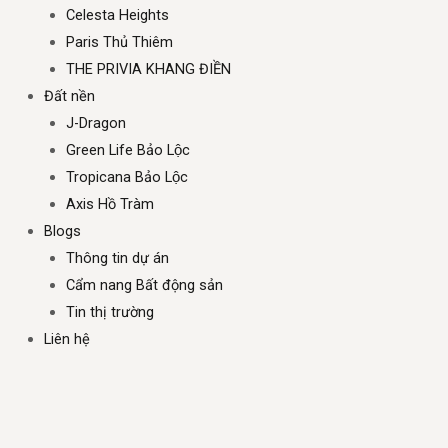
Celesta Heights
Paris Thủ Thiêm
THE PRIVIA KHANG ĐIỀN
Đất nền
J-Dragon
Green Life Bảo Lộc
Tropicana Bảo Lộc
Axis Hồ Tràm
Blogs
Thông tin dự án
Cẩm nang Bất động sản
Tin thị trường
Liên hệ