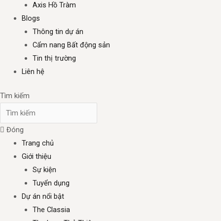
Axis Hồ Tràm
Blogs
Thông tin dự án
Cẩm nang Bất động sản
Tin thị trường
Liên hệ
Tìm kiếm
Đóng
Trang chủ
Giới thiệu
Sự kiện
Tuyển dụng
Dự án nổi bật
The Classia