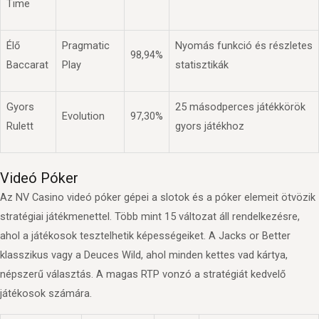
Time
Élő
Pragmatic
Nyomás funkció és részletes
98,94%
Baccarat
Play
statisztikák
Gyors
25 másodperces játékkörök
Evolution
97,30%
Rulett
gyors játékhoz
Videó Póker
Az NV Casino videó póker gépei a slotok és a póker elemeit ötvözik
stratégiai játékmenettel. Több mint 15 változat áll rendelkezésre,
ahol a játékosok tesztelhetik képességeiket. A Jacks or Better
klasszikus vagy a Deuces Wild, ahol minden kettes vad kártya,
népszerű választás. A magas RTP vonzó a stratégiát kedvelő
játékosok számára.