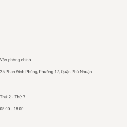
Skip
to
content
Văn phòng chính
25 Phan Đình Phùng, Phường 17, Quận Phú Nhuận
Thứ 2 - Thứ 7
08:00 - 18:00