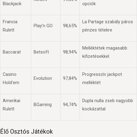
Blackjack
opciók
Francia
La Partage szabály páros
Play’n GO
98,65%
Rulett
pénzes tétekre
Melléktétek magasabb
Baccarat
Betsoft
98,94%
kifizetésekkel
Casino
Progresszív jackpot
Evolution
97,84%
Hold’em
melléktét
Amerikai
Dupla nulla zseb nagyobb
BGaming
94,74%
Rulett
kockázattal
Élő Osztós Játékok