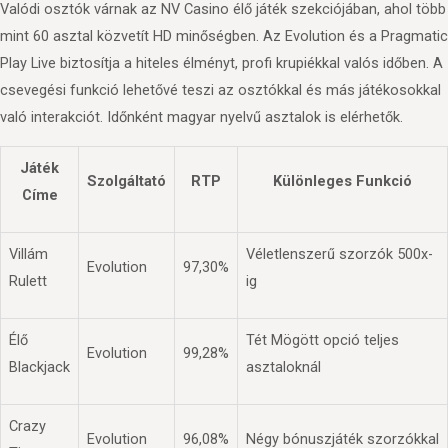
Valódi osztók várnak az NV Casino élő játék szekciójában, ahol több
mint 60 asztal közvetít HD minőségben. Az Evolution és a Pragmatic
Play Live biztosítja a hiteles élményt, profi krupiékkal valós időben. A
csevegési funkció lehetővé teszi az osztókkal és más játékosokkal
való interakciót. Időnként magyar nyelvű asztalok is elérhetők.
Játék
Szolgáltató
RTP
Különleges Funkció
Címe
Villám
Véletlenszerű szorzók 500x-
Evolution
97,30%
Rulett
ig
Élő
Tét Mögött opció teljes
Evolution
99,28%
Blackjack
asztaloknál
Crazy
Evolution
96,08%
Négy bónuszjáték szorzókkal