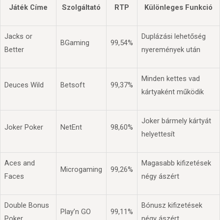
Játék Címe
Szolgáltató
RTP
Különleges Funkció
Jacks or
Duplázási lehetőség
BGaming
99,54%
Better
nyeremények után
Minden kettes vad
Deuces Wild
Betsoft
99,37%
kártyaként működik
Joker bármely kártyát
Joker Poker
NetEnt
98,60%
helyettesít
Aces and
Magasabb kifizetések
Microgaming
99,26%
Faces
négy ászért
Double Bonus
Bónusz kifizetések
Play’n GO
99,11%
Poker
négy ászért