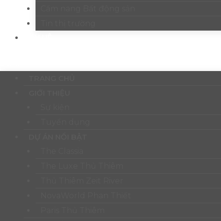
Cẩm nang Bất động sản
Tin thị trường
LIÊN HỆ
Menu
TRANG CHỦ
GIỚI THIỆU
Sự kiện
Tuyển dụng
DỰ ÁN NỔI BẬT
The Classia
The Luxe Thủ Thiêm
Thủ Thiêm Zeit River
NovaWorld Phan Thiết
Paris Thủ Thiêm