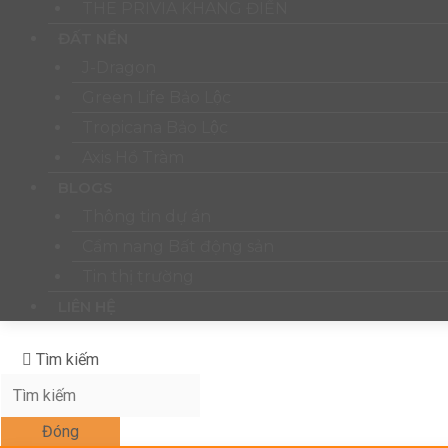
THE PRIVIA KHANG ĐIỀN
ĐẤT NỀN
J-Dragon
Green Life Bảo Lộc
Tropicana Bảo Lộc
Axis Hồ Tràm
BLOGS
Thông tin dự án
Cẩm nang Bất động sản
Tin thị trường
LIÊN HỆ
Tìm kiếm
Đóng