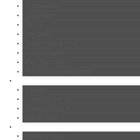
Urban Green
Upper East
Define
The Zenity
Masteri Central Point
Celesta Heights
Paris Thủ Thiêm
THE PRIVIA KHANG ĐIỀN
ĐẤT NỀN
J-Dragon
Green Life Bảo Lộc
Tropicana Bảo Lộc
Axis Hồ Tràm
BLOGS
Thông tin dự án