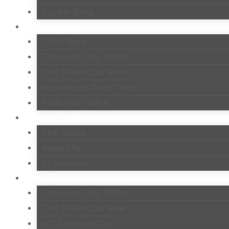
Tuyển dụng
DỰ ÁN NỔI BẬT
The Classia
The Luxe Thủ Thiêm
Thủ Thiêm Zeit River
NovaWorld Phan Thiết
Paris Thủ Thiêm
NHÀ PHỐ – BIỆT THỰ
The Classia
Aqua City
iD Junction
CĂN HỘ
The Luxe Thủ Thiêm
Thủ Thiêm Zeit River
MT Eastmark City