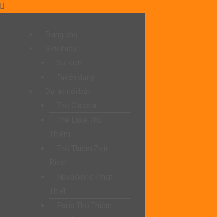
Trang chủ
Giới thiệu
Sự kiện
Tuyển dụng
Dự án nổi bật
The Classia
The Luxe Thủ
Thiêm
Thủ Thiêm Zeit
River
NovaWorld Phan
Thiết
Paris Thủ Thiêm