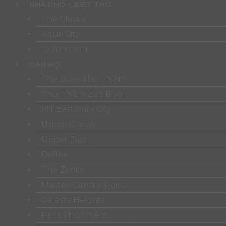
NHÀ PHỐ – BIỆT THỰ
The Classia
Aqua City
iD Junction
CĂN HỘ
The Luxe Thủ Thiêm
Thủ Thiêm Zeit River
MT Eastmark City
Urban Green
Upper East
Define
The Zenity
Masteri Central Point
Celesta Heights
Paris Thủ Thiêm