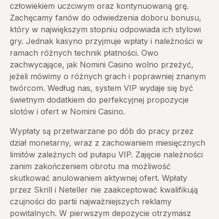
człowiekiem uczciwym oraz kontynuowaną grę.
Zachęcamy fanów do odwiedzenia doboru bonusu,
który w największym stopniu odpowiada ich stylowi
gry. Jednak kasyno przyjmuje wpłaty i należności w
ramach różnych technik płatności. Owo
zachwycające, jak Nomini Casino wolno przeżyć,
jeżeli mówimy o różnych grach i poprawniej znanym
twórcom. Według nas, system VIP wydaje się być
świetnym dodatkiem do perfekcyjnej propozycje
slotów i ofert w Nomini Casino.
Wypłaty są przetwarzane po dób do pracy przez
dział monetarny, wraz z zachowaniem miesięcznych
limitów zależnych od pułapu VIP. Zajęcie należności
zanim zakończeniem obrotu ma możliwość
skutkować anulowaniem aktywnej ofert. Wpłaty
przez Skrill i Neteller nie zaakceptować kwalifikują
czujności do partii najważniejszych reklamy
powitalnych. W pierwszym depozycie otrzymasz