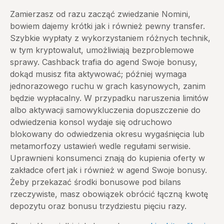
Zamierzasz od razu zacząć zwiedzanie Nomini,
bowiem dajemy krótki jak i również pewny transfer.
Szybkie wypłaty z wykorzystaniem różnych technik,
w tym kryptowalut, umożliwiają bezproblemowe
sprawy. Cashback trafia do agend Swoje bonusy,
dokąd musisz fita aktywować; później wymaga
jednorazowego ruchu w grach kasynowych, zanim
będzie wypłacalny. W przypadku naruszenia limitów
albo aktywacji samowykluczenia dopuszczenie do
odwiedzenia konsol wydaje się odruchowo
blokowany do odwiedzenia okresu wygaśnięcia lub
metamorfozy ustawień wedle regułami serwisie.
Uprawnieni konsumenci znają do kupienia oferty w
zakładce ofert jak i również w agend Swoje bonusy.
Żeby przekazać środki bonusowe pod bilans
rzeczywiste, masz obowiązek obrócić łączną kwotę
depozytu oraz bonusu trzydziestu pięciu razy.