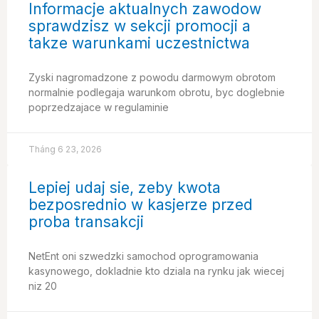
Informacje aktualnych zawodow
sprawdzisz w sekcji promocji a
takze warunkami uczestnictwa
Zyski nagromadzone z powodu darmowym obrotom
normalnie podlegaja warunkom obrotu, byc doglebnie
poprzedzajace w regulaminie
Tháng 6 23, 2026
Lepiej udaj sie, zeby kwota
bezposrednio w kasjerze przed
proba transakcji
NetEnt oni szwedzki samochod oprogramowania
kasynowego, dokladnie kto dziala na rynku jak wiecej
niz 20