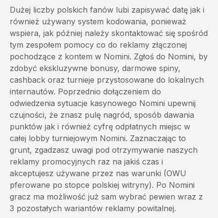
Dużej liczby polskich fanów lubi zapisywać datę jak i
również używany system kodowania, ponieważ
wspiera, jak później należy skontaktować się spośród
tym zespołem pomocy co do reklamy złączonej
pochodzące z kontem w Nomini. Zgłoś do Nomini, by
zdobyć ekskluzywne bonusy, darmowe spiny,
cashback oraz turnieje przystosowane do lokalnych
internautów. Poprzednio dołączeniem do
odwiedzenia sytuacje kasynowego Nomini upewnij
czujności, że znasz pulę nagród, sposób dawania
punktów jak i również cyfrę odpłatnych miejsc w
całej lobby turniejowym Nomini. Zaznaczając to
grunt, zgadzasz uwagi pod otrzymywanie naszych
reklamy promocyjnych raz na jakiś czas i
akceptujesz używane przez nas warunki (OWU
pferowane po stopce polskiej witryny). Po Nomini
gracz ma możliwość już sam wybrać pewien wraz z
3 pozostałych wariantów reklamy powitalnej.