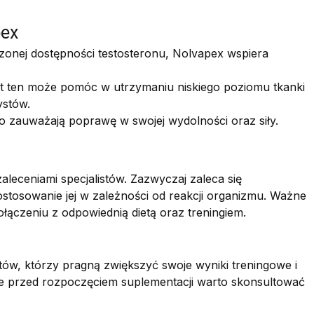
pex
zonej dostępności testosteronu, Nolvapex wspiera
nt ten może pomóc w utrzymaniu niskiego poziomu tkanki
ystów.
 zauważają poprawę w swojej wydolności oraz siły.
eceniami specjalistów. Zazwyczaj zaleca się
ostosowanie jej w zależności od reakcji organizmu. Ważne
łączeniu z odpowiednią dietą oraz treningiem.
tów, którzy pragną zwiększyć swoje wyniki treningowe i
e przed rozpoczęciem suplementacji warto skonsultować