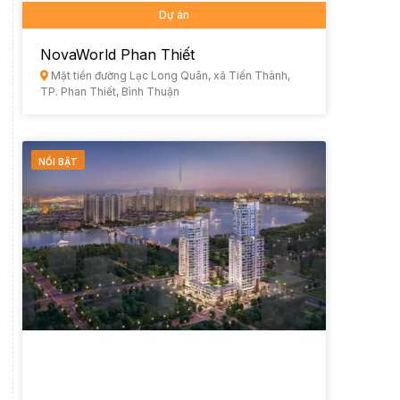
Dự án
NovaWorld Phan Thiết
Mặt tiền đường Lạc Long Quân, xã Tiến Thành,
TP. Phan Thiết, Bình Thuận
NỔI BẬT