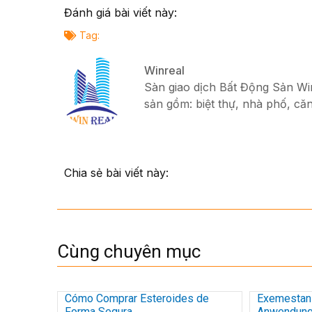
Đánh giá bài viết này:
Tag:
Winreal
Sàn giao dịch Bất Động Sản Winr
sản gồm: biệt thự, nhà phố, căn
Chia sẻ bài viết này:
Cùng chuyên mục
Cómo Comprar Esteroides de
Exemestan 
Forma Segura
Anwendung 