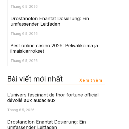
Tháng 6 5, 2026
Drostanolon Enantat Dosierung: Ein
umfassender Leitfaden
Tháng 6 5, 2026
Best online casino 2026: Pelivalikoima ja
ilmaiskierrokset
Tháng 6 5, 2026
Bài viết mới nhất
Xem thêm
L’univers fascinant de thor fortune official
dévoilé aux audacieux
Tháng 6 5, 2026
Drostanolon Enantat Dosierung: Ein
umfassender Leitfaden