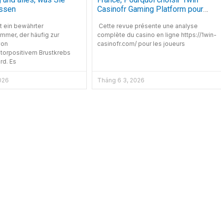
ssen
Casinofr Gaming Platform pour
jouer en ligne
t ein bewährter
Cette revue présente une analyse
mer, der häufig zur
complète du casino en ligne https://1win-
von
casinofr.com/ pour les joueurs
orpositivem Brustkrebs
rd. Es
026
Tháng 6 3, 2026