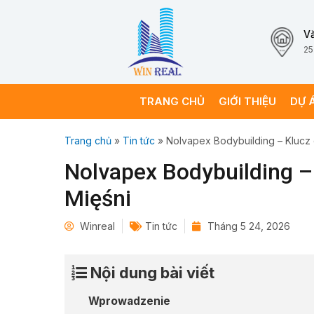
V
25
TRANG CHỦ
GIỚI THIỆU
DỰ 
Trang chủ
»
Tin tức
»
Nolvapex Bodybuilding – Klucz
Nolvapex Bodybuilding –
Mięśni
Winreal
Tin tức
Tháng 5 24, 2026
Nội dung bài viết
Wprowadzenie