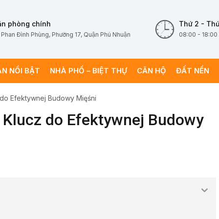
ăn phòng chính
Thứ 2 - Thứ
 Phan Đình Phùng, Phường 17, Quận Phú Nhuận
08:00 - 18:00
ÁN NỔI BẬT
NHÀ PHỐ – BIỆT THỰ
CĂN HỘ
ĐẤT NỀN
 do Efektywnej Budowy Mięśni
 Klucz do Efektywnej Budowy