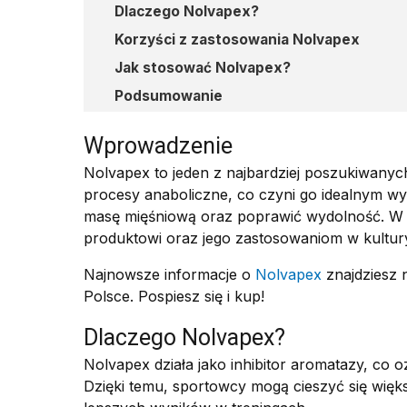
Dlaczego Nolvapex?
Korzyści z zastosowania Nolvapex
Jak stosować Nolvapex?
Podsumowanie
Wprowadzenie
Nolvapex to jeden z najbardziej poszukiwany
procesy anaboliczne, co czyni go idealnym 
masę mięśniową oraz poprawić wydolność. W dz
produktowi oraz jego zastosowaniom w kultur
Najnowsze informacje o
Nolvapex
znajdziesz n
Polsce. Pospiesz się i kup!
Dlaczego Nolvapex?
Nolvapex działa jako inhibitor aromatazy, co 
Dzięki temu, sportowcy mogą cieszyć się więks