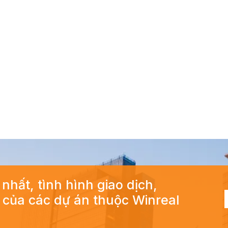
 nhất, tình hình giao dịch,
ả của các dự án thuộc Winreal