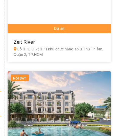
Dự án
Zeit River
Lô 3-3; 3-7; 3-11 khu chức năng số 3 Thủ Thiêm,
Quận 2, TP.HCM
NỔI BẬT