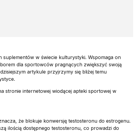
ch suplementów w świecie kulturystyki. Wspomaga on
wyborem dla sportowców pragnących zwiększyć swoją
isiejszym artykule przyjrzymy się bliżej temu
ystyce.
a stronie internetowej wiodącej apteki sportowej w
oznacza, że blokuje konwersję testosteronu do estrogenu.
zą ilością dostępnego testosteronu, co prowadzi do