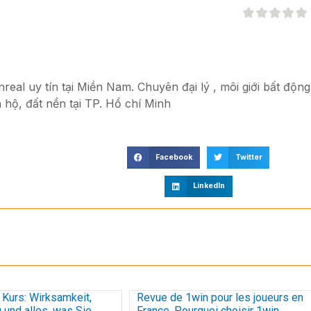
eal uy tín tại Miền Nam. Chuyên đại lý , môi giới bất động
 hộ, đất nền tại TP. Hồ chí Minh
Facebook
Twitter
LinkedIn
Kurs: Wirksamkeit,
Revue de 1win pour les joueurs en
und alles, was Sie
France, Pourquoi choisir 1win