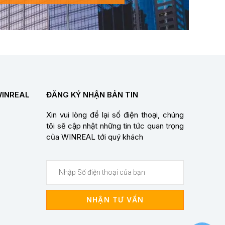
WINREAL
ĐĂNG KÝ NHẬN BẢN TIN
Xin vui lòng để lại số điện thoại, chúng
tôi sẽ cập nhật những tin tức quan trọng
của WINREAL tới quý khách
NHẬN TƯ VẤN