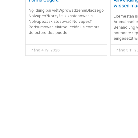
wissen mü
Nội dung bài viếtWprowadzenieDlaczego
Nolvapex?Korzyści z zastosowania
Exemestan is
NolvapexJak stosować Nolvapex?
Aromatasehem
PodsumowanieIntroducción La compra
Behandlung 
de esteroides puede
hormonrezept
eingesetzt wi
Tháng 4 19, 2026
Tháng 5 11, 2