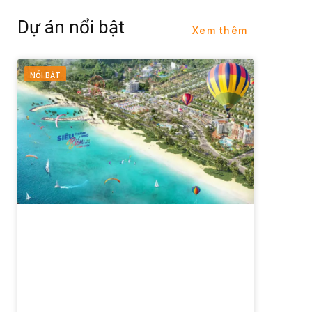
Dự án nổi bật
Xem thêm
NỔI BẬT