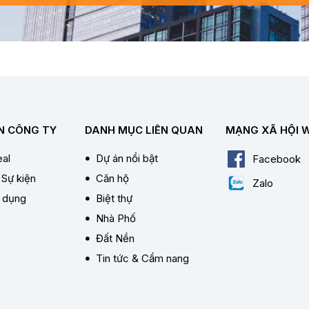
N CÔNG TY
DANH MỤC LIÊN QUAN
MẠNG XÃ HỘI 
al
Dự án nổi bật
Facebook
 Sự kiện
Căn hộ
Zalo
n dụng
Biệt thự
Nhà Phố
Đất Nền
Tin tức & Cẩm nang