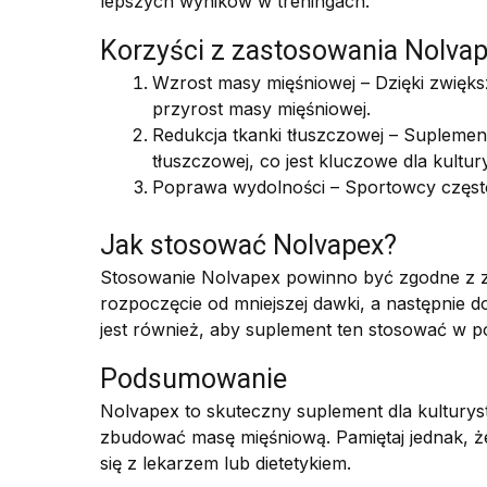
lepszych wyników w treningach.
Korzyści z zastosowania Nolva
Wzrost masy mięśniowej – Dzięki zwięks
przyrost masy mięśniowej.
Redukcja tkanki tłuszczowej – Supleme
tłuszczowej, co jest kluczowe dla kultur
Poprawa wydolności – Sportowcy często
Jak stosować Nolvapex?
Stosowanie Nolvapex powinno być zgodne z zal
rozpoczęcie od mniejszej dawki, a następnie d
jest również, aby suplement ten stosować w po
Podsumowanie
Nolvapex to skuteczny suplement dla kulturys
zbudować masę mięśniową. Pamiętaj jednak, ż
się z lekarzem lub dietetykiem.