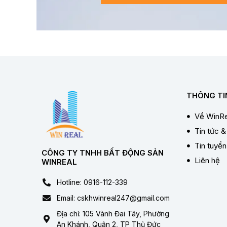
THÔNG TI
Về WinRe
Tin tức &
Tin tuyể
CÔNG TY TNHH BẤT ĐỘNG SẢN
Liên hệ
WINREAL
Hotline: 0916-112-339
Email: cskhwinreal247@gmail.com
Địa chỉ: 105 Vành Đai Tây, Phường
An Khánh, Quận 2, TP Thủ Đức