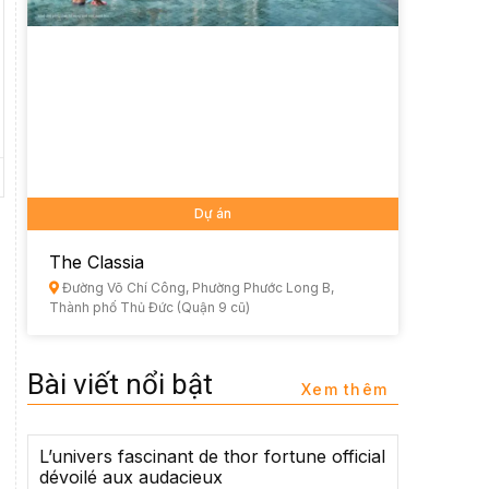
Dự án
The Classia
Đường Võ Chí Công, Phường Phước Long B,
Thành phố Thủ Đức (Quận 9 cũ)
Bài viết nổi bật
Xem thêm
L’univers fascinant de thor fortune official
dévoilé aux audacieux