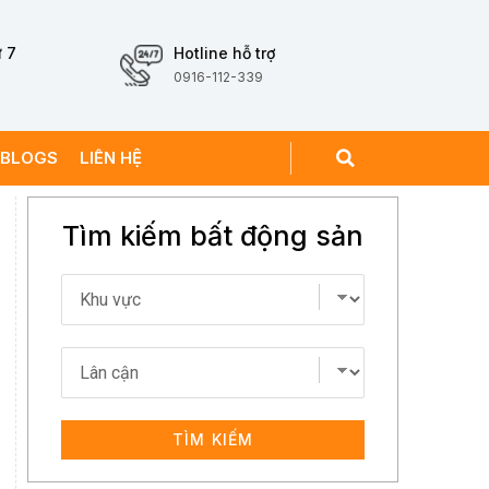
 7
Hotline hỗ trợ
0916-112-339
BLOGS
LIÊN HỆ
Tìm kiếm bất động sản
TÌM KIẾM