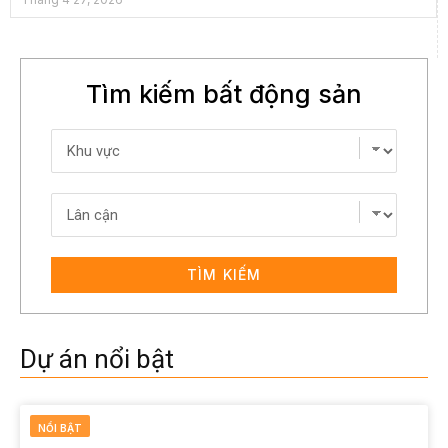
Tìm kiếm bất động sản
TÌM KIẾM
Dự án nổi bật
NỔI BẬT