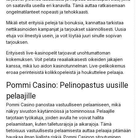
on saatavilla useilla eri kanavilla. Tämä auttaa ratkaisemaan
ongelmatilanteet nopeasti ja tehokkaasti.
Mikäli etsit erityisiä pelejä tai bonuksia, kannattaa tarkistaa
nettikasinoiden kampanjat ja tarjoukset säännöllisesti. Uusia
etuja voi ilmestyä usein, ja voit löytää juuri sinulle sopivan
tarjouksen.
Erityisesti live-kasinopelit tarjoavat unohtumattoman
kokemuksen. Voit pelata reaaliaikaisesti oikeiden jakajien
kanssa, mikä luo aidon kasinotunnelman. Live-pelikokemus
eroaa perinteisistä kolikkopeleistä ja houkuttelee pelaajia.
Pommi Casino: Pelinopastus uusille
pelaajille
Pommi Casino panostaa vastuulliseen pelaamiseen, mikä
näkyy sivuston käytännöissä ja toiminnoissa. Pelaajille
tarjotaan työkaluja, joiden avulla he voivat hallita
pelaamistaan, kuten talletusrajoja ja aikarajoja. Tämä
tietoisuus vastuullisesta pelaamisesta auttaa pelaajia pitämään
hauskaa ilman liiallista riskiä. Pommi Casinon sitoutuminen