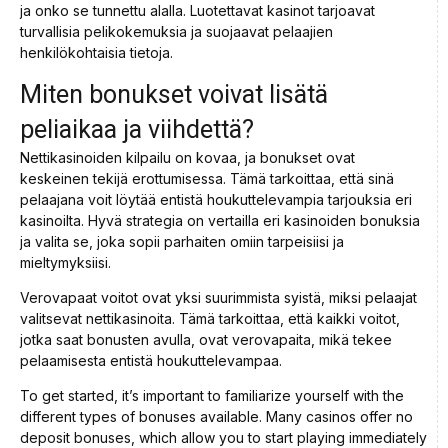
ja onko se tunnettu alalla. Luotettavat kasinot tarjoavat
turvallisia pelikokemuksia ja suojaavat pelaajien
henkilökohtaisia tietoja.
Miten bonukset voivat lisätä
peliaikaa ja viihdettä?
Nettikasinoiden kilpailu on kovaa, ja bonukset ovat
keskeinen tekijä erottumisessa. Tämä tarkoittaa, että sinä
pelaajana voit löytää entistä houkuttelevampia tarjouksia eri
kasinoilta. Hyvä strategia on vertailla eri kasinoiden bonuksia
ja valita se, joka sopii parhaiten omiin tarpeisiisi ja
mieltymyksiisi.
Verovapaat voitot ovat yksi suurimmista syistä, miksi pelaajat
valitsevat nettikasinoita. Tämä tarkoittaa, että kaikki voitot,
jotka saat bonusten avulla, ovat verovapaita, mikä tekee
pelaamisesta entistä houkuttelevampaa.
To get started, it’s important to familiarize yourself with the
different types of bonuses available. Many casinos offer no
deposit bonuses, which allow you to start playing immediately