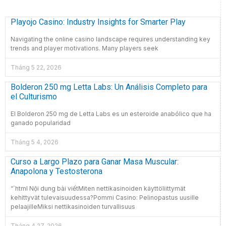
Playojo Casino: Industry Insights for Smarter Play
Navigating the online casino landscape requires understanding key
trends and player motivations. Many players seek
Tháng 5 22, 2026
Bolderon 250 mg Letta Labs: Un Análisis Completo para
el Culturismo
El Bolderon 250 mg de Letta Labs es un esteroide anabólico que ha
ganado popularidad
Tháng 5 4, 2026
Curso a Largo Plazo para Ganar Masa Muscular:
Anapolona y Testosterona
“`html Nội dung bài viếtMiten nettikasinoiden käyttöliittymät
kehittyvät tulevaisuudessa?Pommi Casino: Pelinopastus uusille
pelaajilleMiksi nettikasinoiden turvallisuus
Tháng 4 27, 2026