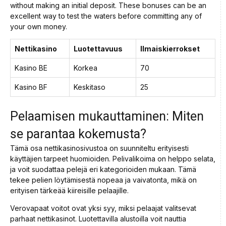
without making an initial deposit. These bonuses can be an
excellent way to test the waters before committing any of
your own money.
Nettikasino
Luotettavuus
Ilmaiskierrokset
Kasino BE
Korkea
70
Kasino BF
Keskitaso
25
Pelaamisen mukauttaminen: Miten
se parantaa kokemusta?
Tämä osa nettikasinosivustoa on suunniteltu erityisesti
käyttäjien tarpeet huomioiden. Pelivalikoima on helppo selata,
ja voit suodattaa pelejä eri kategorioiden mukaan. Tämä
tekee pelien löytämisestä nopeaa ja vaivatonta, mikä on
erityisen tärkeää kiireisille pelaajille.
Verovapaat voitot ovat yksi syy, miksi pelaajat valitsevat
parhaat nettikasinot. Luotettavilla alustoilla voit nauttia