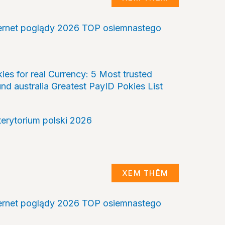
ternet poglądy 2026 TOP osiemnastego
ies for real Currency: 5 Most trusted
nd australia Greatest PayID Pokies List
terytorium polski 2026
XEM THÊM
ternet poglądy 2026 TOP osiemnastego