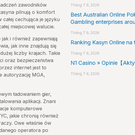
wiadczeń zawodników
Tháng 7 9, 2026
asyna pilnują o komfort
Best Australian Online Pok
 całej cechująca je języku
Gambling enterprises arou
ałej miejscowej walucie.
Tháng 7 9, 2026
 jak i również zapewniają
Ranking Kasyn Online na 
ia, jak inne znajdują się
dużej liczby krajach. Takie
Tháng 7 9, 2026
ści oraz bezpieczeństwa
N1 Casino » Opinie【Akt
zez internet jest to
Tháng 7 9, 2026
ce autoryzację MGA,
towym ładowaniem gier,
alowania aplikacji. Znani
kacje komputerowe
C, jakie chronią również
graczy. Owe właśnie ów
 danego operatora po