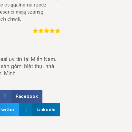
e osiągalne na rzecz
eresanci mają szansę
h chwili.
al uy tín tại Miền Nam.
 sản gồm: biệt thự, nhà
hí Minh
Facebook
Twitter
LinkedIn