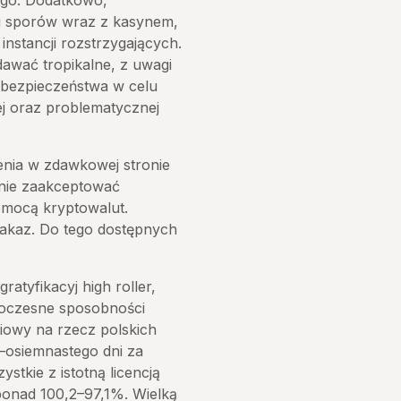
ego. Dodatkowo,
u sporów wraz z kasynem,
nstancji rozstrzygających.
dawać tropikalne, z uwagi
l bezpieczeństwa w celu
j oraz problematycznej
nia w zdawkowej stronie
nie zaakceptować
omocą kryptowalut.
nakaz. Do tego dostępnych
tyfikacyj high roller,
noczesne sposobności
ciowy na rzecz polskich
–osiemnastego dni za
stkie z istotną licencją
onad 100,2–97,1%. Wielką