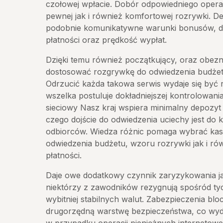
czołowej wpłacie. Dobór odpowiedniego opera
pewnej jak i również komfortowej rozrywki. D
podobnie komunikatywne warunki bonusów, d
płatności oraz prędkość wypłat.
Dzięki temu również początkujący, oraz obez
dostosować rozgrywkę do odwiedzenia budżetu
Odrzucić każda takowa serwis wydaje się być
wszelka postuluje dokładniejszej kontrolowani
sieciowy Nasz kraj wspiera minimalny depozyt p
czego dojście do odwiedzenia uciechy jest do 
odbiorców. Wiedza różnic pomaga wybrać kas
odwiedzenia budżetu, wzoru rozrywki jak i r
płatności.
Daje owe dodatkowy czynnik zaryzykowania ja
niektórzy z zawodników rezygnują spośród tyc
wybitniej stabilnych walut. Zabezpieczenia blo
drugorzędną warstwę bezpieczeństwa, co wydaj