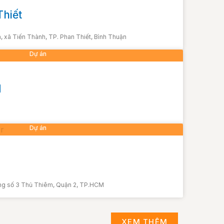
hiết
 xã Tiến Thành, TP. Phan Thiết, Bình Thuận
Dự án
M
Dự án
ăng số 3 Thủ Thiêm, Quận 2, TP.HCM
XEM THÊM