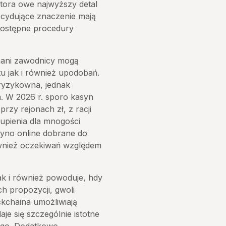
tora owe najwyższy detal
ecydujące znaczenie mają
ostępne procedury
nani zawodnicy mogą
 jak i również upodobań.
 ryzykowna, jednak
a. W 2026 r. sporo kasyn
rzy rejonach zł, z racji
kupienia dla mnogości
yno online dobrane do
ównież oczekiwań względem
k i również powoduje, hdy
h propozycji, gwoli
ckchaina umożliwiają
e się szczególnie istotne