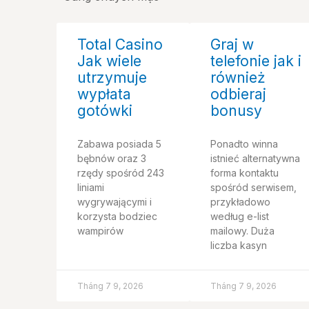
Total Casino
Graj w
Jak wiele
telefonie jak i
utrzymuje
również
wypłata
odbieraj
gotówki
bonusy
Zabawa posiada 5
Ponadto winna
bębnów oraz 3
istnieć alternatywna
rzędy spośród 243
forma kontaktu
liniami
spośród serwisem,
wygrywającymi i
przykładowo
korzysta bodziec
według e-list
wampirów
mailowy. Duża
liczba kasyn
Tháng 7 9, 2026
Tháng 7 9, 2026