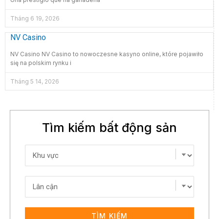
Tháng 6 19, 2026
NV Casino
NV Casino NV Casino to nowoczesne kasyno online, które pojawiło
się na polskim rynku i
Tháng 5 14, 2026
Tìm kiếm bất động sản
TÌM KIẾM