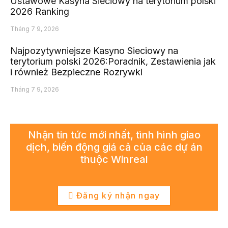
Ustawowe Kasyna Sieciowy na terytorium polski
2026 Ranking
Tháng 7 9, 2026
Najpozytywniejsze Kasyno Sieciowy na
terytorium polski 2026:Poradnik, Zestawienia jak
i również Bezpieczne Rozrywki
Tháng 7 9, 2026
Nhận tin tức mới nhất, tình hình giao
dịch, biến động giá cả của các dự án
thuộc Winreal
Đăng ký nhận ngay