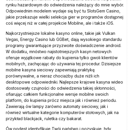
rynku hazardowym do odwiedzenia należący do mnie wybór.
Odpowiednim modelem wydaje się być tu SlotsGem Casino,
jakie przekazuje wielki selekcja gier w programów dostępnej
coś więcej niż w całej projekcie Mobilne, ale i także iOS.
Najkorzystniejsze lokalne kasyno online, takie jak Vulkan
Vegas, Energy Casino lub GGBet, dają wysokiego standardu
programy gwarantujące przyzwoite doświadczenie android.
W dodatku, mnóstwo najistotniejszych kasyn netowych
oferuje wyjątkowe rabaty do kupienia tylko gwoli klientów
mobilnych, zachęcając do używania tej procedur. Dzisiejsze
mobilne kasyna sieciowy zapewniają praktykę
porównywalne, a nieraz chociażby duże niźli ich
desktopowe odpowiedniki. Najlepsze krajowe kasyna wideo
dostosowały czujności do odwiedzenia takiej skłonności,
ofiarując całkiem funkcjonalne wersje mobilne swoich
platform, do kupienia prócz miejsca jak i również periodu.
Zawierają ów lampy zarówno automaty sieciowy, jak i
również wirtualne kategorie komputerów stołowych, jak na
przykład blackjack, ruletka czy bakarat.
Ów podest identyfikuje Twój państwo i pozyskuje, hdy