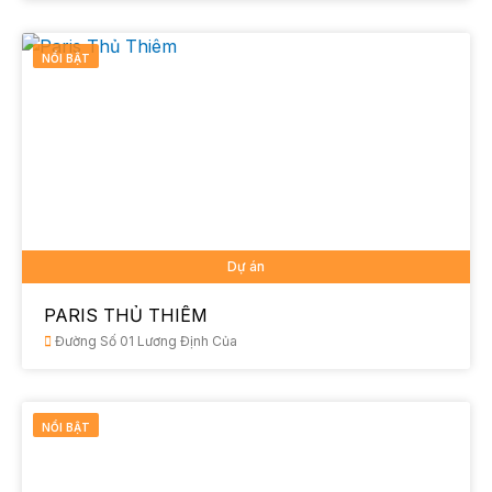
NỔI BẬT
Dự án
PARIS THỦ THIÊM
Đường Số 01 Lương Định Của
NỔI BẬT