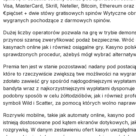
Visa, MasterCard, Skrill, Neteller, Bitcoin, Ethereum or
€pięćset + dwie stówy gratisowych spinów Wytyczne obro
wygranych pochodzące z darmowych spinów.
Dużej liczby operatorów pozwala na grę w trybie demonst
przynosi szansę zweryfikować podaż bezpiecznie. Wróć 
kasynach online jak i również osiągalne gry. Kasyno polsk
sprawdzonych procedur, ażebyś mógł wybrać alternatywę
Premia ten jest w stanie pozostawać nadany pod posta
które to rzeczywiście zwiększą twe możliwości na wygrane
zdołało zawieść gry spośród najdogodniejszymi wypłatami
bandyta wraz z najkorzystniejszymi wypłatami dysponuje 
podobny sposób w celu żółtodzióbów, jak i również prof
symboli Wild i Scatter, za pomocą których wolno napra
Rozrywki mobilne, takie jak automaty online, kasyno po
istnieją dostosowane pod kątem ekranów dotykowych, jak
rozgrywkę. W danym zestawieniu ofert kasyn uwzględni