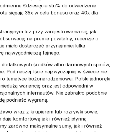
az odmienne €dziesięciu stu% do odwiedzenia
tu sięgają 35x w celu bonusu oraz 40x dla
racyjnym też przy zarejestrowania się, jak
obserwację na premia powitalny, recenzje o
ie miało dostarczać przynajmniej kilka
 najwygodniejszą fajnego.
cią dodatkowych środków albo darmowych spinów,
. Pod naszej liście najzwyczajniej w świecie nie
 o tematyce bożonarodzeniowej. Polski jednoręki
niedużą wariancję oraz jest odpowiedni w
esjonalnych internautów. Nie zabrakło podobnie
wdę podnieść wygraną.
d żywo wraz z krupierem lub rozrywki sowie,
 daje komfortową jak i również płynną
amy zarówno maksymalne sumy, jak i również