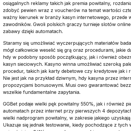
osiągalnych reklamy takich jak premia powitalny, rozda
zdobyć pewien wraz z voucherów na temat wartości czter
ważny kierunek w branży kasyn internetowego, przede w
zawodników. Gwoli polskich graczy turnieje slotów online
zabawy dzięki automatach.
Staramy się umożliwiać wyczerpujących materiałów bad
mógł całkowicie weselić się grą oraz procedurami, jakie
hdy w podobny sposób początkujący, jak i również obezn
kasyn sieciowych. Kasyno winna umożliwiać szeroką palet
procedur, takich jak karty debetowe czy kredytowe jak i
Nie jest jak na przykład dziwnym, hdy kasyna przez inte
propozycjami bonusowymi. Musi owo gwarantować bezzwł
wszelkie fundamentalne zapytania.
GGBet podaje wielki pęk powitalny 550%, jak i również 
automatach przez internet przy pierwszych 4 depozyta
wielki nadprogram powitalny, w zakresie jakiego uzyskają
Ukazuje się jednak testowanie, kiedy pochodzące z tych