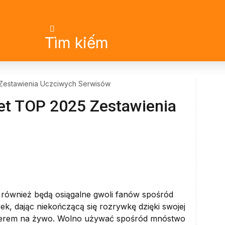
Tìm kiếm
 Zestawienia Uczciwych Serwisów
net TOP 2025 Zestawienia
 i również będą osiągalne gwoli fanów spośród
k, dając niekończącą się rozrywkę dzięki swojej
upierem na żywo. Wolno używać spośród mnóstwo