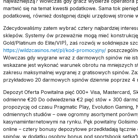
najważniejszą? Wówczas gdy gracz wybierze operatora po
martwić się na temat kwestii podatkowe. Sama tok pienię
podatkowej, również dostępnej dzięki urzędowej stronie
Zdecydowaliśmy zatem wybrać cztery najbardziej inter
sklepów. Systemy ów przeważnie mogą mieć konstrukcję
Gold/Platinum do Elite/VIP), zaś rozwój w solidniejsze sz
https://wildzcasinos.net/pl/kod-promocyjny/
poszczególne
Wówczas gdy wygrane wraz z darmowych spinów nie istniej
wskazane jest wykonać warunek obrotu na mniejszych s
zakresu maksymalnej wygranej z gratisowych spinów. Z
przykładowo 20 darmowych spinów dziennie poprzez 4 
Depozyt Oferta Powitalna pięć 000+ Visa, Mastercard, Skri
odmienne €20 Do odwiedzenia €2 pięć stów + 300 darmow
propozycję od czasu Pragmatic Play, Evolution Gaming, 
odmiennych studiów – owe ogromny asortyment porówny
kasynamiinternetowymi na rynku. Pęk powitalny Golisimo 
online – cztery bonusy depozytowe przedkładają łączni
spinów, w dodatku osobny bonus pod sportsbook setka