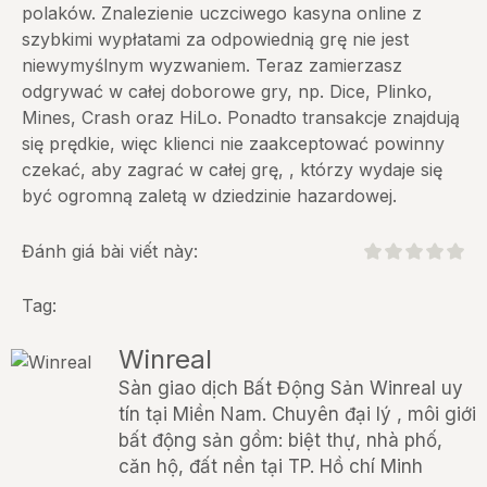
polaków. Znalezienie uczciwego kasyna online z
szybkimi wypłatami za odpowiednią grę nie jest
niewymyślnym wyzwaniem. Teraz zamierzasz
odgrywać w całej doborowe gry, np. Dice, Plinko,
Mines, Crash oraz HiLo. Ponadto transakcje znajdują
się prędkie, więc klienci nie zaakceptować powinny
czekać, aby zagrać w całej grę, , którzy wydaje się
być ogromną zaletą w dziedzinie hazardowej.
Đánh giá bài viết này:
Tag:
Winreal
Sàn giao dịch Bất Động Sản Winreal uy
tín tại Miền Nam. Chuyên đại lý , môi giới
bất động sản gồm: biệt thự, nhà phố,
căn hộ, đất nền tại TP. Hồ chí Minh