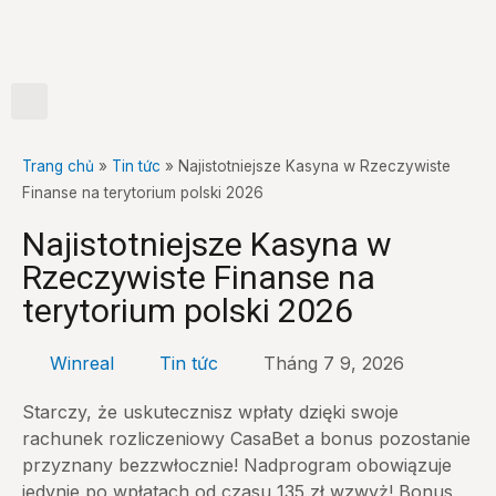
Trang chủ
»
Tin tức
»
Najistotniejsze Kasyna w Rzeczywiste
Finanse na terytorium polski 2026
Najistotniejsze Kasyna w
Rzeczywiste Finanse na
terytorium polski 2026
Winreal
Tin tức
Tháng 7 9, 2026
Starczy, że uskutecznisz wpłaty dzięki swoje
rachunek rozliczeniowy CasaBet a bonus pozostanie
przyznany bezzwłocznie! Nadprogram obowiązuje
jedynie po wpłatach od czasu 135 zł wzwyż! Bonus