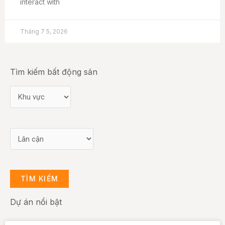
interact with
Tháng 7 5, 2026
Tìm kiếm bất động sản
TÌM KIẾM
Dự án nổi bật
Dự án