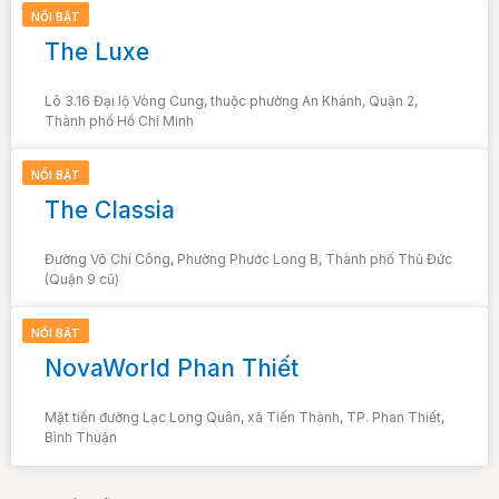
NỔI BẬT
The Luxe
Lô 3.16 Đại lộ Vòng Cung, thuộc phường An Khánh, Quận 2,
Thành phố Hồ Chí Minh
Dự án
NỔI BẬT
The Classia
Đường Võ Chí Công, Phường Phước Long B, Thành phố Thủ Đức
(Quận 9 cũ)
Dự án
NỔI BẬT
NovaWorld Phan Thiết
Mặt tiền đường Lạc Long Quân, xã Tiến Thành, TP. Phan Thiết,
Bình Thuận