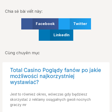
Chia sẻ bài viết này:
Facebook
Twitter
LinkedIn
Cùng chuyên mục
Total Casino Poglądy fanów po jakie
możliwości najkorzystniej
wystawiać?
Jest to również okres, wówczas gdy będziesz
skorzystać z reklamy osiągalnych gwoli nocnych
graczy mr