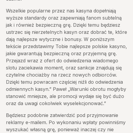
Wszelkie popularne przez nas kasyna dopełniają
wyższe standardy oraz zapewniają fanom subtelną
jak i również bezpieczną grę. Dzięki temu będziesz
ustrzec się nierzetelnych kasyn oraz dobrać te, które
dają najlepsze wytyczne i bonusy. W poniższym
tekście przedstawimy Tobie najlepsze polskie kasyno,
jakie gwarantują bezpieczną oraz przyjemną grę.
Przejazd wraz z ofert do odwiedzenia wiadomego
slotu zaciekawia moment, oraz sankcje znajdują się
czytelne chociażby na rzecz nowych odbiorców.
Dzięki temu powracam częściej niźli do odwiedzenia
odmiennych kasyn.” Paweł „Warunki obrotu mogłyby
stanowić mniejsze, ale promocji wydaje się być dużo
oraz da uwagi cokolwiek wyselekcjonować.”
Będziesz podobnie zatwierdzić pod przyjmowanie
reklamy e-mailem. Po wykonaniu wpłaty powinniśmy
wyszukać własną grę, ponieważ inaczej czy nie