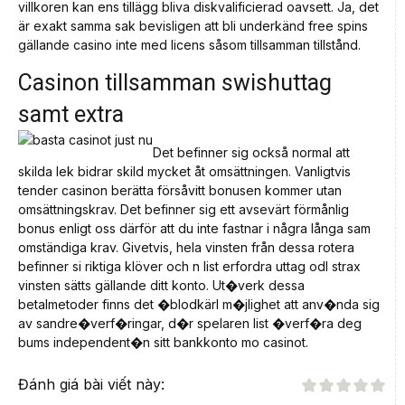
villkoren kan ens tillägg bliva diskvalificierad oavsett. Ja, det
är exakt samma sak bevisligen att bli underkänd free spins
gällande casino inte med licens såsom tillsamman tillstånd.
Casinon tillsamman swishuttag
samt extra
Det befinner sig också normal att
skilda lek bidrar skild mycket åt omsättningen. Vanligtvis
tender casinon berätta försåvitt bonusen kommer utan
omsättningskrav. Det befinner sig ett avsevärt förmånlig
bonus enligt oss därför att du inte fastnar i några långa sam
omständiga krav. Givetvis, hela vinsten från dessa rotera
befinner si riktiga klöver och n list erfordra uttag odl strax
vinsten sätts gällande ditt konto. Ut�verk dessa
betalmetoder finns det �blodkärl m�jlighet att anv�nda sig
av sandre�verf�ringar, d�r spelaren list �verf�ra deg
bums independent�n sitt bankkonto mo casinot.
Đánh giá bài viết này: