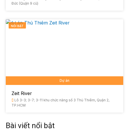
Đức (Quận 9 cũ)
NỔI BẬT
Dự án
Zeit River
Lô 3-3; 3-7; 3-11 khu chức năng số 3 Thủ Thiêm, Quận 2,
TP.HCM
Bài viết nổi bật