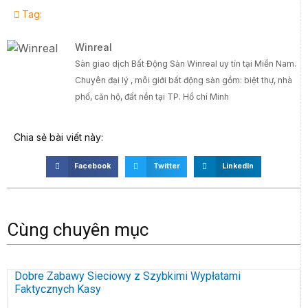
Tag:
Winreal
Sàn giao dịch Bất Động Sản Winreal uy tín tại Miền Nam.
Chuyên đại lý , môi giới bất động sản gồm: biệt thự, nhà
phố, căn hộ, đất nền tại TP. Hồ chí Minh
Chia sẻ bài viết này:
Facebook
Twitter
LinkedIn
Cùng chuyên mục
Dobre Zabawy Sieciowy z Szybkimi Wypłatami
Faktycznych Kasy