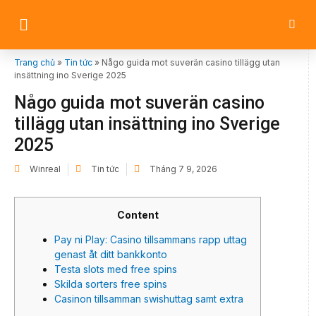
Trang chủ
»
Tin tức
»
Någo guida mot suverän casino tillägg utan
insättning ino Sverige 2025
Någo guida mot suverän casino
tillägg utan insättning ino Sverige
2025
Winreal
Tin tức
Tháng 7 9, 2026
Content
Pay ni Play: Casino tillsammans rapp uttag
genast åt ditt bankkonto
Testa slots med free spins
Skilda sorters free spins
Casinon tillsamman swishuttag samt extra