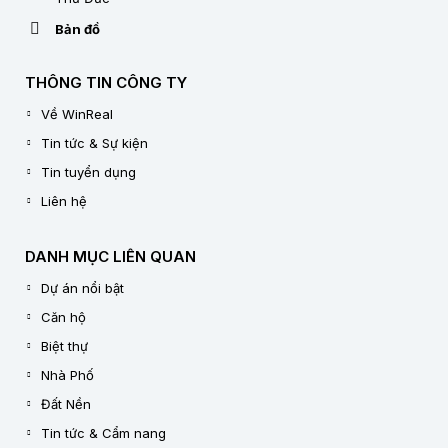
Bản đồ
THÔNG TIN CÔNG TY
Về WinReal
Tin tức & Sự kiện
Tin tuyển dụng
Liên hệ
DANH MỤC LIÊN QUAN
Dự án nổi bật
Căn hộ
Biệt thự
Nhà Phố
Đất Nền
Tin tức & Cẩm nang