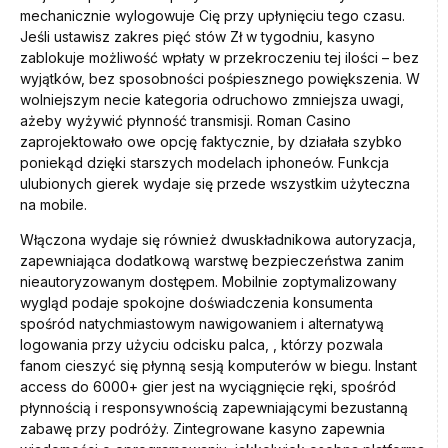
mechanicznie wylogowuje Cię przy upłynięciu tego czasu.
Jeśli ustawisz zakres pięć stów Zł w tygodniu, kasyno
zablokuje możliwość wpłaty w przekroczeniu tej ilości – bez
wyjątków, bez sposobności pośpiesznego powiększenia. W
wolniejszym necie kategoria odruchowo zmniejsza uwagi,
ażeby wyżywić płynność transmisji. Roman Casino
zaprojektowało owe opcję faktycznie, by działała szybko
poniekąd dzięki starszych modelach iphoneów. Funkcja
ulubionych gierek wydaje się przede wszystkim użyteczna
na mobile.
Włączona wydaje się również dwuskładnikowa autoryzacja,
zapewniająca dodatkową warstwę bezpieczeństwa zanim
nieautoryzowanym dostępem. Mobilnie zoptymalizowany
wygląd podaje spokojne doświadczenia konsumenta
spośród natychmiastowym nawigowaniem i alternatywą
logowania przy użyciu odcisku palca, , którzy pozwala
fanom cieszyć się płynną sesją komputerów w biegu. Instant
access do 6000+ gier jest na wyciągnięcie ręki, spośród
płynnością i responsywnością zapewniającymi bezustanną
zabawę przy podróży. Zintegrowane kasyno zapewnia