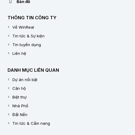
Bản đồ
THÔNG TIN CÔNG TY
Về WinReal
Tin tức & Sự kiện
Tin tuyển dụng
Liên hệ
DANH MỤC LIÊN QUAN
Dự án nổi bật
Căn hộ
Biệt thự
Nhà Phố
Đất Nền
Tin tức & Cẩm nang