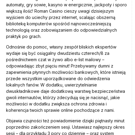
automaty, gry sowie, kasyno w energicznie, jackpoty i sporo
większą ilość! Roman Casino cieszy uwagi dzisiejszym
wyjściem do uciechy przez internet, scalając obszerną
bibliotekę komputerów spośród najnowocześniejszą
technologią oraz zobowiązaniem do odpowiedzialnych
praktyk po grach.
Odnośnie do pomoc, własny zespół bliskich ekspertów
wydaje się być osiągalny dwudziestu czterech/8 za
pośrednictwem czat w żywo albo e-list mailowy –
odpowiadając zbyt pięciu minut! Przebywamy dumni z
zapewnienia płynnych możliwości bankowych, które istnieją
przede wszystkim uporządkowane do odwiedzenia
lokalnych fanów. W dodatku, uwierzytelnianie
dwuskładnikowe daje dodatkową warstwę bezpieczeństwa
gwoli internautów, którzy zdecydują się je nacisnąć, jakie
możliwości w dodatku zwiększa ochrona zdrowia i
koherencja twoich sprawie online pochodzące z nami.
Objawia czujności też powiadomienie dzięki piętnasty minut
poprzednio zakończeniem sesji. Ustawiasz najlepszy okres
sesji – dla przykładu 3 pory co dziennie – oraz system