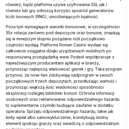
również, bądź platforma używa szyfrowania SSL jak i
również lub gry odnoszą korzyści spośród generatorów
liczb losowych (RNG), umożliwiających lojalność.
Poza tym wymagające warunki bonusowe, w szczególności
35x rotacja zarówno pod depozycie oraz bonusie, znajdują
się w mniejszym stopniu pożądane niźli początkowo
czujności wydają. Platforma Roman Casino wydaje się
całkowicie osiągalna dzięki urządzeniach mobilnych po
responsywną przeglądarkę www. Podest współpracuje z
najważniejszymi producentami aplikacji w branży,
przynosząc najlepszą właściwość gierek i gry. Taka program
przynosi, że nowi fani zdobywają nadprogram w swoich
początkowych trzech depozytach, przedłużając wartość i
przynosząc większą ilość wiadomości sposobności
eksploracji rozległej biblioteki konsol. Ochrona informacji
osobowych oraz reklamowanie odpowiedzialnego hazardu
to suplementarne czynniki budujące zaufanie w dodatku
operatora. Sprzętu odpowiedzialnego hazardu, takie jak
limity wpłat albo samowykluczenie, konstytuują istotny
element spokoju graczy oraz świadczą o odpowiedzialnym