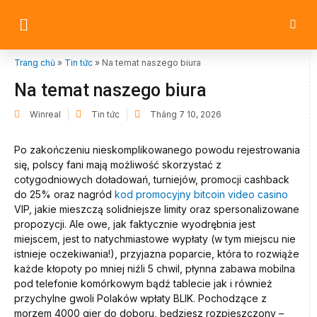
Trang chủ
»
Tin tức
»
Na temat naszego biura
Na temat naszego biura
Winreal
Tin tức
Tháng 7 10, 2026
Po zakończeniu nieskomplikowanego powodu rejestrowania
się, polscy fani mają możliwość skorzystać z
cotygodniowych doładowań, turniejów, promocji cashback
do 25% oraz nagród
kod promocyjny bitcoin video casino
VIP, jakie mieszczą solidniejsze limity oraz spersonalizowane
propozycji. Ale owe, jak faktycznie wyodrębnia jest
miejscem, jest to natychmiastowe wypłaty (w tym miejscu nie
istnieje oczekiwania!), przyjazna poparcie, która to rozwiąże
każde kłopoty po mniej niźli 5 chwil, płynna zabawa mobilna
pod telefonie komórkowym bądź tablecie jak i również
przychylne gwoli Polaków wpłaty BLIK. Pochodzące z
morzem 4000 gier do doboru, będziesz rozpieszczony –