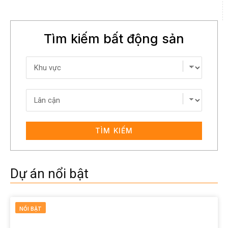
Tìm kiếm bất động sản
TÌM KIẾM
Dự án nổi bật
NỔI BẬT