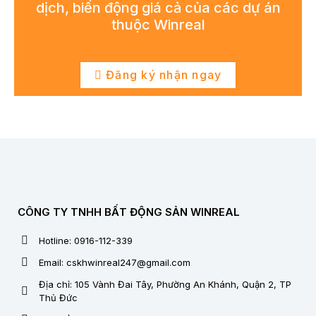
dịch, biến động giá cả của các dự án
thuộc Winreal
Đăng ký nhận ngay
CÔNG TY TNHH BẤT ĐỘNG SẢN WINREAL
Hotline: 0916-112-339
Email: cskhwinreal247@gmail.com
Địa chỉ: 105 Vành Đai Tây, Phường An Khánh, Quận 2, TP
Thủ Đức