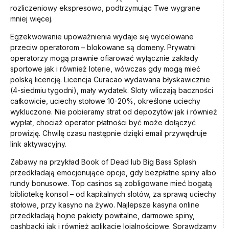
rozliczeniowy ekspresowo, podtrzymując Twe wygrane
mniej więcej.
Egzekwowanie upoważnienia wydaje się wycelowane
przeciw operatorom – blokowane są domeny. Prywatni
operatorzy mogą prawnie ofiarować wyłącznie zakłady
sportowe jak i również loterie, wówczas gdy mogą mieć
polską licencję. Licencja Curacao wydawana błyskawicznie
(4-siedmiu tygodni), mały wydatek. Sloty wliczają baczności
całkowicie, uciechy stołowe 10-20%, określone uciechy
wykluczone. Nie pobieramy strat od depozytów jak i również
wypłat, chociaż operator płatności być może dołączyć
prowizję. Chwilę czasu następnie dzięki email przywędruje
link aktywacyjny.
Zabawy na przykład Book of Dead lub Big Bass Splash
przedkładają emocjonujące opcje, gdy bezpłatne spiny albo
rundy bonusowe. Top casinos są zobligowane mieć bogatą
bibliotekę konsol – od kapitalnych slotów, za sprawą uciechy
stołowe, przy kasyno na żywo. Najlepsze kasyna online
przedkładają hojne pakiety powitalne, darmowe spiny,
cashbacki jak i również aplikacje lojalnościowe. Sprawdzamy