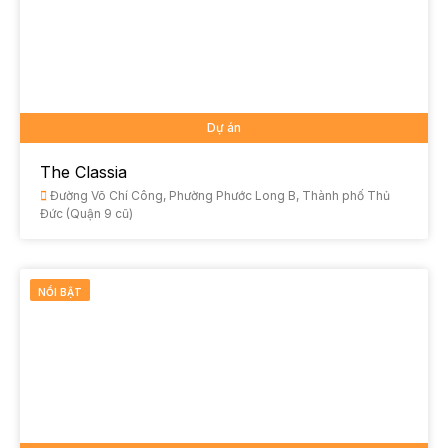
Dự án
The Classia
Đường Võ Chí Công, Phường Phước Long B, Thành phố Thủ
Đức (Quận 9 cũ)
NỔI BẬT