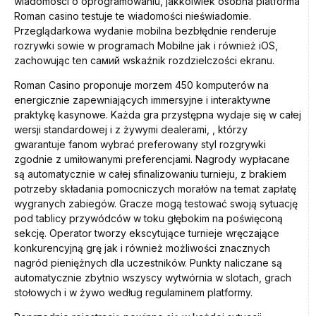
wiadomości o oprogramowaniu, jakkolwiek osobna platforma
Roman casino testuje te wiadomości nieświadomie.
Przeglądarkowa wydanie mobilna bezbłędnie renderuje
rozrywki sowie w programach Mobilne jak i również iOS,
zachowując ten самий wskaźnik rozdzielczości ekranu.
Roman Casino proponuje morzem 450 komputerów na
energicznie zapewniających immersyjne i interaktywne
praktykę kasynowe. Każda gra przystępna wydaje się w całej
wersji standardowej i z żywymi dealerami, , którzy
gwarantuje fanom wybrać preferowany styl rozgrywki
zgodnie z umiłowanymi preferencjami. Nagrody wypłacane
są automatycznie w całej sfinalizowaniu turnieju, z brakiem
potrzeby składania pomocniczych morałów na temat zapłatę
wygranych zabiegów. Gracze mogą testować swoją sytuację
pod tablicy przywódców w toku głębokim na poświęconą
sekcję. Operator tworzy ekscytujące turnieje wręczające
konkurencyjną grę jak i również możliwości znacznych
nagród pieniężnych dla uczestników. Punkty naliczane są
automatycznie zbytnio wszyscy wytwórnia w slotach, grach
stołowych i w żywo według regulaminem platformy.