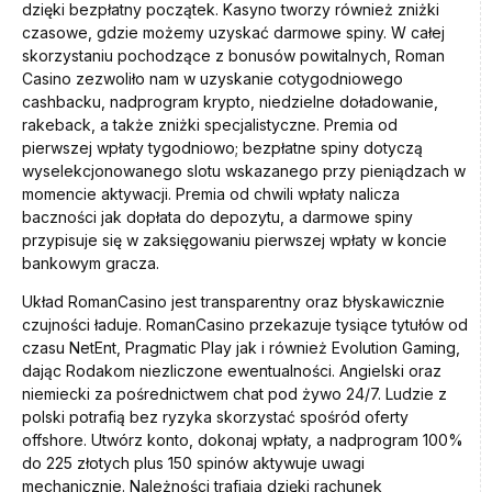
dzięki bezpłatny początek. Kasyno tworzy również zniżki
czasowe, gdzie możemy uzyskać darmowe spiny. W całej
skorzystaniu pochodzące z bonusów powitalnych, Roman
Casino zezwoliło nam w uzyskanie cotygodniowego
cashbacku, nadprogram krypto, niedzielne doładowanie,
rakeback, a także zniżki specjalistyczne. Premia od
pierwszej wpłaty tygodniowo; bezpłatne spiny dotyczą
wyselekcjonowanego slotu wskazanego przy pieniądzach w
momencie aktywacji. Premia od chwili wpłaty nalicza
baczności jak dopłata do depozytu, a darmowe spiny
przypisuje się w zaksięgowaniu pierwszej wpłaty w koncie
bankowym gracza.
Układ RomanCasino jest transparentny oraz błyskawicznie
czujności ładuje. RomanCasino przekazuje tysiące tytułów od
czasu NetEnt, Pragmatic Play jak i również Evolution Gaming,
dając Rodakom niezliczone ewentualności. Angielski oraz
niemiecki za pośrednictwem chat pod żywo 24/7. Ludzie z
polski potrafią bez ryzyka skorzystać spośród oferty
offshore. Utwórz konto, dokonaj wpłaty, a nadprogram 100%
do 225 złotych plus 150 spinów aktywuje uwagi
mechanicznie. Należności trafiają dzięki rachunek