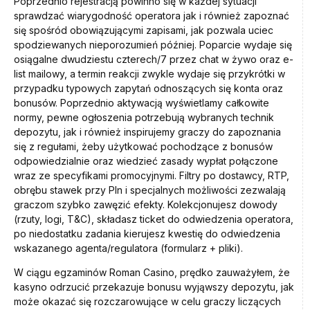
Poprzednio rejestracją powinno się w każdej sytuacji
sprawdzać wiarygodność operatora jak i również zapoznać
się spośród obowiązującymi zapisami, jak pozwala uciec
spodziewanych nieporozumień później. Poparcie wydaje się
osiągalne dwudziestu czterech/7 przez chat w żywo oraz e-
list mailowy, a termin reakcji zwykle wydaje się przykrótki w
przypadku typowych zapytań odnoszących się konta oraz
bonusów. Poprzednio aktywacją wyświetlamy całkowite
normy, pewne ogłoszenia potrzebują wybranych technik
depozytu, jak i również inspirujemy graczy do zapoznania
się z regułami, żeby użytkować pochodzące z bonusów
odpowiedzialnie oraz wiedzieć zasady wypłat połączone
wraz ze specyfikami promocyjnymi. Filtry po dostawcy, RTP,
obrębu stawek przy Pln i specjalnych możliwości zezwalają
graczom szybko zawęzić efekty. Kolekcjonujesz dowody
(rzuty, logi, T&C), składasz ticket do odwiedzenia operatora,
po niedostatku zadania kierujesz kwestię do odwiedzenia
wskazanego agenta/regulatora (formularz + pliki).
W ciągu egzaminów Roman Casino, prędko zauważyłem, że
kasyno odrzucić przekazuje bonusu wyjąwszy depozytu, jak
może okazać się rozczarowujące w celu graczy liczących