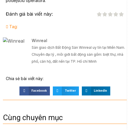
podejściu operatora.
Đánh giá bài viết này:
Tag:
Winreal
Sàn giao dịch Bất Động Sản Winreal uy tín tại Miền Nam.
Chuyên đại lý , môi giới bất động sản gồm: biệt thự, nhà
phố, căn hộ, đất nền tại TP. Hồ chí Minh
Chia sẻ bài viết này:
Facebook
Twitter
LinkedIn
Cùng chuyên mục