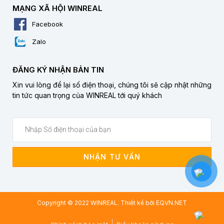
MẠNG XÃ HỘI WINREAL
Facebook
Zalo
ĐĂNG KÝ NHẬN BẢN TIN
Xin vui lòng để lại số điện thoại, chúng tôi sẽ cập nhật những
tin tức quan trọng của WINREAL tới quý khách
NHẬN TƯ VẤN
Copyright © 2022 WINREAL. Thiết kế bởi
EQVN.NET