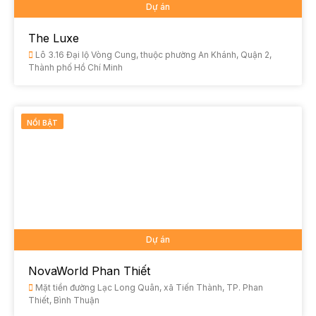
Dự án
The Luxe
Lô 3.16 Đại lộ Vòng Cung, thuộc phường An Khánh, Quận 2,
Thành phố Hồ Chí Minh
NỔI BẬT
Dự án
NovaWorld Phan Thiết
Mặt tiền đường Lạc Long Quân, xã Tiến Thành, TP. Phan
Thiết, Bình Thuận