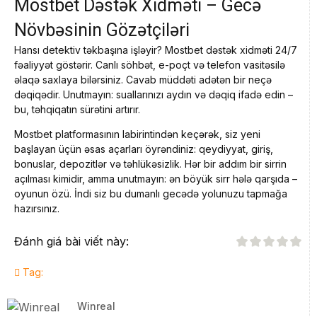
Mostbet Dəstək Xidməti – Gecə
Növbəsinin Gözətçiləri
Hansı detektiv təkbaşına işləyir? Mostbet dəstək xidməti 24/7
fəaliyyət göstərir. Canlı söhbət, e-poçt və telefon vasitəsilə
əlaqə saxlaya bilərsiniz. Cavab müddəti adətən bir neçə
dəqiqədir. Unutmayın: suallarınızı aydın və dəqiq ifadə edin –
bu, təhqiqatın sürətini artırır.
Mostbet platformasının labirintindən keçərək, siz yeni
başlayan üçün əsas açarları öyrəndiniz: qeydiyyat, giriş,
bonuslar, depozitlər və təhlükəsizlik. Hər bir addım bir sirrin
açılması kimidir, amma unutmayın: ən böyük sirr hələ qarşıda –
oyunun özü. İndi siz bu dumanlı gecədə yolunuzu tapmağa
hazırsınız.
Đánh giá bài viết này:
Tag:
Winreal