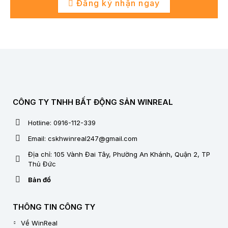
Đăng ký nhận ngay
CÔNG TY TNHH BẤT ĐỘNG SẢN WINREAL
Hotline: 0916-112-339
Email: cskhwinreal247@gmail.com
Địa chỉ: 105 Vành Đai Tây, Phường An Khánh, Quận 2, TP
Thủ Đức
Bản đồ
THÔNG TIN CÔNG TY
Về WinReal