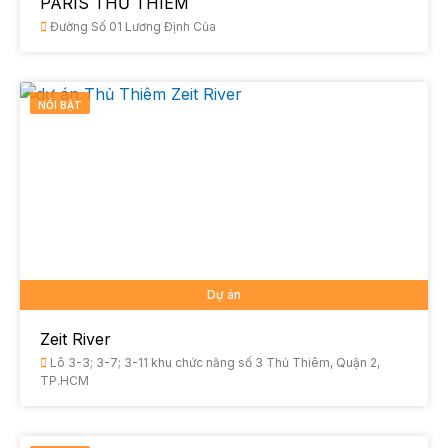
PARIS THỦ THIÊM
Đường Số 01 Lương Định Của
NỔI BẬT
Dự án
Zeit River
Lô 3-3; 3-7; 3-11 khu chức năng số 3 Thủ Thiêm, Quận 2,
TP.HCM