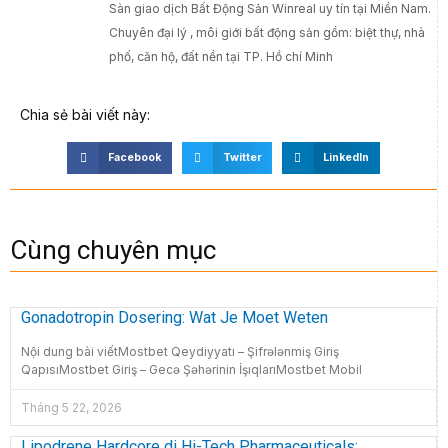
Sàn giao dịch Bất Động Sản Winreal uy tín tại Miền Nam.
Chuyên đại lý , môi giới bất động sản gồm: biệt thự, nhà
phố, căn hộ, đất nền tại TP. Hồ chí Minh
Chia sẻ bài viết này:
Facebook
Twitter
LinkedIn
Cùng chuyên mục
Gonadotropin Dosering: Wat Je Moet Weten
Nội dung bài viếtMostbet Qeydiyyatı – Şifrələnmiş Giriş
QapısıMostbet Giriş – Gecə Şəhərinin İşıqlarıMostbet Mobil
Tháng 5 22, 2026
Lipodrene Hardcore di Hi-Tech Pharmaceuticals: