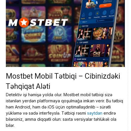
Mostbet Mobil Tətbiqi – Cibinizdəki
Təhqiqat Aləti
Detektiv işi həmişə yolda olur. Mostbet mobil tətbiqi sizə
istənilən yerdən platformaya qoşulmağa imkan verir. Bu tətbiq
həm Android, həm də iOS üçün optimallaşdırılıb – sürətli
yükləmə və sadə interfeyslə. Tətbiqi rəsmi
saytdan
endirə
bilərsiniz, amma diqqətli olun: saxta versiyalar təhlükəli ola
bilər.