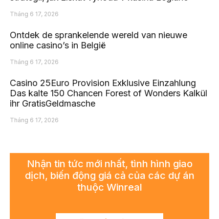
Tháng 6 17, 2026
Ontdek de sprankelende wereld van nieuwe
online casino’s in België
Tháng 6 17, 2026
Casino 25Euro Provision Exklusive Einzahlung
Das kalte 150 Chancen Forest of Wonders Kalkül
ihr GratisGeldmasche
Tháng 6 17, 2026
Nhận tin tức mới nhất, tình hình giao
dịch, biến động giá cả của các dự án
thuộc Winreal