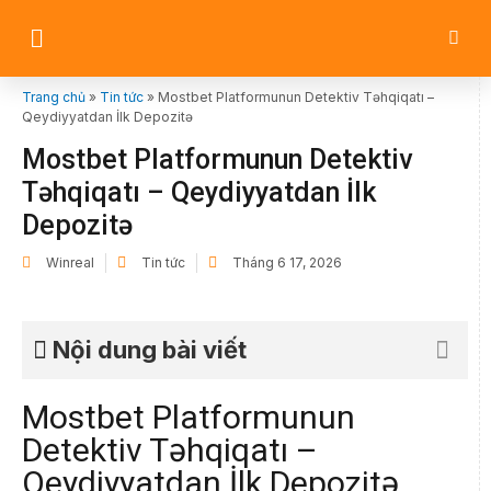
Trang chủ
»
Tin tức
»
Mostbet Platformunun Detektiv Təhqiqatı –
Qeydiyyatdan İlk Depozitə
Mostbet Platformunun Detektiv
Təhqiqatı – Qeydiyyatdan İlk
Depozitə
Winreal
Tin tức
Tháng 6 17, 2026
Nội dung bài viết
Mostbet Platformunun
Detektiv Təhqiqatı –
Qeydiyyatdan İlk Depozitə