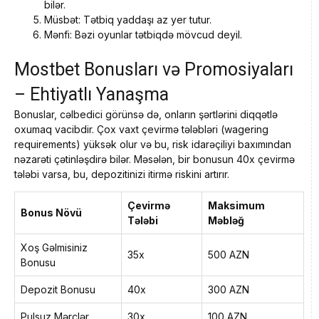
bilər.
Müsbət: Tətbiq yaddaşı az yer tutur.
Mənfi: Bəzi oyunlar tətbiqdə mövcud deyil.
Mostbet Bonusları və Promosiyaları
– Ehtiyatlı Yanaşma
Bonuslar, cəlbedici görünsə də, onların şərtlərini diqqətlə
oxumaq vacibdir. Çox vaxt çevirmə tələbləri (wagering
requirements) yüksək olur və bu, risk idarəçiliyi baxımından
nəzarəti çətinləşdirə bilər. Məsələn, bir bonusun 40x çevirmə
tələbi varsa, bu, depozitinizi itirmə riskini artırır.
Çevirmə
Maksimum
Bonus Növü
Tələbi
Məbləğ
Xoş Gəlmisiniz
35x
500 AZN
Bonusu
Depozit Bonusu
40x
300 AZN
Pulsuz Mərclər
30x
100 AZN