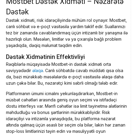
Mostbet Dəstək Xidməti – Nəzarətə
Dəstək
Dəstək xidməti, risk idarəçiliyində mühüm rol oynayır. Mostbet,
canlı söhbət və e-poçt vasitəsilə yardım təklif edir. Suallarınızı
tez bir zamanda cavablandırmaq üçün intizamlı bir yanaşma ilə
hazırlıqlı olun. Məsələn, limitlər və ya çıxarışla bağlı problem
yaşadıqda, dəqiq məlumat təqdim edin.
Dəstək Xidmətinin Effektivliyi
Rəqiblərlə müqayisədə Mostbet-in dəstək xidməti orta
səviyyədədir
əlaqə
. Canlı söhbətdə cavab müddəti qısa olsa
da, bəzi mürəkkəb məsələlərdə e-poçt vasitəsilə əlaqə daha
uzun çəkə bilər. Bu, nəzarətçi kimi səbrli olmağı tələb edir.
Platformanın ümumi icmalını yekunlaşdırarkən, Mostbet-in
müsbət cəhətləri arasında geniş oyun seçimi və istifadəçi
dostu interfeys var. Mənfi cəhətlər isə limit təyinetmə alətlərinin
məhdudluğu və bonus şərtlərinin mürəkkəbliyidir. Risk
idarəçiliyi və intizamla yanaşdıqda, bu platforma nəzarət
altında qalmaq üçün əsaslı bir seçim ola bilər, lakin hər zaman
stop-loss limitlərinizi təyin edin və məsuliyyətli oyun