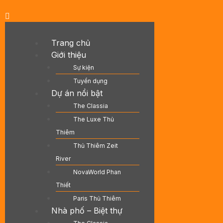
Trang chủ
Giới thiệu
Sự kiện
Tuyển dụng
Dự án nổi bật
The Classia
The Luxe Thủ
Thiêm
Thủ Thiêm Zeit
River
NovaWorld Phan
Thiết
Paris Thủ Thiêm
Nhà phố – Biệt thự