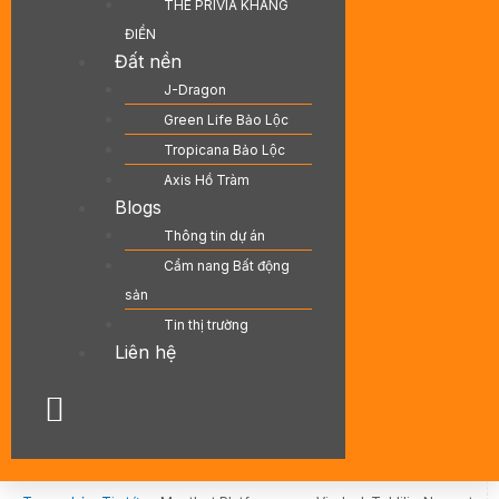
THE PRIVIA KHANG
ĐIỀN
Đất nền
J-Dragon
Green Life Bảo Lộc
Tropicana Bảo Lộc
Axis Hồ Tràm
Blogs
Thông tin dự án
Cẩm nang Bất động
sản
Tin thị trường
Liên hệ