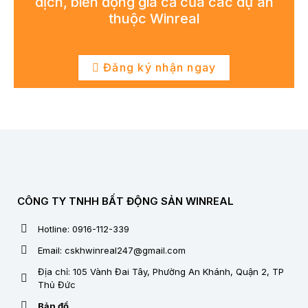
dịch, biến động giá cả của các dự án
thuộc Winreal
Đăng ký nhận ngay
CÔNG TY TNHH BẤT ĐỘNG SẢN WINREAL
Hotline: 0916-112-339
Email: cskhwinreal247@gmail.com
Địa chỉ: 105 Vành Đai Tây, Phường An Khánh, Quận 2, TP
Thủ Đức
Bản đồ