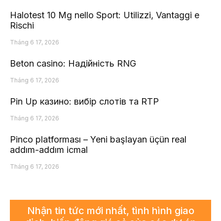
Halotest 10 Mg nello Sport: Utilizzi, Vantaggi e
Rischi
Tháng 6 17, 2026
Beton casino: Надійність RNG
Tháng 6 17, 2026
Pin Up казино: вибір слотів та RTP
Tháng 6 17, 2026
Pinco platforması – Yeni başlayan üçün real
addım-addım icmal
Tháng 6 17, 2026
Nhận tin tức mới nhất, tình hình giao