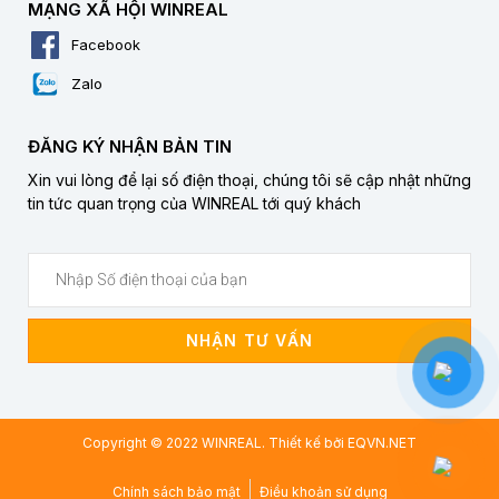
MẠNG XÃ HỘI WINREAL
Facebook
Zalo
ĐĂNG KÝ NHẬN BẢN TIN
Xin vui lòng để lại số điện thoại, chúng tôi sẽ cập nhật những
tin tức quan trọng của WINREAL tới quý khách
NHẬN TƯ VẤN
Copyright © 2022 WINREAL. Thiết kế bởi
EQVN.NET
Chính sách bảo mật
Điều khoản sử dụng