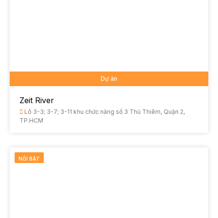
Dự án
Zeit River
Lô 3-3; 3-7; 3-11 khu chức năng số 3 Thủ Thiêm, Quận 2,
TP.HCM
NỔI BẬT