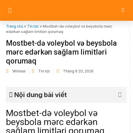
Trang chủ
»
Tin tức
»
Mostbet-də voleybol və beysbola mərc
edərkən sağlam limitləri qorumaq
Mostbet-də voleybol və beysbola
mərc edərkən sağlam limitləri
qorumaq
Winreal
Tin tức
Tháng 6 20, 2026
Nội dung bài viết
Mostbet-də voleybol və
beysbola mərc edərkən
sağlam limitləri qorumaq