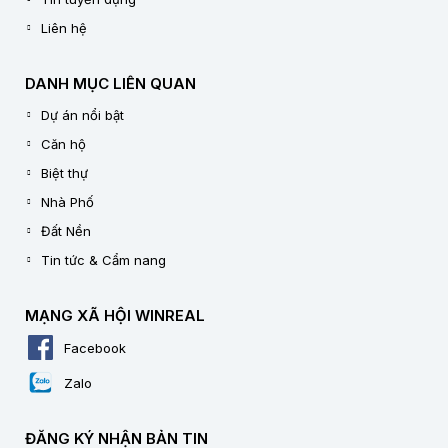
Liên hệ
DANH MỤC LIÊN QUAN
Dự án nổi bật
Căn hộ
Biệt thự
Nhà Phố
Đất Nền
Tin tức & Cẩm nang
MẠNG XÃ HỘI WINREAL
Facebook
Zalo
ĐĂNG KÝ NHẬN BẢN TIN