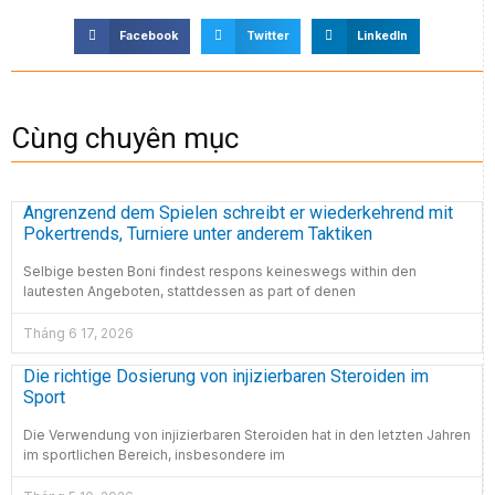
Facebook
Twitter
LinkedIn
Cùng chuyên mục
Angrenzend dem Spielen schreibt er wiederkehrend mit
Pokertrends, Turniere unter anderem Taktiken
Selbige besten Boni findest respons keineswegs within den
lautesten Angeboten, stattdessen as part of denen
Tháng 6 17, 2026
Die richtige Dosierung von injizierbaren Steroiden im
Sport
Die Verwendung von injizierbaren Steroiden hat in den letzten Jahren
im sportlichen Bereich, insbesondere im