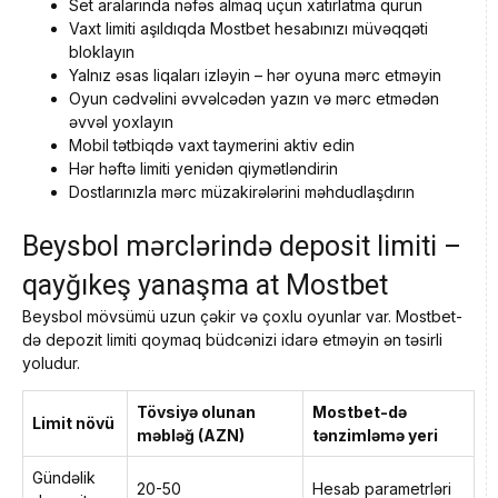
Set aralarında nəfəs almaq üçün xatırlatma qurun
Vaxt limiti aşıldıqda Mostbet hesabınızı müvəqqəti
bloklayın
Yalnız əsas liqaları izləyin – hər oyuna mərc etməyin
Oyun cədvəlini əvvəlcədən yazın və mərc etmədən
əvvəl yoxlayın
Mobil tətbiqdə vaxt taymerini aktiv edin
Hər həftə limiti yenidən qiymətləndirin
Dostlarınızla mərc müzakirələrini məhdudlaşdırın
Beysbol mərclərində deposit limiti –
qayğıkeş yanaşma at Mostbet
Beysbol mövsümü uzun çəkir və çoxlu oyunlar var. Mostbet-
də depozit limiti qoymaq büdcənizi idarə etməyin ən təsirli
yoludur.
Tövsiyə olunan
Mostbet-də
Limit növü
məbləğ (AZN)
tənzimləmə yeri
Gündəlik
20-50
Hesab parametrləri