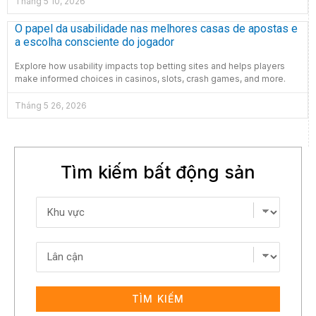
Tháng 5 10, 2026
O papel da usabilidade nas melhores casas de apostas e
a escolha consciente do jogador
Explore how usability impacts top betting sites and helps players
make informed choices in casinos, slots, crash games, and more.
Tháng 5 26, 2026
Tìm kiếm bất động sản
TÌM KIẾM