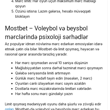
Mərc limiti: Hər oyun üçün maksimum mərc məbləği
qoyun
Özünü istisna: Lazım gələrsə, hesabı müvəqqəti
bloklayın
Mostbet – Voleybol və beysbol
mərclərində psixoloji sərhədlər
Az populyar idman növlərinə mərc edərkən emosiyaları idarə
etmək çətin ola bilər. Mostbet-də limit qoymaq, həyəcan və
rasional qərar arasında tarazlıq yaradır.
Hər mərc qoymadan əvvəl 10 saniyə düşünün
Məğlubiyyətdən sonra dərhal təzminat mərci qoymayın
Qələbə seriyasında limiti artırmayın
Günlük mərc hədəfi təyin edin (məsələn, 2 mərc)
Oyunları canlı izləyərkən mərc sayını azaldın
Dostlarla mərc müzakirələrində limitləri xatırladın
Hər həftə sonu mərc gündəliyi yazın
Limit qoymaq mədəniyyəti oyunu daha şüurlu və zövqlü edir
onları
. Mostbet-də voleybol və beysbola mərc edərkən bu