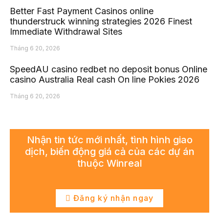
Better Fast Payment Casinos online
thunderstruck winning strategies 2026 Finest
Immediate Withdrawal Sites
Tháng 6 20, 2026
SpeedAU casino redbet no deposit bonus Online
casino Australia Real cash On line Pokies 2026
Tháng 6 20, 2026
Nhận tin tức mới nhất, tình hình giao
dịch, biến động giá cả của các dự án
thuộc Winreal
Đăng ký nhận ngay