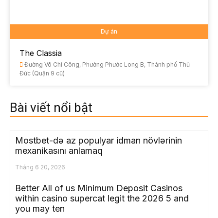
Dự án
The Classia
Đường Võ Chí Công, Phường Phước Long B, Thành phố Thủ
Đức (Quận 9 cũ)
Bài viết nổi bật
Mostbet-də az populyar idman növlərinin
mexanikasını anlamaq
Tháng 6 20, 2026
Better All of us Minimum Deposit Casinos
within casino supercat legit the 2026 5 and
you may ten