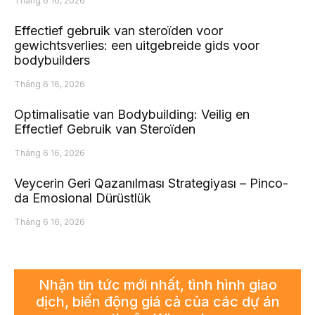
Tháng 6 16, 2026
Effectief gebruik van steroïden voor
gewichtsverlies: een uitgebreide gids voor
bodybuilders
Tháng 6 16, 2026
Optimalisatie van Bodybuilding: Veilig en
Effectief Gebruik van Steroïden
Tháng 6 16, 2026
Veycerin Geri Qazanılması Strategiyası – Pinco-
da Emosional Dürüstlük
Tháng 6 16, 2026
Nhận tin tức mới nhất, tình hình giao
dịch, biến động giá cả của các dự án