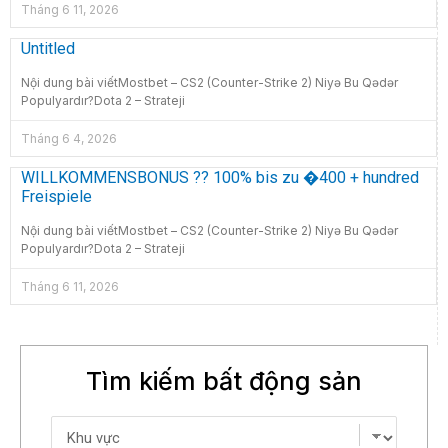
Tháng 6 11, 2026
Untitled
Nội dung bài viếtMostbet – CS2 (Counter-Strike 2) Niyə Bu Qədər
Populyardır?Dota 2 – Strateji
Tháng 6 4, 2026
WILLKOMMENSBONUS ?? 100% bis zu �400 + hundred
Freispiele
Nội dung bài viếtMostbet – CS2 (Counter-Strike 2) Niyə Bu Qədər
Populyardır?Dota 2 – Strateji
Tháng 6 11, 2026
Tìm kiếm bất động sản