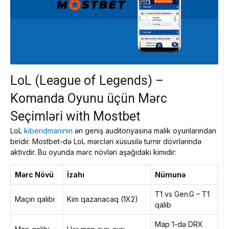
LoL (League of Legends) –
Komanda Oyunu üçün Mərc
Seçimləri with Mostbet
LoL
kiberidmanının
ən geniş auditoriyasına malik oyunlarından
biridir. Mostbet-də LoL mərcləri xüsusilə turnir dövrlərində
aktivdir. Bu oyunda mərc növləri aşağıdakı kimidir:
Mərc Növü
İzahı
Nümunə
T1 vs Gen.G – T1
Maçın qalibi
Kim qazanacaq (1X2)
qalib
Map 1-də DRX