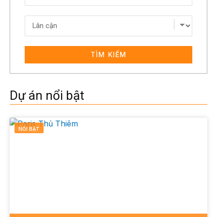
TÌM KIẾM
Dự án nổi bật
NỔI BẬT