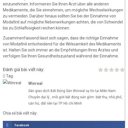
einzunehmen. Informieren Sie Ihren Arzt über alle anderen
Medikamente, die Sie einnehmen, um mögliche Wechselwirkungen
zu vermeiden. Darüber hinaus sollten Sie bei der Einnahme von
Modafinil auf mögliche Nebenwirkungen achten, die von Schwindel
bis zu Schlaflosigkeit reichen können.
Zusammenfassend lässt sich sagen, dass die richtige Einnahme
von Modafinil entscheidend für die Wirksamkeit des Medikaments
ist. Halten Sie sich immer an die Empfehlungen Ihres Arztes und
verfolgen Sie Ihren Gesundheitszustand während der Einnahme.
Đánh giá bài viết này:
Tag:
Winreal
Sàn giao dịch Bất Động Sản Winreal uy tín tại Miền Nam.
Chuyên đại lý , môi giới bất động sản gồm: biệt thự, nhà phố,
căn hộ, đất nền tại TP. Hồ chí Minh
Chia sẻ bài viết này:
Facebook