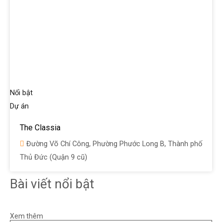
Nổi bật
Dự án
The Classia
Đường Võ Chí Công, Phường Phước Long B, Thành phố
Thủ Đức (Quận 9 cũ)
Bài viết nổi bật
Xem thêm