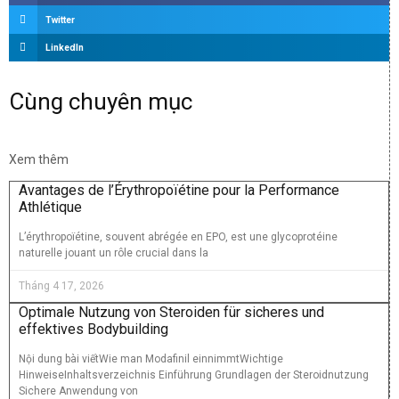
Twitter
LinkedIn
Cùng chuyên mục
Xem thêm
Avantages de l’Érythropoïétine pour la Performance
Athlétique
L’érythropoïétine, souvent abrégée en EPO, est une glycoprotéine
naturelle jouant un rôle crucial dans la
Tháng 4 17, 2026
Optimale Nutzung von Steroiden für sicheres und
effektives Bodybuilding
Nội dung bài viếtWie man Modafinil einnimmtWichtige
HinweiseInhaltsverzeichnis Einführung Grundlagen der Steroidnutzung
Sichere Anwendung von