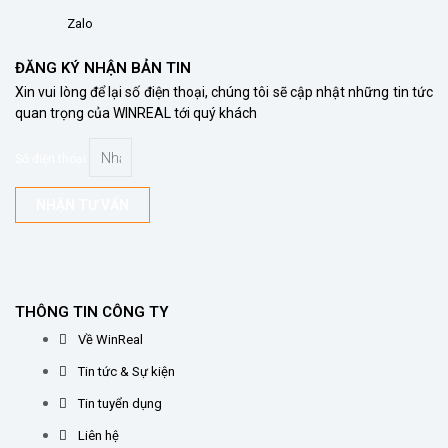
Zalo
ĐĂNG KÝ NHẬN BẢN TIN
Xin vui lòng để lại số điện thoại, chúng tôi sẽ cập nhật những tin tức
quan trọng của WINREAL tới quý khách
Số điện thoại
NHẬN TƯ VẤN
THÔNG TIN CÔNG TY
Về WinReal
Tin tức & Sự kiện
Tin tuyển dụng
Liên hệ