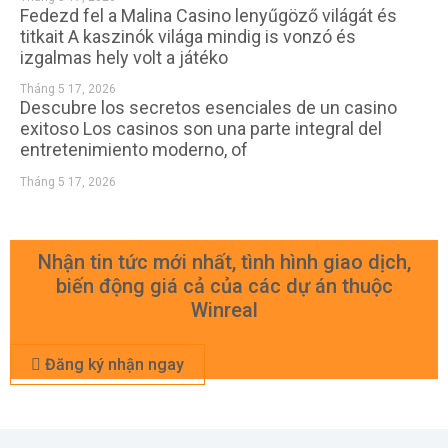
Fedezd fel a Malina Casino lenyűgöző világát és
titkait A kaszinók világa mindig is vonzó és
izgalmas hely volt a játéko
Tháng 5 17, 2026
Descubre los secretos esenciales de un casino
exitoso Los casinos son una parte integral del
entretenimiento moderno, of
Tháng 5 17, 2026
Nhận tin tức mới nhất, tình hình giao dịch,
biến động giá cả của các dự án thuộc
Winreal
Đăng ký nhận ngay