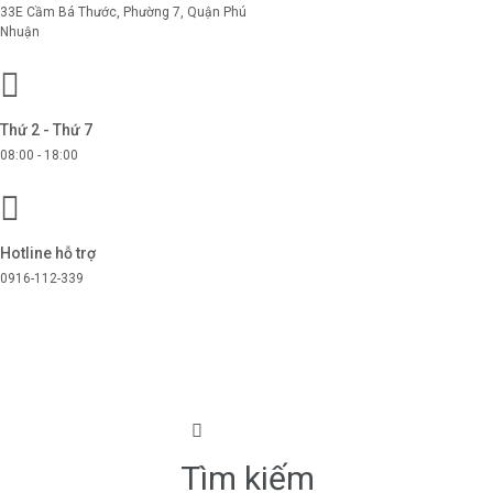
33E Cầm Bá Thước, Phường 7, Quận Phú
Nhuận
Thứ 2 - Thứ 7
08:00 - 18:00
Hotline hỗ trợ
0916-112-339
Menu
Tìm kiếm