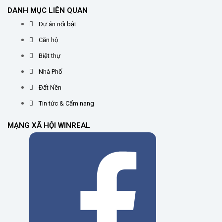
DANH MỤC LIÊN QUAN
Dự án nổi bật
Căn hộ
Biệt thự
Nhà Phố
Đất Nền
Tin tức & Cẩm nang
MẠNG XÃ HỘI WINREAL