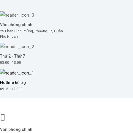
Skip
to
content
Văn phòng chính
25 Phan Đình Phùng, Phường 17, Quận
Phú Nhuận
Thứ 2 - Thứ 7
08:00 - 18:00
Hotline hỗ trợ
0916-112-339
Văn phòng chính