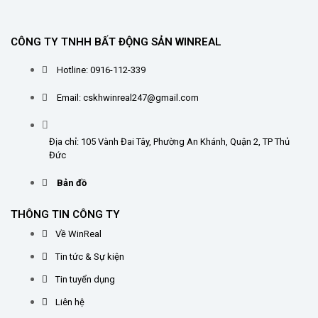
CÔNG TY TNHH BẤT ĐỘNG SẢN WINREAL
Hotline: 0916-112-339
Email: cskhwinreal247@gmail.com
Địa chỉ: 105 Vành Đai Tây, Phường An Khánh, Quận 2, TP Thủ
Đức
Bản đồ
THÔNG TIN CÔNG TY
Về WinReal
Tin tức & Sự kiện
Tin tuyển dụng
Liên hệ