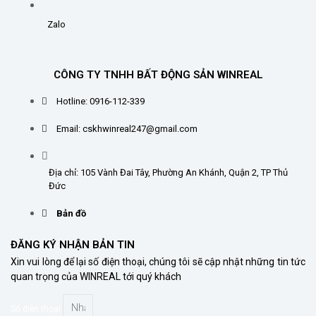
Zalo
CÔNG TY TNHH BẤT ĐỘNG SẢN WINREAL
Hotline: 0916-112-339
Email: cskhwinreal247@gmail.com
Địa chỉ: 105 Vành Đai Tây, Phường An Khánh, Quận 2, TP Thủ
Đức
Bản đồ
ĐĂNG KÝ NHẬN BẢN TIN
Xin vui lòng để lại số điện thoại, chúng tôi sẽ cập nhật những tin tức
quan trọng của WINREAL tới quý khách
Số điện thoại