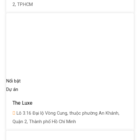
2, TP.HCM
Nổi bật
Dự án
The Luxe
Lô 3.16 Đại lộ Vòng Cung, thuộc phường An Khánh,
Quận 2, Thành phố Hồ Chí Minh