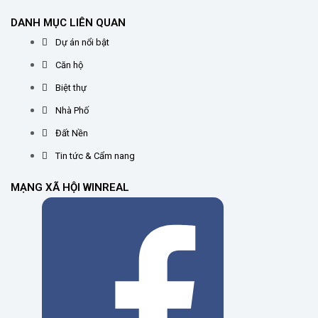
DANH MỤC LIÊN QUAN
Dự án nổi bật
Căn hộ
Biệt thự
Nhà Phố
Đất Nền
Tin tức & Cẩm nang
MẠNG XÃ HỘI WINREAL