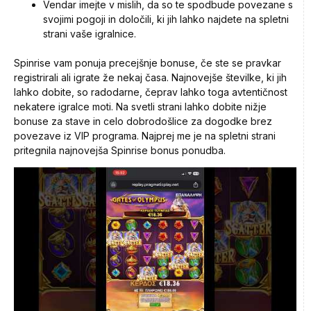
Vendar imejte v mislih, da so te spodbude povezane s
svojimi pogoji in določili, ki jih lahko najdete na spletni
strani vaše igralnice.
Spinrise vam ponuja precejšnje bonuse, če ste se pravkar
registrirali ali igrate že nekaj časa. Najnovejše številke, ki jih
lahko dobite, so radodarne, čeprav lahko toga avtentičnost
nekatere igralce moti. Na svetli strani lahko dobite nižje
bonuse za stave in celo dobrodošlice za dogodke brez
povezave iz VIP programa. Najprej me je na spletni strani
pritegnila najnovejša Spinrise bonus ponudba.