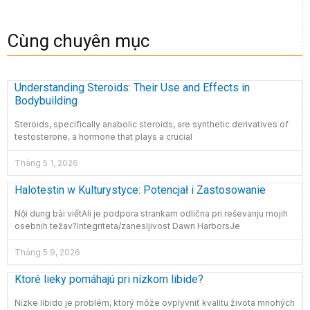
Cùng chuyên mục
Understanding Steroids: Their Use and Effects in
Bodybuilding
Steroids, specifically anabolic steroids, are synthetic derivatives of
testosterone, a hormone that plays a crucial
Tháng 5 1, 2026
Halotestin w Kulturystyce: Potencjał i Zastosowanie
Nội dung bài viếtAli je podpora strankam odlična pri reševanju mojih
osebnih težav?Integriteta/zanesljivost Dawn HarborsJe
Tháng 5 9, 2026
Ktoré lieky pomáhajú pri nízkom libide?
Nízke libido je problém, ktorý môže ovplyvniť kvalitu života mnohých