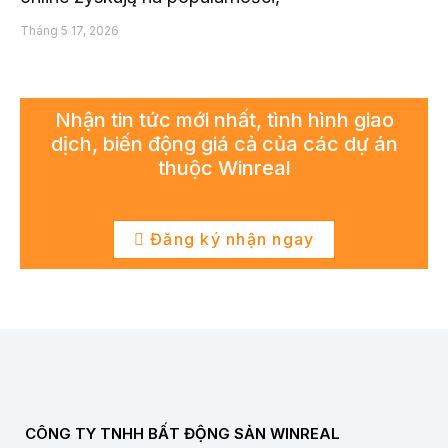
Tháng 5 17, 2026
Nhận tin tức mới nhất, tình hình giao
dịch, biến động giá cả của các dự án
thuộc Winreal
Đăng ký nhận ngay
CÔNG TY TNHH BẤT ĐỘNG SẢN WINREAL